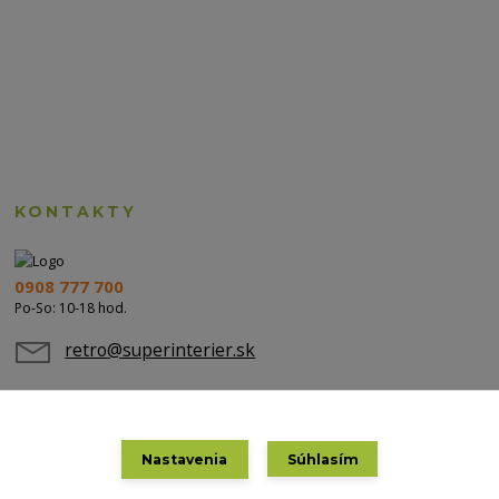
KONTAKTY
0908 777 700
Po-So: 10-18 hod.
retro@superinterier.sk
Nastavenia
Súhlasím