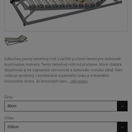
Exkluzívny pevný lamelový rošt s väčším počtom lamiel pre dokonalé
kopírovanie matraca. Tento lamelový rošt má pruženie, ktoré dokáže
skopírovať aj tie najmenšie nerovnosti a dokonale roznáša záťaž. Rám
roštu je vyrobený z kombinácie masívneho buku a vrstveného
brezového dreva. 42 brezových lami...
celý popis
Šírka
Dĺžka