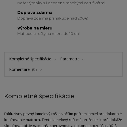
Naše výrobky sú ocenené mnohými certifikátmi.
Doprava zdarma
Doprava zdarma pri nákupe nad 200€
Výroba na mieru
Matrace a rošty na mieru do 10 dní
Kompletné špecifikácie
Parametre
Komentáre
0
Kompletné špecifikácie
Exkluzívny pevný lamelový rošt s väčším počtom lamiel pre dokonalé
kopírovanie matraca. Tento lamelový rošt má pruženie, ktoré dokáže
skopírovať aj tie najmenšie nerovnosti a dokonale roznáša záťaž.