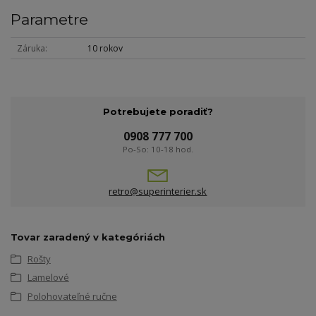
Parametre
Záruka
10 rokov
Potrebujete poradiť?
0908 777 700
Po-So: 10-18 hod.
retro@superinterier.sk
Tovar zaradený v kategóriách
Rošty
Lamelové
Polohovateľné ručne