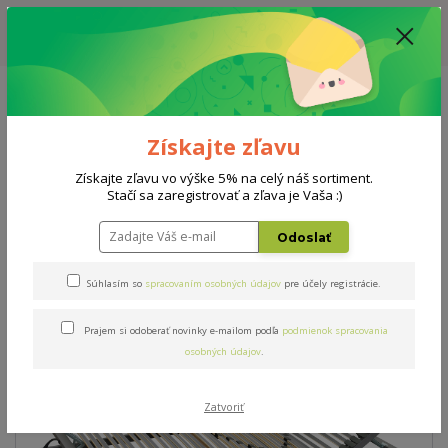
ZĽAVA: VŠETKY VYSTAVENÉ POSTELE ZA 400€ - CENA MATRACU A ROŠTU
PODĽA VÝBERU / DODACIA LEHOTA JE AKTUÁLNE 10-15 PRACOVNÝCH
DNÍ
0908 777 700
Po-So: 10-18 hod.
0
0 €
Získajte zľavu
Menu
Získajte zľavu vo výške 5% na celý náš sortiment.
Stačí sa zaregistrovať a zľava je Vaša :)
Úvod
Rošty
Triple expert T12 90x200cm
Odoslať
Triple expert T12 90x200cm
Súhlasím so
spracovaním osobných údajov
pre účely registrácie.
Prajem si odoberať novinky e-mailom podľa
podmienok spracovania
osobných údajov
.
Zatvoriť