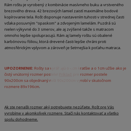
Rám roštu je vyrobený z kombinácie masívneho buku a vrstveného
brezového dreva. 42 brezových lamiel zaistí maximálne bodové
kopírovanie tela. Rošt disponuje nastavením tuhosti v strednej časti
vďaka posuvným "opaskom" a zdvojeným lamelám. Puzdrá sú
nielen výkyvné do 3 smerov, ale aj zvýšené takže s matracom
omnoho lepšie spolupracujú. Rám aj lamely roštu sú obalené
karbónovou fóliou, ktorá drevené časti lepšie chráni proti
atmosférickým vplyvom a zároveň je šetrnejšia k poťahu matraca.
UPOZORNENIE:
Rošty sa vyrábajú o 4cm kratšie a o 1cm užšie ako je
čistý vnútorný rozmer postele!
Príklad:
pre rozmer postele
90x200cm sa objednaný rošt 90x200cm vyrobí v skutočnom
rozmere 89x196cm
.
Ak ste nenašli rozmer aký potrebujete nezúfajte. Rošt pre Vás
vyrobíme v akomkoľvek rozmere. Stačí nás kontaktovať a všetko
spolu dohodneme.