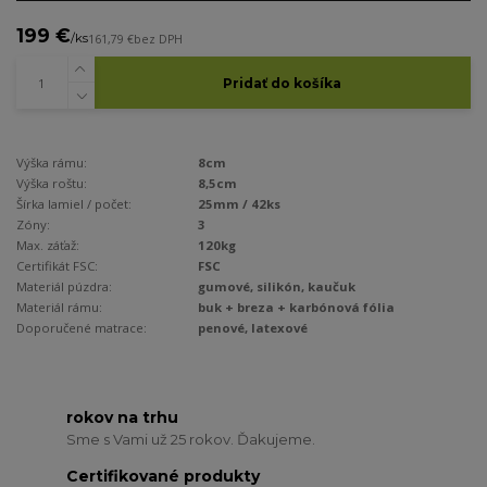
199 €
/
ks
161,79 €
bez DPH
Pridať do košíka
Výška rámu:
8cm
Výška roštu:
8,5cm
Šírka lamiel / počet:
25mm / 42ks
Zóny:
3
Max. záťaž:
120kg
Certifikát FSC:
FSC
Materiál púzdra:
gumové, silikón, kaučuk
Materiál rámu:
buk + breza + karbónová fólia
Doporučené matrace:
penové, latexové
rokov na trhu
Sme s Vami už 25 rokov. Ďakujeme.
Certifikované produkty