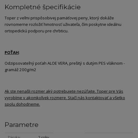
Kompletné špecifikácie
Toper z veľmi prispôsobivej pamäťovej peny, ktorý dokáže
rovnomerne rozložiť hmotnosť uživateľa, čím poskytne ideálnu
ortopedickú podporu pre chrbticu.
POŤAH
:
Odzipsovateľný poťah ALOE VERA, prešitý s dutým PES vláknom -
gramáž 200g/m2
Ak ste nenašli rozmer aký potrebujete nezúfajte. Toper pre Vás
vyrobíme v akomkoľvek rozmere. Stačí nás kontaktovať a všetko
spolu dohodneme.
Parametre
Záruka
2 roky