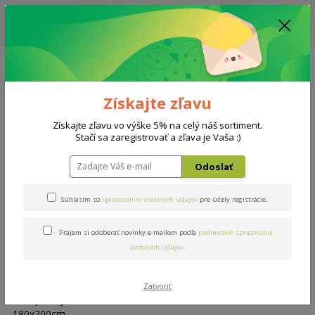
ZĽAVA: VŠETKY VYSTAVENÉ POSTELE ZA 400€ - CENA MATRACU A ROŠTU
PODĽA VÝBERU / DODACIA LEHOTA JE AKTUÁLNE 10-15 PRACOVNÝCH
DNÍ
0908 777 700
Po-So: 10-18 hod.
0
0 €
Získajte zľavu
Menu
Získajte zľavu vo výške 5% na celý náš sortiment.
Stačí sa zaregistrovať a zľava je Vaša :)
Úvod
Doplnky
Top Lazy 180x200cm
Odoslať
Top Lazy 180x200cm
Súhlasím so
spracovaním osobných údajov
pre účely registrácie.
Prajem si odoberať novinky e-mailom podľa
podmienok spracovania
osobných údajov
.
Zatvoriť