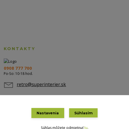
KONTAKTY
0908 777 700
Po-So: 10-18 hod.
retro@superinterier.sk
Nastavenia
Súhlasím
Súhlas môžete odmietnuť
tu
.