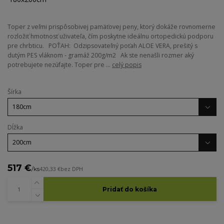
Toper z veľmi prispôsobivej pamäťovej peny, ktorý dokáže rovnomerne
rozložiť hmotnosť uživateľa, čím poskytne ideálnu ortopedickú podporu
pre chrbticu. POŤAH: Odzipsovateľný poťah ALOE VERA, prešitý s
dutým PES vláknom - gramáž 200g/m2 Ak ste nenašli rozmer aký
potrebujete nezúfajte. Toper pre ...
celý popis
Šírka
Dĺžka
517 €
/
ks
420,33 €
bez DPH
Pridať do košíka