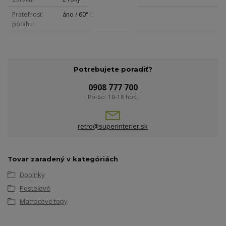
Prateľnosť
áno / 60°C
poťahu
Potrebujete poradiť?
0908 777 700
Po-So: 10-18 hod.
retro@superinterier.sk
Tovar zaradený v kategóriách
Doplnky
Posteľové
Matracové topy