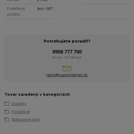
Prateľnosť
áno / 60°C
poťahu
Potrebujete poradiť?
0908 777 700
Po-So: 10-18 hod.
retro@superinterier.sk
Tovar zaradený v kategóriách
Doplnky
Posteľové
Matracové topy