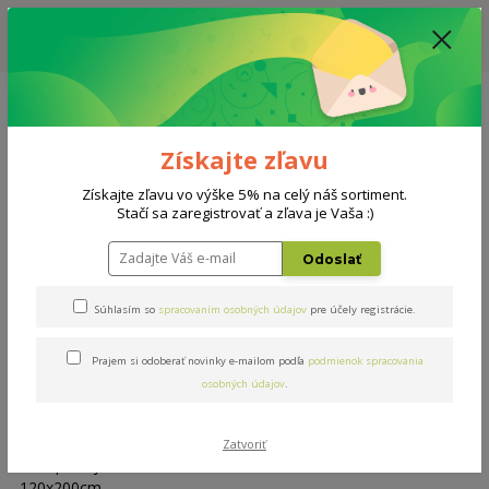
ZĽAVA: VŠETKY VYSTAVENÉ POSTELE ZA 400€ - CENA MATRACU A ROŠTU
PODĽA VÝBERU / DODACIA LEHOTA JE AKTUÁLNE 10-15 PRACOVNÝCH
DNÍ
0908 777 700
Po-So: 10-18 hod.
0
0 €
Získajte zľavu
Menu
Získajte zľavu vo výške 5% na celý náš sortiment.
Stačí sa zaregistrovať a zľava je Vaša :)
Úvod
Doplnky
Top Lazy 120x200cm
Odoslať
Top Lazy 120x200cm
Súhlasím so
spracovaním osobných údajov
pre účely registrácie.
Prajem si odoberať novinky e-mailom podľa
podmienok spracovania
osobných údajov
.
Zatvoriť