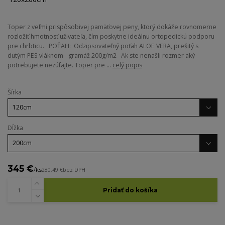
Toper z veľmi prispôsobivej pamäťovej peny, ktorý dokáže rovnomerne
rozložiť hmotnosť uživateľa, čím poskytne ideálnu ortopedickú podporu
pre chrbticu. POŤAH: Odzipsovateľný poťah ALOE VERA, prešitý s
dutým PES vláknom - gramáž 200g/m2 Ak ste nenašli rozmer aký
potrebujete nezúfajte. Toper pre ...
celý popis
Šírka
Dĺžka
345 €
/
ks
280,49 €
bez DPH
Pridať do košíka