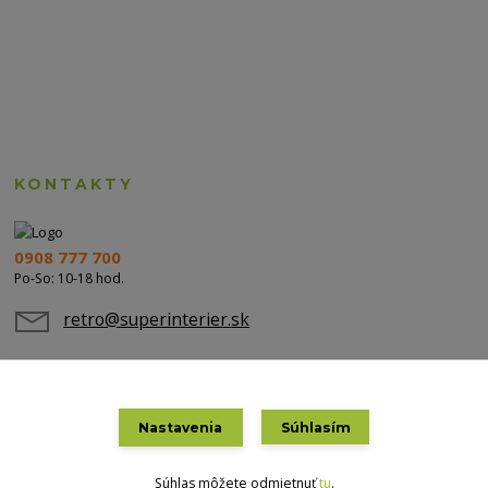
KONTAKTY
0908 777 700
Po-So: 10-18 hod.
retro@superinterier.sk
Nastavenia
Súhlasím
Súhlas môžete odmietnuť
tu
.