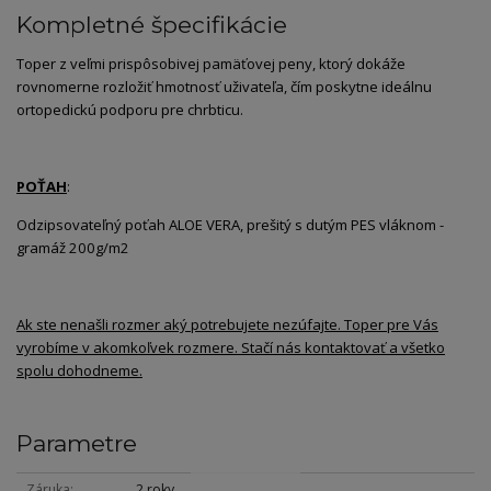
Kompletné špecifikácie
Toper z veľmi prispôsobivej pamäťovej peny, ktorý dokáže
rovnomerne rozložiť hmotnosť uživateľa, čím poskytne ideálnu
ortopedickú podporu pre chrbticu.
POŤAH
:
Odzipsovateľný poťah ALOE VERA, prešitý s dutým PES vláknom -
gramáž 200g/m2
Ak ste nenašli rozmer aký potrebujete nezúfajte. Toper pre Vás
vyrobíme v akomkoľvek rozmere. Stačí nás kontaktovať a všetko
spolu dohodneme.
Parametre
Záruka
2 roky