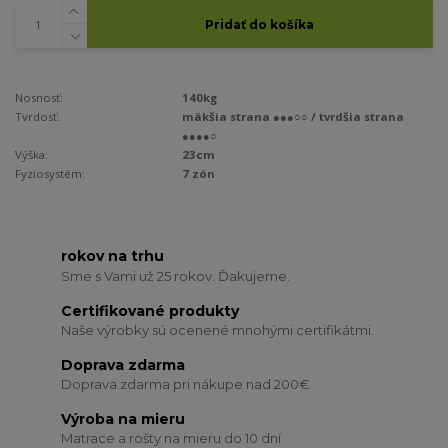
Pridať do košíka
Nosnosť:
140kg
Tvrdosť:
mäkšia strana ●●●○○ / tvrdšia strana
●●●●○
Výška:
23cm
Fyziosystém:
7 zón
rokov na trhu
Sme s Vami už 25 rokov. Ďakujeme.
Certifikované produkty
Naše výrobky sú ocenené mnohými certifikátmi.
Doprava zdarma
Doprava zdarma pri nákupe nad 200€
Výroba na mieru
Matrace a rošty na mieru do 10 dní