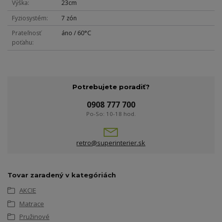
Výška
23cm
Fyziosystém
7 zón
Prateľnosť
áno / 60°C
poťahu
Potrebujete poradiť?
0908 777 700
Po-So: 10-18 hod.
retro@superinterier.sk
Tovar zaradený v kategóriách
AKCIE
Matrace
Pružinové