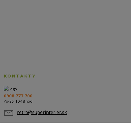
KONTAKTY
0908 777 700
Po-So: 10-18 hod.
retro@superinterier.sk