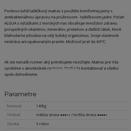
Pocitovo tuhší taštičkový matrac s použitím komfortnej peny s
antibakteriálnou úpravou na pružinovom - taštičkovom jadre. Poťah
ALGUA s výťažkami z morských rias obsahuje množstvo zdraviu
prospešných vitamínov, minerálov, proteínov a ďalších látok, ktoré
blahodarne pôsobia na celý ľudský organizmus. Svoje vlastnosti
nestráca ani opakovaným praním. Možnosť prať do 60°C.
Ak ste nenašli rozmer aký potrebujete nezúfajte. Matrac pre Vás
vyrobíme v akomkoľvek rozmere. Stačí nás kontaktovať a všetko
spolu dohodneme.
Parametre
Nosnosť
140kg
Tvrdosť
mäkšia strana ●●●○○ / tvrdšia strana ●●●●○
Záruka
5 rokov