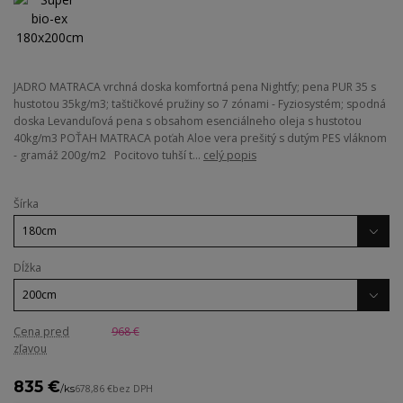
JADRO MATRACA vrchná doska komfortná pena Nightfy; pena PUR 35 s
hustotou 35kg/m3; taštičkové pružiny so 7 zónami - Fyziosystém; spodná
doska Levanduľová pena s obsahom esenciálneho oleja s hustotou
40kg/m3 POŤAH MATRACA poťah Aloe vera prešitý s dutým PES vláknom
- gramáž 200g/m2 Pocitovo tuhší t...
celý popis
Šírka
Dĺžka
Cena pred
968 €
zľavou
835 €
/
ks
678,86 €
bez DPH