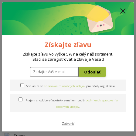
ZĽAVA: VŠETKY VYSTAVENÉ POSTELE ZA 400€ - CENA MATRACU A ROŠTU
PODĽA VÝBERU / DODACIA LEHOTA JE AKTUÁLNE 10-15 PRACOVNÝCH
DNÍ
0908 777 700
Po-So: 10-18 hod.
0
0 €
Získajte zľavu
Menu
Získajte zľavu vo výške 5% na celý náš sortiment.
Stačí sa zaregistrovať a zľava je Vaša :)
Úvod
AKCIE
Super bio-ex 180x200cm
Odoslať
Super bio-ex 180x200cm
Súhlasím so
spracovaním osobných údajov
pre účely registrácie.
Prajem si odoberať novinky e-mailom podľa
podmienok spracovania
Novinka
Akcia
TOP produkt
osobných údajov
.
- 14 %
Zatvoriť