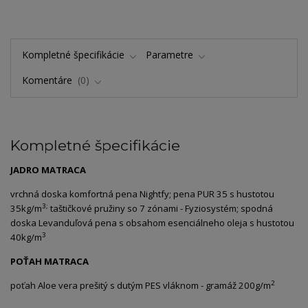
Kompletné špecifikácie
Parametre
Komentáre
0
Kompletné špecifikácie
JADRO MATRACA
vrchná doska komfortná pena Nightfy; pena PUR 35 s hustotou
3;
35kg/m
taštičkové pružiny so 7 zónami - Fyziosystém; spodná
doska Levanduľová pena s obsahom esenciálneho oleja s hustotou
3
40kg/m
POŤAH MATRACA
2
poťah Aloe vera prešitý s dutým PES vláknom - gramáž 200g/m