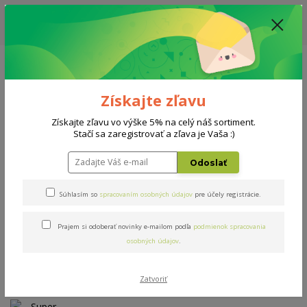
ZĽAVA: VŠETKY VYSTAVENÉ POSTELE ZA 400€ - CENA MATRACU A ROŠTU
PODĽA VÝBERU / DODACIA LEHOTA JE AKTUÁLNE 10-15 PRACOVNÝCH
DNÍ
0908 777 700
Po-So: 10-18 hod.
0
0 €
Získajte zľavu
Menu
Získajte zľavu vo výške 5% na celý náš sortiment.
Stačí sa zaregistrovať a zľava je Vaša :)
Úvod
AKCIE
Super bio-ex 160x200cm
Odoslať
Super bio-ex 160x200cm
Súhlasím so
spracovaním osobných údajov
pre účely registrácie.
Prajem si odoberať novinky e-mailom podľa
podmienok spracovania
Novinka
Akcia
TOP produkt
osobných údajov
.
- 14 %
Zatvoriť