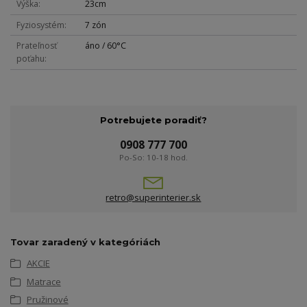
Výška
23cm
Fyziosystém
7 zón
Prateľnosť
áno / 60°C
poťahu
Potrebujete poradiť?
0908 777 700
Po-So: 10-18 hod.
retro@superinterier.sk
Tovar zaradený v kategóriách
AKCIE
Matrace
Pružinové