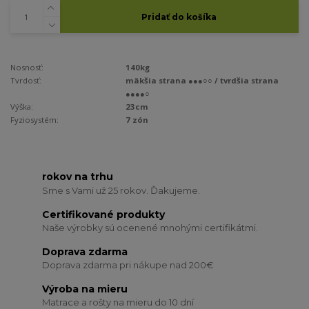
Pridať do košíka
Nosnosť:
140kg
Tvrdosť:
mäkšia strana ●●●○○ / tvrdšia strana
●●●●○
Výška:
23cm
Fyziosystém:
7 zón
rokov na trhu
Sme s Vami už 25 rokov. Ďakujeme.
Certifikované produkty
Naše výrobky sú ocenené mnohými certifikátmi.
Doprava zdarma
Doprava zdarma pri nákupe nad 200€
Výroba na mieru
Matrace a rošty na mieru do 10 dní