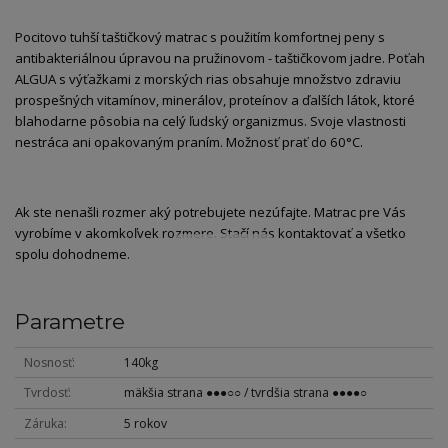
Pocitovo tuhší taštičkový matrac s použitím komfortnej peny s
antibakteriálnou úpravou na pružinovom - taštičkovom jadre. Poťah
ALGUA s výťažkami z morských rias obsahuje množstvo zdraviu
prospešných vitamínov, minerálov, proteínov a ďalších látok, ktoré
blahodarne pôsobia na celý ľudský organizmus. Svoje vlastnosti
nestráca ani opakovaným praním. Možnosť prať do 60°C.
Ak ste nenašli rozmer aký potrebujete nezúfajte. Matrac pre Vás
vyrobíme v akomkoľvek rozmere. Stačí nás kontaktovať a všetko
spolu dohodneme.
Parametre
Nosnosť
140kg
Tvrdosť
mäkšia strana ●●●○○ / tvrdšia strana ●●●●○
Záruka
5 rokov