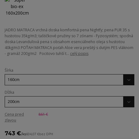
JADRO MATRACA vrchná doska komfortná pena Nightfy; pena PUR 35 s
hustotou 35kg/m3; taštičkové pružiny so 7 zónami - Fyziosystém; spodná
doska Levanduľová pena s obsahom esenciálneho oleja s hustotou
40kg/m3 POŤAH MATRACA poťah Aloe vera prešitý s dutým PES vláknom
- gramáž 200g/m2 Pocitovo tuhší t...
celý popis
Šírka
Dĺžka
Cena pred
861 €
zľavou
743 €
/
ks
604,07 €
bez DPH