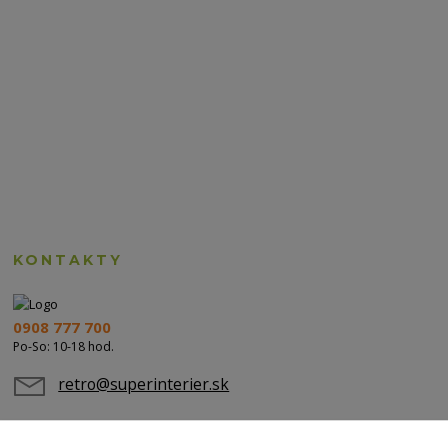
KONTAKTY
0908 777 700
Po-So: 10-18 hod.
retro@superinterier.sk