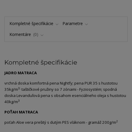
Kompletné špecifikácie
Parametre
Komentáre
0
Kompletné špecifikácie
JADRO MATRACA
vrchná doska komfortná pena Nightfy; pena PUR 35 s hustotou
3;
35kg/m
taštičkové pružiny so 7 zónami - Fyziosystém; spodná
doska Levanduľová pena s obsahom esenciálneho oleja s hustotou
3
40kg/m
POŤAH MATRACA
2
poťah Aloe vera prešitý s dutým PES vláknom - gramáž 200g/m