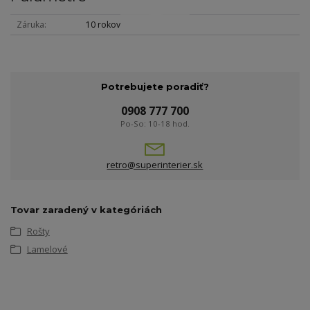
Záruka
10 rokov
Potrebujete poradiť?
0908 777 700
Po-So: 10-18 hod.
retro@superinterier.sk
Tovar zaradený v kategóriách
Rošty
Lamelové