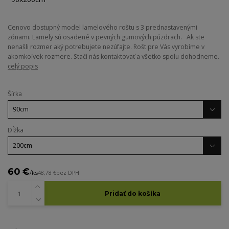
Cenovo dostupný model lamelového roštu s 3 prednastavenými
zónami. Lamely sú osadené v pevných gumových púzdrach. Ak ste
nenašli rozmer aký potrebujete nezúfajte. Rošt pre Vás vyrobíme v
akomkoľvek rozmere. Stačí nás kontaktovať a všetko spolu dohodneme.
celý popis
Šírka
Dĺžka
60 €
/
ks
48,78 €
bez DPH
Pridať do košíka