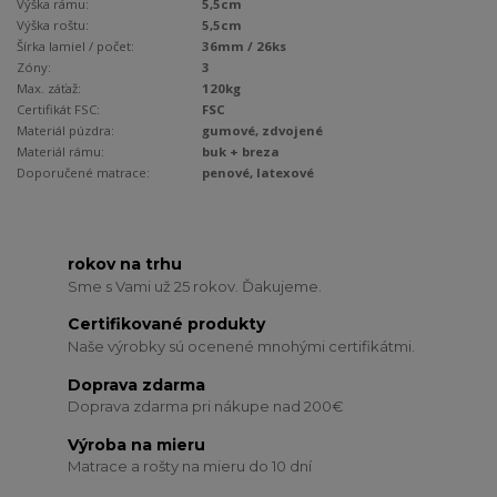
Výška rámu:
5,5cm
Výška roštu:
5,5cm
Šírka lamiel / počet:
36mm / 26ks
Zóny:
3
Max. záťaž:
120kg
Certifikát FSC:
FSC
Materiál púzdra:
gumové, zdvojené
Materiál rámu:
buk + breza
Doporučené matrace:
penové, latexové
rokov na trhu
Sme s Vami už 25 rokov. Ďakujeme.
Certifikované produkty
Naše výrobky sú ocenené mnohými certifikátmi.
Doprava zdarma
Doprava zdarma pri nákupe nad 200€
Výroba na mieru
Matrace a rošty na mieru do 10 dní