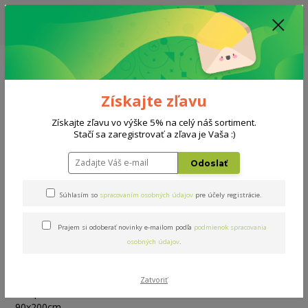
ZĽAVA: VŠETKY VYSTAVENÉ POSTELE ZA 400€ - CENA MATRACU A ROŠTU
PODĽA VÝBERU / DODACIA LEHOTA JE AKTUÁLNE 10-15 PRACOVNÝCH
DNÍ
0908 777 700
Po-So: 10-18 hod.
0
0 €
Získajte zľavu
Menu
Získajte zľavu vo výške 5% na celý náš sortiment.
Stačí sa zaregistrovať a zľava je Vaša :)
Úvod
Rošty
Lamelové
Super R6 90x200cm
Odoslať
Super R6 90x200cm
Súhlasím so
spracovaním osobných údajov
pre účely registrácie.
Prajem si odoberať novinky e-mailom podľa
podmienok spracovania
osobných údajov
.
Zatvoriť