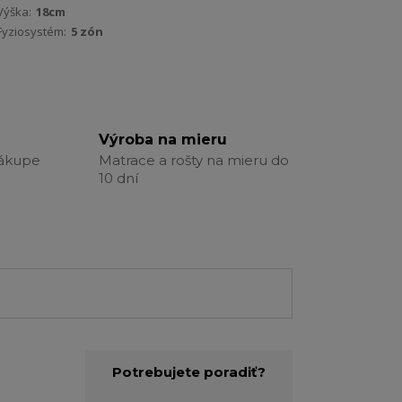
Výška:
18cm
Fyziosystém:
5 zón
Výroba na mieru
nákupe
Matrace a rošty na mieru do
10 dní
Potrebujete poradiť?