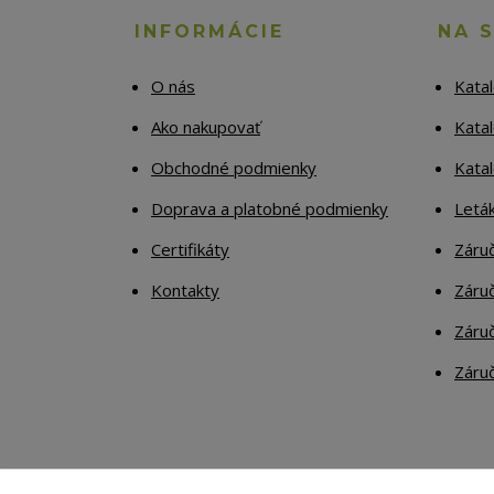
INFORMÁCIE
NA 
O nás
Kata
Ako nakupovať
Katal
Obchodné podmienky
Kata
Doprava a platobné podmienky
Letá
Certifikáty
Záruč
Kontakty
Záruč
Záruč
Záruč