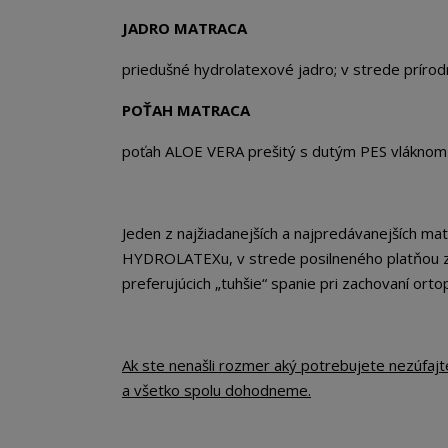
JADRO MATRACA
priedušné hydrolatexové jadro; v strede príro
POŤAH MATRACA
poťah ALOE VERA prešitý s dutým PES vlákno
Jeden z najžiadanejších a najpredávanejších 
HYDROLATEXu, v strede posilneného platňou z p
preferujúcich „tuhšie“ spanie pri zachovaní ort
Ak ste nenašli rozmer aký potrebujete nezúfaj
a všetko spolu dohodneme.