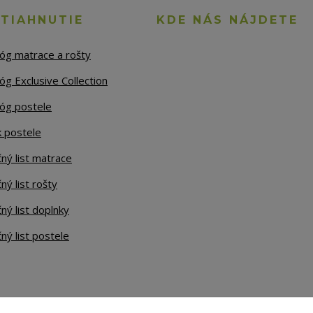
STIAHNUTIE
KDE NÁS NÁJDETE
lóg matrace a rošty
óg Exclusive Collection
lóg postele
k postele
ný list matrace
ný list rošty
ný list doplnky
ný list postele