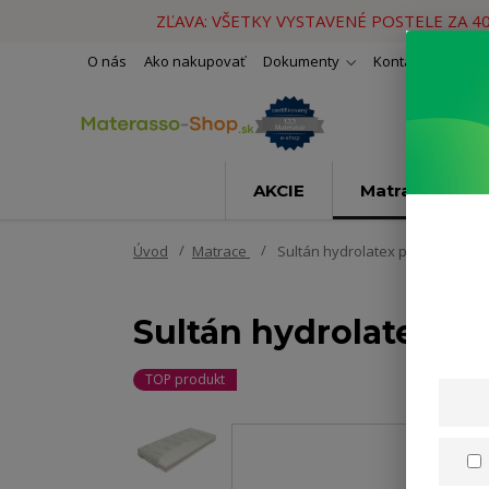
ZĽAVA: VŠETKY VYSTAVENÉ POSTELE ZA 4
O nás
Ako nakupovať
Dokumenty
Kontakty
Naše 
AKCIE
Matrace
Úvod
Matrace
Sultán hydrolatex plus T4 140x
Sultán hydrolatex p
TOP produkt