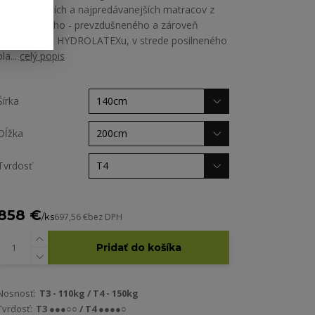
najžiadanejších a najpredávanejších matracov z
perforovaného - prevzdušneného a zároveň
zónovaného HYDROLATEXu, v strede posilneného
pla...
celý popis
Šírka
Dĺžka
Tvrdosť
858 €
/
ks
697,56 €
bez DPH
Pridať do košíka
Nosnosť:
T3 - 110kg / T4 - 150kg
Tvrdosť:
T3 ●●●○○ / T4 ●●●●○