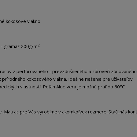
dné kokosové vlákno
2
m - gramáž 200g/m
matracov z perforovaného - prevzdušneného a zároveň zónovaného
rírodného kokosového vlákna. Ideálne riešenie pre užívateľov
opedických vlastností. Poťah Aloe vera je možné prať do 60°C.
te. Matrac pre Vás vyrobíme v akomkoľvek rozmere. Stačí nás kon