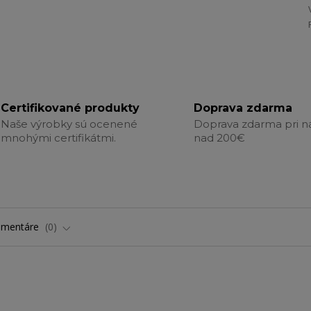
Certifikované produkty
Doprava zdarma
Naše výrobky sú ocenené
Doprava zdarma pri 
mnohými certifikátmi.
nad 200€
omentáre
0