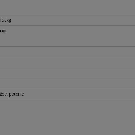
 150kg
●●○
rížov, potenie