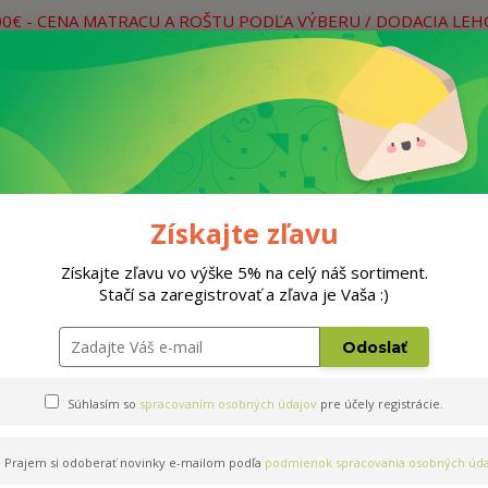
00€ - CENA MATRACU A ROŠTU PODĽA VÝBERU / DODACIA LE
práce
Neviete si rady? Zavolajte.
0
Hľada
Rošty
Doplnky
Postele
Materiá
Získajte zľavu
200cm
Získajte zľavu vo výške 5% na celý náš sortiment.
Stačí sa zaregistrovať a zľava je Vaša :)
lus T4 140x200cm
Odoslať
Súhlasím so
spracovaním osobných údajov
pre účely registrácie.
Prajem si odoberať novinky e-mailom podľa
podmienok spracovania osobných úda