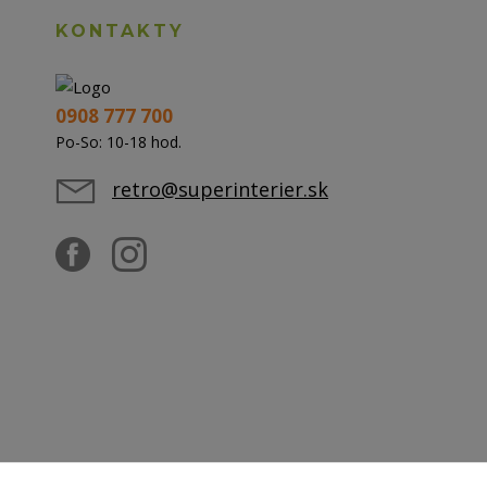
KONTAKTY
0908 777 700
Po-So: 10-18 hod.
retro@superinterier.sk