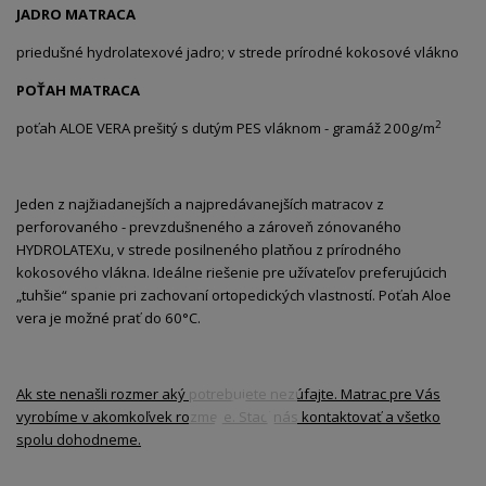
JADRO MATRACA
priedušné hydrolatexové jadro; v strede prírodné kokosové vlákno
POŤAH MATRACA
2
poťah ALOE VERA prešitý s dutým PES vláknom - gramáž 200g/m
Jeden z najžiadanejších a najpredávanejších matracov z
perforovaného - prevzdušneného a zároveň zónovaného
HYDROLATEXu, v strede posilneného platňou z prírodného
kokosového vlákna. Ideálne riešenie pre užívateľov preferujúcich
„tuhšie“ spanie pri zachovaní ortopedických vlastností. Poťah Aloe
vera je možné prať do 60°C.
Ak ste nenašli rozmer aký potrebujete nezúfajte. Matrac pre Vás
vyrobíme v akomkoľvek rozmere. Stačí nás kontaktovať a všetko
spolu dohodneme.