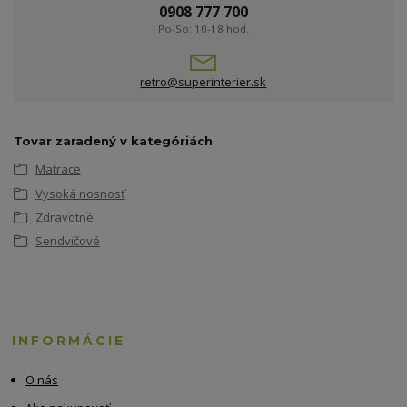
0908 777 700
Po-So: 10-18 hod.
retro@superinterier.sk
Tovar zaradený v kategóriách
Matrace
Vysoká nosnosť
Zdravotné
Sendvičové
INFORMÁCIE
O nás