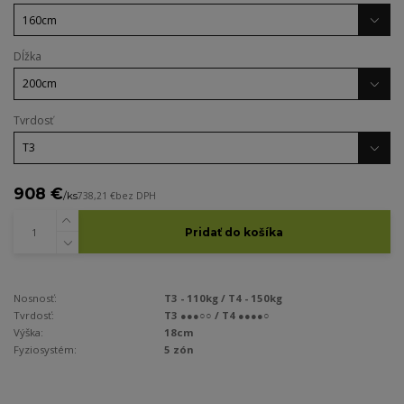
Dĺžka
Tvrdosť
908 €
/
ks
738,21 €
bez DPH
Pridať do košíka
Nosnosť:
T3 - 110kg / T4 - 150kg
Tvrdosť:
T3 ●●●○○ / T4 ●●●●○
Výška:
18cm
Fyziosystém:
5 zón