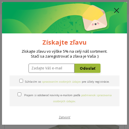
UPOZORNENIE: AKTUÁLNA DODACIA LEHOTA NA MATRACE, ROŠTY A
DOPLNKY - 10-15 PRACOVNÝCH DNÍ
0908 777 700
Po-So: 10-18 hod.
0
0 €
Získajte zľavu
Menu
Získajte zľavu vo výške 5% na celý náš sortiment.
Stačí sa zaregistrovať a zľava je Vaša :)
Úvod
Matrace
Sultán hydrolatex plus T3 160x200cm
Odoslať
Sultán hydrolatex plus T3
Súhlasím so
spracovaním osobných údajov
pre účely registrácie.
160x200cm
Prajem si odoberať novinky e-mailom podľa
podmienok spracovania
TOP produkt
osobných údajov
.
Zatvoriť