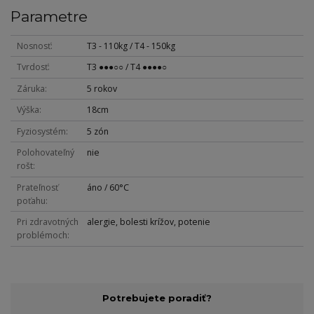
Parametre
Nosnosť
T3 - 110kg / T4 - 150kg
Tvrdosť
T3 ●●●○○ / T4 ●●●●○
Záruka
5 rokov
Výška
18cm
Fyziosystém
5 zón
Polohovateľný
nie
rošt
Prateľnosť
áno / 60°C
poťahu
Pri zdravotných
alergie, bolesti krížov, potenie
problémoch
Potrebujete poradiť?