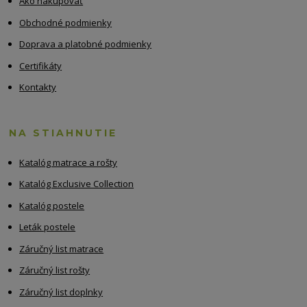
Ako nakupovať
Obchodné podmienky
Doprava a platobné podmienky
Certifikáty
Kontakty
NA STIAHNUTIE
Katalóg matrace a rošty
Katalóg Exclusive Collection
Katalóg postele
Leták postele
Záručný list matrace
Záručný list rošty
Záručný list doplnky