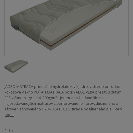
JADRO MATRACA priedušné hydrolatexové jadro; v strede prírodné
kokosové vlákno POŤAH MATRACA poťah ALOE VERA prešitý s dutým
PES vláknom - gramáž 200g/m2 Jeden z najžiadanejších a
najpredávanejších matracov z perforovaného - prevzdušneného a
zároveň zónovaného HYDROLATEXu, v strede posilneného pla...
celý
popis
Šírka