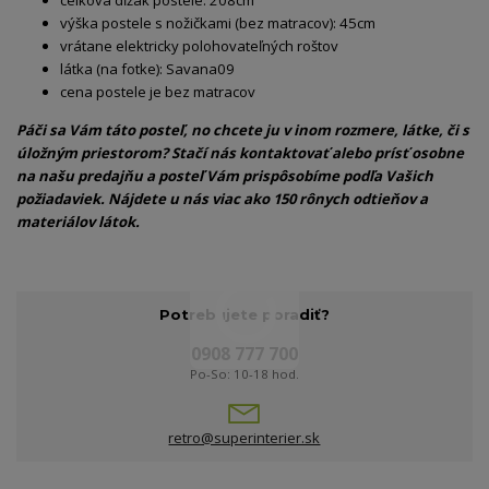
celková dĺžak postele: 208cm
výška postele s nožičkami (bez matracov): 45cm
vrátane elektricky polohovateľných roštov
látka (na fotke): Savana09
cena postele je bez matracov
Páči sa Vám táto posteľ, no chcete ju v inom rozmere, látke, či s
úložným priestorom? Stačí nás kontaktovať alebo prísť osobne
na našu predajňu a posteľ Vám prispôsobíme podľa Vašich
požiadaviek. Nájdete u nás viac ako 150 rônych odtieňov a
materiálov látok.
Potrebujete poradiť?
0908 777 700
Po-So: 10-18 hod.
retro@superinterier.sk