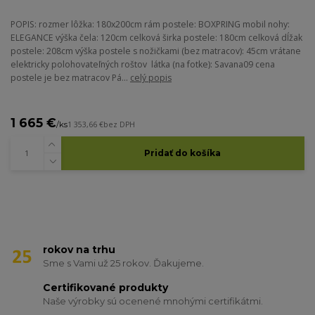
POPIS: rozmer lôžka: 180x200cm rám postele: BOXPRING mobil nohy:
ELEGANCE výška čela: 120cm celková širka postele: 180cm celková dĺžak
postele: 208cm výška postele s nožičkami (bez matracov): 45cm vrátane
elektricky polohovateľných roštov látka (na fotke): Savana09 cena
postele je bez matracov Pá...
celý popis
1 665 €
/
ks
1 353,66 €
bez DPH
Pridať do košíka
rokov na trhu
Sme s Vami už 25 rokov. Ďakujeme.
Certifikované produkty
Naše výrobky sú ocenené mnohými certifikátmi.