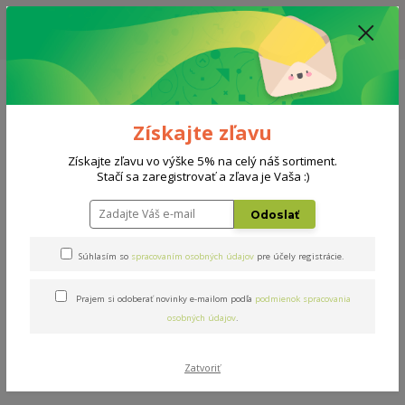
ZĽAVA: VŠETKY VYSTAVENÉ POSTELE ZA 400€ - CENA MATRACU A ROŠTU
PODĽA VÝBERU / DODACIA LEHOTA JE AKTUÁLNE 10-15 PRACOVNÝCH
DNÍ
0908 777 700
Po-So: 10-18 hod.
0
0 €
Získajte zľavu
Menu
Získajte zľavu vo výške 5% na celý náš sortiment.
Stačí sa zaregistrovať a zľava je Vaša :)
Úvod
Postele
Sirius
Odoslať
Sirius
Súhlasím so
spracovaním osobných údajov
pre účely registrácie.
Prajem si odoberať novinky e-mailom podľa
podmienok spracovania
osobných údajov
.
Zatvoriť