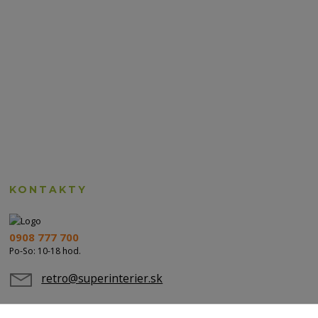
KONTAKTY
0908 777 700
Po-So: 10-18 hod.
retro@superinterier.sk