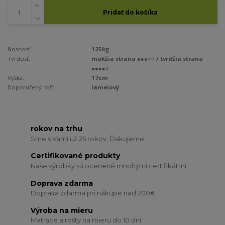
Pridať do košíka
Nosnosť:
125kg
Tvrdosť:
mäkšia strana ●●●○○ / tvrdšia strana
●●●●○
Výška:
17cm
Doporučený rošt:
lamelový
rokov na trhu
Sme s Vami už 25 rokov. Ďakujeme.
Certifikované produkty
Naše výrobky sú ocenené mnohými certifikátmi.
Doprava zdarma
Doprava zdarma pri nákupe nad 200€
Výroba na mieru
Matrace a rošty na mieru do 10 dní