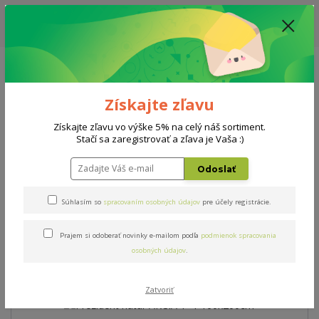
ZĽAVA: VŠETKY VYSTAVENÉ POSTELE ZA 400€, CENA MATRACU A ROŠTU
PODĽA VÝBERU / DODACIA LEHOTA JE AKTUÁLNE 10-15 PRACOVNÝCH
DNÍ
0908 777 700
Po-So: 10-18 hod.
0
0 €
Získajte zľavu
Menu
Získajte zľavu vo výške 5% na celý náš sortiment.
Stačí sa zaregistrovať a zľava je Vaša :)
Úvod
Matrace
Prezident natur AKCIA 1+1 160x200cm
Odoslať
Prezident natur AKCIA 1+1
Súhlasím so
spracovaním osobných údajov
pre účely registrácie.
160x200cm
Prajem si odoberať novinky e-mailom podľa
podmienok spracovania
osobných údajov
.
Novinka
Akcia
Zatvoriť