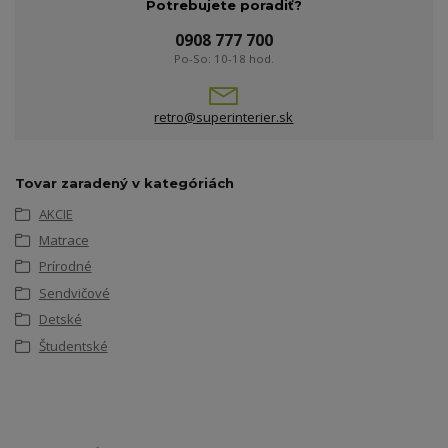
Potrebujete poradiť?
0908 777 700
Po-So: 10-18 hod.
retro@superinterier.sk
Tovar zaradený v kategóriách
AKCIE
Matrace
Prírodné
Sendvičové
Detské
Študentské