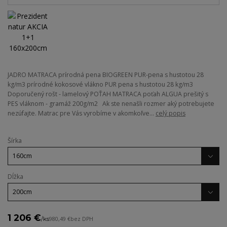
JADRO MATRACA prírodná pena BIOGREEN PUR-pena s hustotou 28
kg/m3 prírodné kokosové vlákno PUR pena s hustotou 28 kg/m3
Doporučený rošt - lamelový POŤAH MATRACA poťah ALGUA prešitý s
PES vláknom - gramáž 200g/m2 Ak ste nenašli rozmer aký potrebujete
nezúfajte. Matrac pre Vás vyrobíme v akomkoľve...
celý popis
Šírka
Dĺžka
1 206 €
/
ks
980,49 €
bez DPH