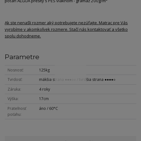
poťah ALGUA prešitý s PES vláknom - gramáž 200g/m
Ak ste nenašli rozmer aký potrebujete nezúfajte. Matrac pre Vás
vyrobíme v akomkoľvek rozmere. Stačí nás kontaktovať a všetko
spolu dohodneme.
Parametre
Nosnosť
125kg
Tvrdosť
mäkšia strana ●●●○○ / tvrdšia strana ●●●●○
Záruka
4 roky
Výška
17cm
Prateľnosť
áno / 60°C
poťahu