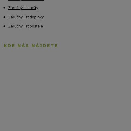
Záručný list rošty
Záručný list doplnky
Záručný list postele
KDE NÁS NÁJDETE