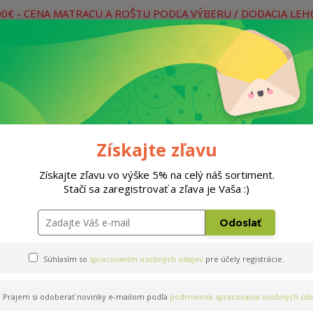
00€ - CENA MATRACU A ROŠTU PODĽA VÝBERU / DODACIA LE
práce
Neviete si rady? Zavolajte.
0
Hľada
Rošty
Doplnky
Postele
Materiá
Získajte zľavu
200cm
Získajte zľavu vo výške 5% na celý náš sortiment.
Stačí sa zaregistrovať a zľava je Vaša :)
IA 1+1 140x200cm
Odoslať
Súhlasím so
spracovaním osobných údajov
pre účely registrácie.
Prajem si odoberať novinky e-mailom podľa
podmienok spracovania osobných úda