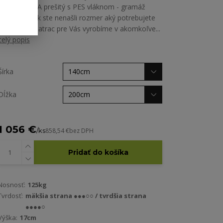
poťah ALGUA prešitý s PES vláknom - gramáž
200g/m2 Ak ste nenašli rozmer aký potrebujete
nezúfajte. Matrac pre Vás vyrobíme v akomkoľve...
celý popis
Šírka
Dĺžka
1 056 €
/
ks
858,54 €
bez DPH
Pridať do košíka
Nosnosť:
125kg
Tvrdosť:
mäkšia strana ●●●○○ / tvrdšia strana
●●●●○
Výška:
17cm