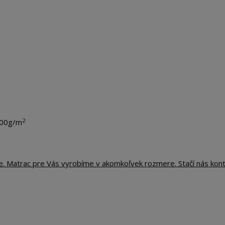
2
200g/m
te. Matrac pre Vás vyrobíme v akomkoľvek rozmere. Stačí nás kon