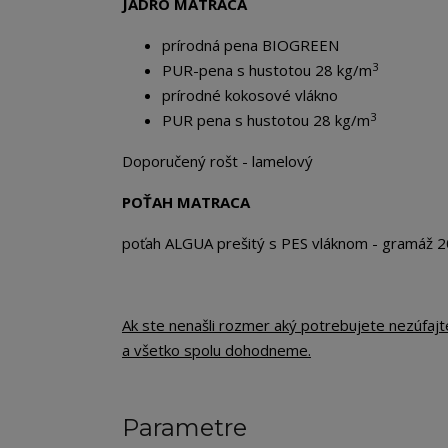
JADRO MATRACA
prírodná pena BIOGREEN
3
PUR-pena s hustotou 28 kg/m
prírodné kokosové vlákno
3
PUR pena s hustotou 28 kg/m
Doporučený rošt - lamelový
POŤAH MATRACA
poťah ALGUA prešitý s PES vláknom - gramáž 
Ak ste nenašli rozmer aký potrebujete nezúfaj
a všetko spolu dohodneme.
Parametre