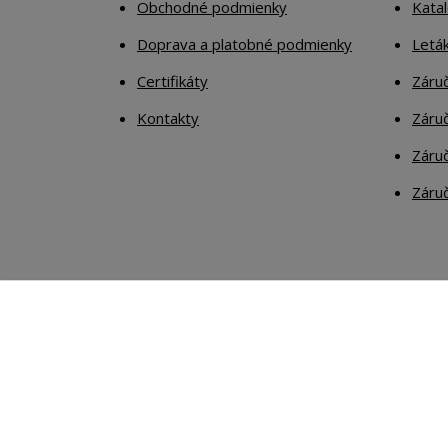
Obchodné podmienky
Kata
Doprava a platobné podmienky
Letá
Certifikáty
Záruč
Kontakty
Záruč
Záruč
Záruč