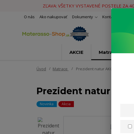
ZĽAVA: VŠETKY VYSTAVENÉ POSTELE ZA 4
O nás
Ako nakupovať
Dokumenty
Kontakty
Naše 
AKCIE
Matrace
Úvod
Matrace
Prezident natur AKCIA 1+1 140x
Prezident natur AKC
Novinka
Akcia