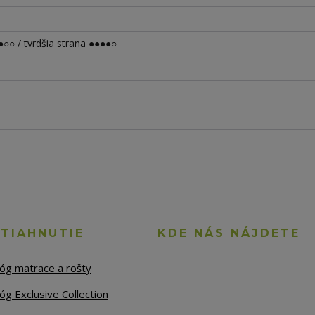
○○ / tvrdšia strana ●●●●○
STIAHNUTIE
KDE NÁS NÁJDETE
lóg matrace a rošty
óg Exclusive Collection