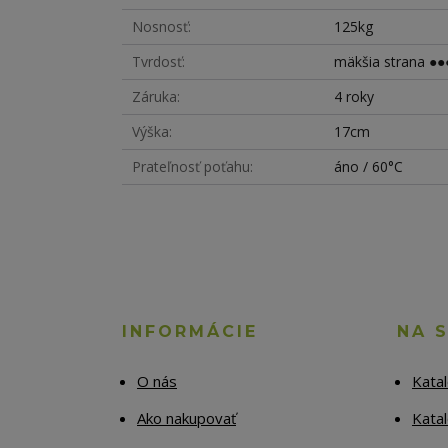
Nosnosť
125kg
Tvrdosť
mäkšia strana ●●●
Záruka
4 roky
Výška
17cm
Prateľnosť poťahu
áno / 60°C
INFORMÁCIE
NA 
O nás
Kata
Ako nakupovať
Katal