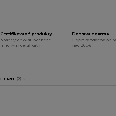
Certifikované produkty
Doprava zdarma
Naše výrobky sú ocenené
Doprava zdarma pri 
mnohými certifikátmi.
nad 200€
omentáre
0