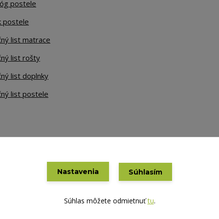
lóg postele
k postele
ný list matrace
ný list rošty
ný list doplnky
ný list postele
Nastavenia
Súhlasím
Vytvorené na
Eshop-rychlo.sk
Súhlas môžete odmietnuť
tu
.