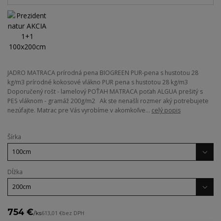
JADRO MATRACA prírodná pena BIOGREEN PUR-pena s hustotou 28
kg/m3 prírodné kokosové vlákno PUR pena s hustotou 28 kg/m3
Doporučený rošt - lamelový POŤAH MATRACA poťah ALGUA prešitý s
PES vláknom - gramáž 200g/m2 Ak ste nenašli rozmer aký potrebujete
nezúfajte. Matrac pre Vás vyrobíme v akomkoľve...
celý popis
Šírka
Dĺžka
754 €
/
ks
613,01 €
bez DPH