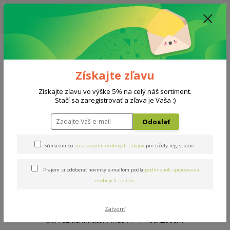
ZĽAVA: VŠETKY VYSTAVENÉ POSTELE ZA 400€ - CENA MATRACU A ROŠTU
PODĽA VÝBERU / DODACIA LEHOTA JE AKTUÁLNE 10-15 PRACOVNÝCH
DNÍ
0908 777 700
Po-So: 10-18 hod.
0
0 €
Získajte zľavu
Menu
Získajte zľavu vo výške 5% na celý náš sortiment.
Stačí sa zaregistrovať a zľava je Vaša :)
Úvod
Matrace
Prezident natur AKCIA 1+1 100x200cm
Odoslať
Prezident natur AKCIA 1+1
Súhlasím so
spracovaním osobných údajov
pre účely registrácie.
100x200cm
Prajem si odoberať novinky e-mailom podľa
podmienok spracovania
osobných údajov
.
Novinka
Akcia
Zatvoriť