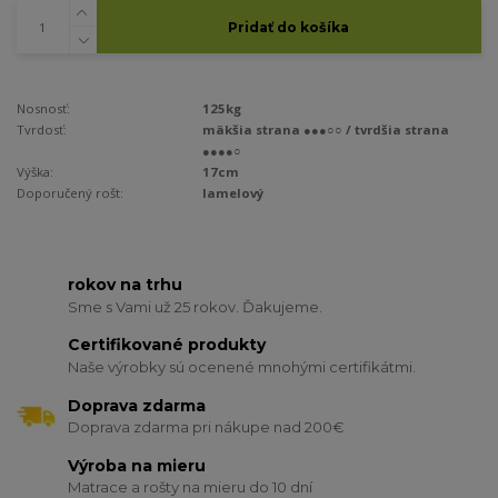
Pridať do košíka
Nosnosť:
125kg
Tvrdosť:
mäkšia strana ●●●○○ / tvrdšia strana
●●●●○
Výška:
17cm
Doporučený rošt:
lamelový
rokov na trhu
Sme s Vami už 25 rokov. Ďakujeme.
Certifikované produkty
Naše výrobky sú ocenené mnohými certifikátmi.
Doprava zdarma
Doprava zdarma pri nákupe nad 200€
Výroba na mieru
Matrace a rošty na mieru do 10 dní