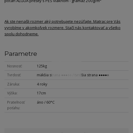
poťah ALGUA prešitý s PES vláknom - gramáž 200g/m
Ak ste nenašli rozmer aký potrebujete nezúfajte. Matrac pre Vás
vyrobíme v akomkoľvek rozmere. Stačí nás kontaktovať a všetko
spolu dohodneme.
Parametre
Nosnosť
125kg
Tvrdosť
mäkšia strana ●●●○○ / tvrdšia strana ●●●●○
Záruka
4 roky
Výška
17cm
Prateľnosť
áno / 60°C
poťahu