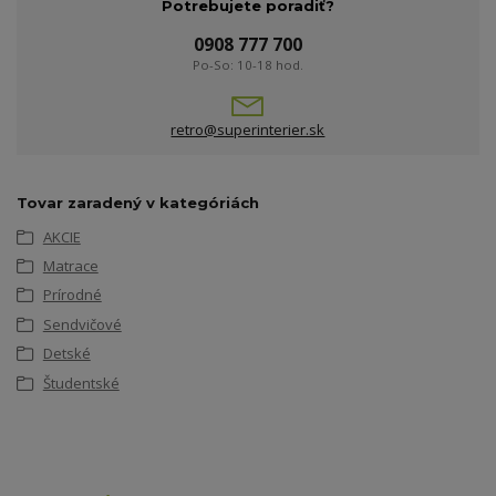
Potrebujete poradiť?
0908 777 700
Po-So: 10-18 hod.
retro@superinterier.sk
Tovar zaradený v kategóriách
AKCIE
Matrace
Prírodné
Sendvičové
Detské
Študentské