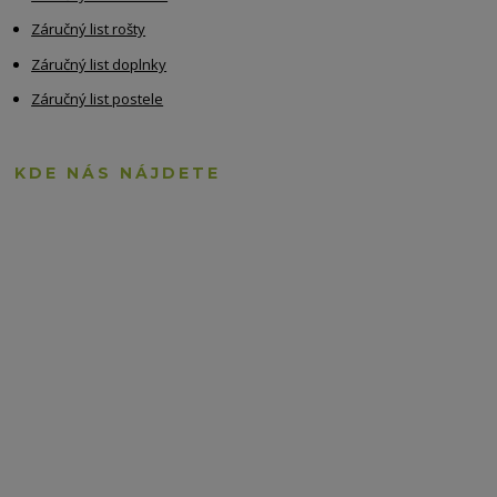
Záručný list rošty
Záručný list doplnky
Záručný list postele
KDE NÁS NÁJDETE