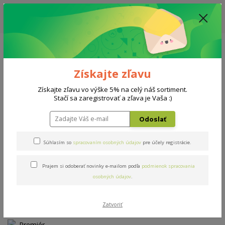
ZĽAVA: VŠETKY VYSTAVENÉ POSTELE ZA 400€ - CENA MATRACU A ROŠTU
PODĽA VÝBERU / DODACIA LEHOTA JE AKTUÁLNE 10-15 PRACOVNÝCH
DNÍ
0908 777 700
Po-So: 10-18 hod.
0
0 €
Získajte zľavu
Menu
Získajte zľavu vo výške 5% na celý náš sortiment.
Stačí sa zaregistrovať a zľava je Vaša :)
Úvod
Matrace
Premiér bio-ex T4 140x200cm
Odoslať
Premiér bio-ex T4 140x200cm
Súhlasím so
spracovaním osobných údajov
pre účely registrácie.
Prajem si odoberať novinky e-mailom podľa
podmienok spracovania
Novinka
osobných údajov
.
Zatvoriť