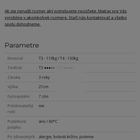
Ak ste nenašli rozmer aký potrebujete nezúfajte. Matrac pre Vás
vyrobíme v akomkoľvek rozmere. Stačí nás kontaktovať a všetko
spolu dohodneme.
Parametre
Nosnosť
T3 - 110kg / T4 - 130kg
Tvrdosť
T3 ●●●○○ / T4 ●●●●○
Záruka
3 roky
Výška
21cm
Fyziosystém
7 zón
Polohovateľný
nie
rošt
Prateľnosť
áno / 60°C
poťahu
Pri zdravotných
alergie, bolesti krížov, potenie