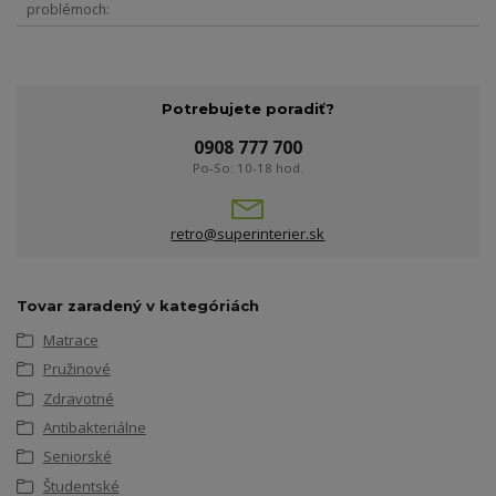
problémoch
Potrebujete poradiť?
0908 777 700
Po-So: 10-18 hod.
retro@superinterier.sk
Tovar zaradený v kategóriách
Matrace
Pružinové
Zdravotné
Antibakteriálne
Seniorské
Študentské