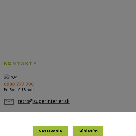
KONTAKTY
0908 777 700
Po-So: 10-18 hod.
retro@superinterier.sk
Nastavenia
Súhlasím