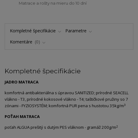
Matrace a rošty na mieru do 10 dní
Kompletné špecifikácie
Parametre
Komentáre
0
Kompletné špecifikácie
JADRO MATRACA
komfortná antibakteriálna s úpravou SANITIZED; prírodné SEACELL
vlákno - T3, prírodné kokosové vlákno - T4; taštičkové pružiny so 7
3
zónami - FYZIOSYSTÉM; komfortná PUR pena s hustotou 35kg/m
POŤAH MATRACA
2
poťah ALGUA prešitý s dutým PES vláknom - gramáž 200g/m