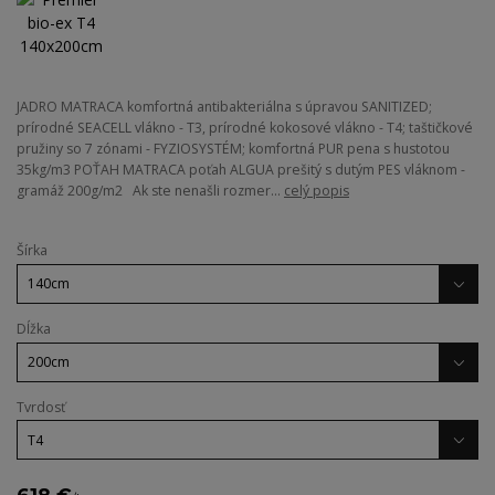
JADRO MATRACA komfortná antibakteriálna s úpravou SANITIZED;
prírodné SEACELL vlákno - T3, prírodné kokosové vlákno - T4; taštičkové
pružiny so 7 zónami - FYZIOSYSTÉM; komfortná PUR pena s hustotou
35kg/m3 POŤAH MATRACA poťah ALGUA prešitý s dutým PES vláknom -
gramáž 200g/m2 Ak ste nenašli rozmer...
celý popis
Šírka
Dĺžka
Tvrdosť