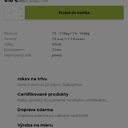
618 €
/
ks
502,44 €
bez DPH
Pridať do košíka
Nosnosť:
T3 - 110kg / T4 - 130kg
Tvrdosť:
T3 ●●●○○ / T4 ●●●●○
Výška:
21cm
Fyziosystém:
7 zón
Doporučený rošt:
pevný
rokov na trhu
Sme s Vami už 25 rokov. Ďakujeme.
Certifikované produkty
Naše výrobky sú ocenené mnohými certifikátmi.
Doprava zdarma
Doprava zdarma pri nákupe nad 200€
Výroba na mieru