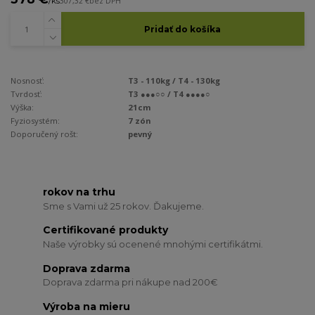
/
ks
307,32 €
bez DPH
Pridať do košíka
Nosnosť:
T3 - 110kg / T4 - 130kg
Tvrdosť:
T3 ●●●○○ / T4 ●●●●○
Výška:
21cm
Fyziosystém:
7 zón
Doporučený rošt:
pevný
rokov na trhu
Sme s Vami už 25 rokov. Ďakujeme.
Certifikované produkty
Naše výrobky sú ocenené mnohými certifikátmi.
Doprava zdarma
Doprava zdarma pri nákupe nad 200€
Výroba na mieru