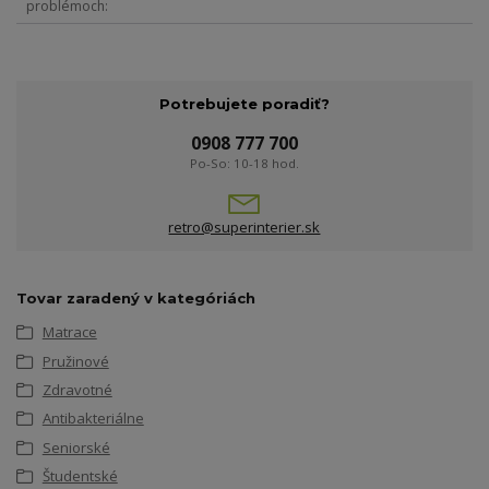
problémoch
Potrebujete poradiť?
0908 777 700
Po-So: 10-18 hod.
retro@superinterier.sk
Tovar zaradený v kategóriách
Matrace
Pružinové
Zdravotné
Antibakteriálne
Seniorské
Študentské