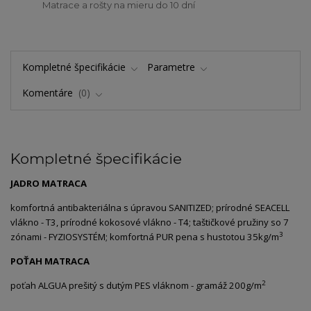
Matrace a rošty na mieru do 10 dní
Kompletné špecifikácie
Parametre
Komentáre
0
Kompletné špecifikácie
JADRO MATRACA
komfortná antibakteriálna s úpravou SANITIZED; prírodné SEACELL
vlákno - T3, prírodné kokosové vlákno - T4; taštičkové pružiny so 7
3
zónami - FYZIOSYSTÉM; komfortná PUR pena s hustotou 35kg/m
POŤAH MATRACA
2
poťah ALGUA prešitý s dutým PES vláknom - gramáž 200g/m