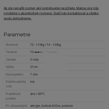
Ak ste nenašli rozmer aký potrebujete nezúfajte. Matrac pre Vás
vyrobíme v akomkoľvek rozmere. Stačí nás kontaktovať a všetko
spolu dohodneme.
Parametre
Nosnosť
T3 - 110kg / T4 - 130kg
Tvrdosť
T3 ●●●○○ / T4 ●●●●○
Záruka
3 roky
Výška
21cm
Fyziosystém
7 zón
Polohovateľný
nie
rošt
Prateľnosť
áno / 60°C
poťahu
Pri zdravotných
alergie, bolesti krížov, potenie