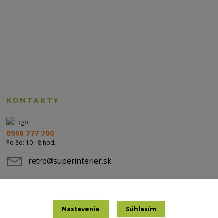
KONTAKTY
0908 777 700
Po-So: 10-18 hod.
retro@superinterier.sk
Nastavenia
Súhlasím