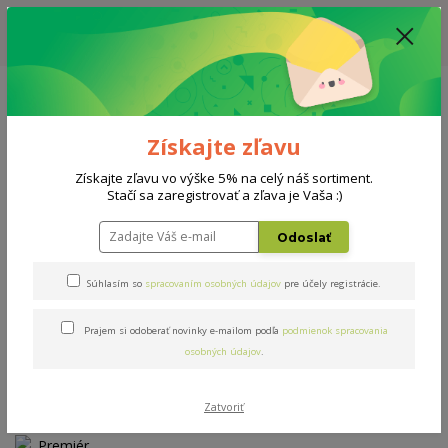
ZĽAVA: VŠETKY VYSTAVENÉ POSTELE ZA 400€ - CENA MATRACU A ROŠTU
PODĽA VÝBERU / DODACIA LEHOTA JE AKTUÁLNE 10-15 PRACOVNÝCH
DNÍ
0908 777 700
Po-So: 10-18 hod.
0
0 €
Získajte zľavu
Menu
Získajte zľavu vo výške 5% na celý náš sortiment.
Stačí sa zaregistrovať a zľava je Vaša :)
Úvod
Matrace
Premiér bio-ex T3 90x200cm
Odoslať
Premiér bio-ex T3 90x200cm
Súhlasím so
spracovaním osobných údajov
pre účely registrácie.
Novinka
Prajem si odoberať novinky e-mailom podľa
podmienok spracovania
osobných údajov
.
Zatvoriť