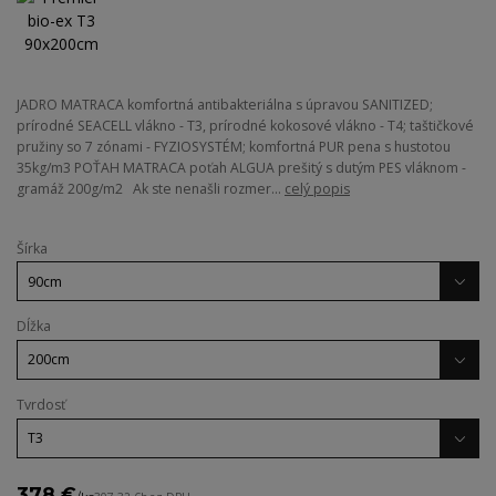
JADRO MATRACA komfortná antibakteriálna s úpravou SANITIZED;
prírodné SEACELL vlákno - T3, prírodné kokosové vlákno - T4; taštičkové
pružiny so 7 zónami - FYZIOSYSTÉM; komfortná PUR pena s hustotou
35kg/m3 POŤAH MATRACA poťah ALGUA prešitý s dutým PES vláknom -
gramáž 200g/m2 Ak ste nenašli rozmer...
celý popis
Šírka
Dĺžka
Tvrdosť
378 €