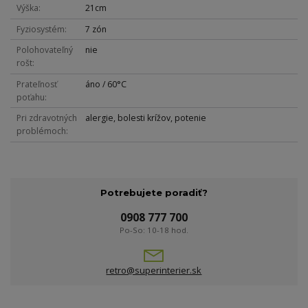
Výška
21cm
Fyziosystém
7 zón
Polohovateľný
nie
rošt
Prateľnosť
áno / 60°C
poťahu
Pri zdravotných
alergie, bolesti krížov, potenie
problémoch
Potrebujete poradiť?
0908 777 700
Po-So: 10-18 hod.
retro@superinterier.sk