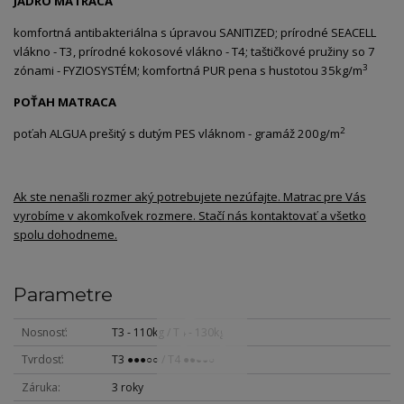
JADRO MATRACA
komfortná antibakteriálna s úpravou SANITIZED; prírodné SEACELL
vlákno - T3, prírodné kokosové vlákno - T4; taštičkové pružiny so 7
3
zónami - FYZIOSYSTÉM; komfortná PUR pena s hustotou 35kg/m
POŤAH MATRACA
2
poťah ALGUA prešitý s dutým PES vláknom - gramáž 200g/m
Ak ste nenašli rozmer aký potrebujete nezúfajte. Matrac pre Vás
vyrobíme v akomkoľvek rozmere. Stačí nás kontaktovať a všetko
spolu dohodneme.
Parametre
Nosnosť
T3 - 110kg / T4 - 130kg
Tvrdosť
T3 ●●●○○ / T4 ●●●●○
Záruka
3 roky