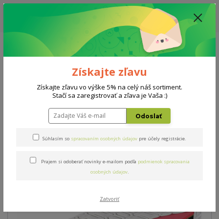
ZĽAVA: VŠETKY VYSTAVENÉ POSTELE ZA 400€ - CENA MATRACU A ROŠTU
PODĽA VÝBERU / DODACIA LEHOTA JE AKTUÁLNE 10-15 PRACOVNÝCH
DNÍ
0908 777 700
Po-So: 10-18 hod.
0
0 €
Získajte zľavu
Menu
Získajte zľavu vo výške 5% na celý náš sortiment.
Stačí sa zaregistrovať a zľava je Vaša :)
Úvod
Matrace
Premiér bio-ex T3 80x200cm
Odoslať
Premiér bio-ex T3 80x200cm
Súhlasím so
spracovaním osobných údajov
pre účely registrácie.
Prajem si odoberať novinky e-mailom podľa
podmienok spracovania
Novinka
osobných údajov
.
Zatvoriť