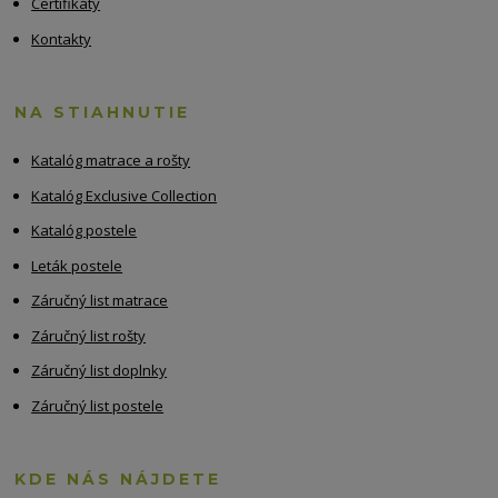
Certifikáty
Kontakty
NA STIAHNUTIE
Katalóg matrace a rošty
Katalóg Exclusive Collection
Katalóg postele
Leták postele
Záručný list matrace
Záručný list rošty
Záručný list doplnky
Záručný list postele
KDE NÁS NÁJDETE