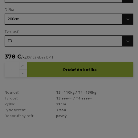
Dĺžka
Tvrdosť
378 €
/
ks
307,32 €
bez DPH
Pridať do košíka
Nosnosť:
T3 - 110kg / T4 - 130kg
Tvrdosť:
T3 ●●●○○ / T4 ●●●●○
Výška:
21cm
Fyziosystém:
7 zón
Doporučený rošt:
pevný