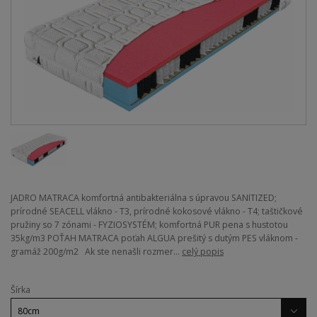
JADRO MATRACA komfortná antibakteriálna s úpravou SANITIZED;
prírodné SEACELL vlákno - T3, prírodné kokosové vlákno - T4; taštičkové
pružiny so 7 zónami - FYZIOSYSTÉM; komfortná PUR pena s hustotou
35kg/m3 POŤAH MATRACA poťah ALGUA prešitý s dutým PES vláknom -
gramáž 200g/m2 Ak ste nenašli rozmer...
celý popis
Šírka