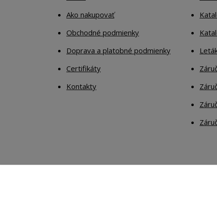
Ako nakupovať
Katal
Obchodné podmienky
Kata
Doprava a platobné podmienky
Letá
Certifikáty
Záruč
Kontakty
Záruč
Záruč
Záruč