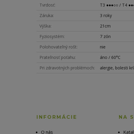
Tvrdosť
T3 ●●●○○ / T4 ●●
Záruka
3 roky
Výška
21cm
Fyziosystém
7 zón
Polohovateľný rošt
nie
Prateľnosť poťahu
áno / 60°C
Pri zdravotných problémoch
alergie, bolesti k
INFORMÁCIE
NA 
O nás
Kata