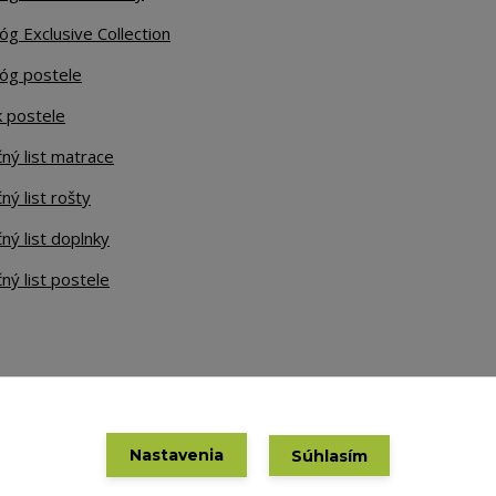
óg Exclusive Collection
lóg postele
k postele
ný list matrace
ný list rošty
ný list doplnky
ný list postele
Nastavenia
Súhlasím
Vytvorené na
Eshop-rychlo.sk