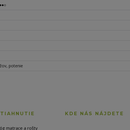
●●○
rížov, potenie
STIAHNUTIE
KDE NÁS NÁJDETE
lóg matrace a rošty