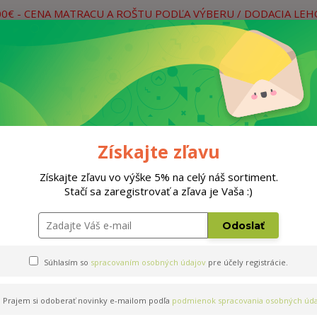
00€ - CENA MATRACU A ROŠTU PODĽA VÝBERU / DODACIA LE
práce
Neviete si rady? Zavolajte.
0
Hľada
Rošty
Doplnky
Postele
Materiá
Získajte zľavu
Získajte zľavu vo výške 5% na celý náš sortiment.
Stačí sa zaregistrovať a zľava je Vaša :)
140x200cm
Odoslať
Súhlasím so
spracovaním osobných údajov
pre účely registrácie.
Prajem si odoberať novinky e-mailom podľa
podmienok spracovania osobných úda