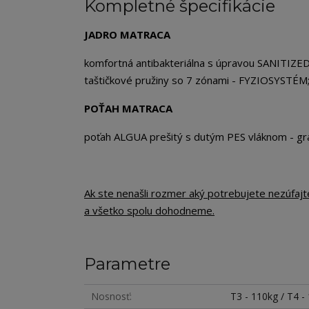
Kompletné špecifikácie
JADRO MATRACA
komfortná antibakteriálna s úpravou SANITIZED;
taštičkové pružiny so 7 zónami - FYZIOSYSTÉ
POŤAH MATRACA
poťah ALGUA prešitý s dutým PES vláknom - 
Ak ste nenašli rozmer aký potrebujete nezúfaj
a všetko spolu dohodneme.
Parametre
Nosnosť
T3 - 110kg / T4 -