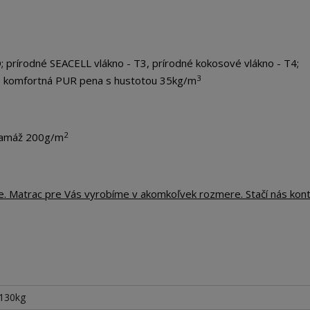
 prírodné SEACELL vlákno - T3, prírodné kokosové vlákno - T4;
3
M; komfortná PUR pena s hustotou 35kg/m
2
gramáž 200g/m
te. Matrac pre Vás vyrobíme v akomkoľvek rozmere. Stačí nás kon
 130kg