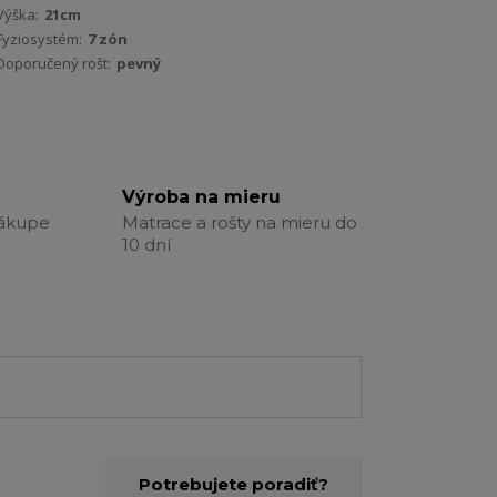
Výška:
21cm
Fyziosystém:
7 zón
Doporučený rošt:
pevný
Výroba na mieru
nákupe
Matrace a rošty na mieru do
10 dní
Potrebujete poradiť?