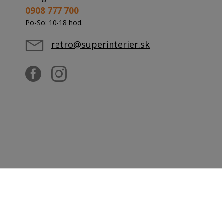
0908 777 700
Po-So: 10-18 hod.
retro@superinterier.sk