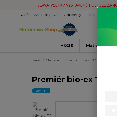
ZĽAVA: VŠETKY VYSTAVENÉ POSTELE ZA 4
O nás
Ako nakupovať
Dokumenty
Kontakty
Naše 
AKCIE
Matrace
Úvod
Matrace
Premiér bio-ex T3 140x200cm
Premiér bio-ex T3 
Novinka