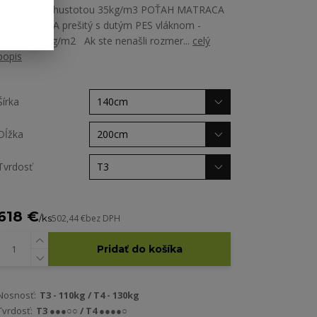
PUR pena s hustotou 35kg/m3 POŤAH MATRACA
poťah ALGUA prešitý s dutým PES vláknom -
gramáž 200g/m2 Ak ste nenašli rozmer...
celý
popis
Šírka
Dĺžka
Tvrdosť
618 €
/
ks
502,44 €
bez DPH
Pridať do košíka
Nosnosť:
T3 - 110kg / T4 - 130kg
Tvrdosť:
T3 ●●●○○ / T4 ●●●●○