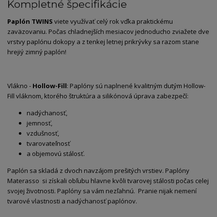
Kompletné špecifikácie
Paplón TWINS
viete využívať celý rok vďka praktickému
zaväzovaniu. Počas chladnejších mesiacov jednoducho zviažete dve
vrstvy paplónu dokopy a z tenkej letnej prikrývky sa razom stane
hrejiý zimný paplón!
Vlákno -
Hollow-Fill
: Paplóny sú naplnené kvalitným dutým Hollow-
Fill vláknom, ktorého štruktúra a silikónová úprava zabezpečí:
nadýchanosť,
jemnosť,
vzdušnosť,
tvarovateľnosť
a objemovú stálosť.
Paplón sa skladá z dvoch navzájom prešitých vrstiev. Paplóny
Materasso si získali obľubu hlavne kvôli tvarovej stálosti počas celej
svojej životnosti. Paplóny sa vám nezľahnú. Pranie nijak nemení
tvarové vlastnosti a nadýchanosť paplónov.