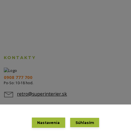
KONTAKTY
0908 777 700
Po-So: 10-18 hod.
retro@superinterier.sk
Nastavenia
Súhlasím