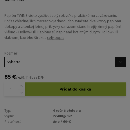
Paplón TWINS viete využívať celý rok vďka praktickému zaväzovaniu.
Počas chladnejších mesiacov jednoducho zviažete dve vrstvy paplónu
dokopy a z tenkej letnej prikrývky sa razom stane hrejiý zimný paplón!
Vlákno - Hollow-Fill: Paplóny sú naplnené kvalitným dutým Hollow-Fill
vláknom, ktorého štrukt...
celý popis
Rozmer
85 €
/
ks
69,11 €
bez DPH
Pridať do košíka
Typ:
4 ročné obdobia
Výplň:
2x400g/m2
Prateľnosť:
áno / 60°C