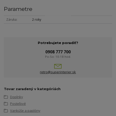
Parametre
Záruka
2 roky
Potrebujete poradiť?
0908 777 700
Po-So: 10-18 hod.
retro@superinterier.sk
Tovar zaradený v kategóriách
Doplnky
Posteľové
Vankúše a paplóny