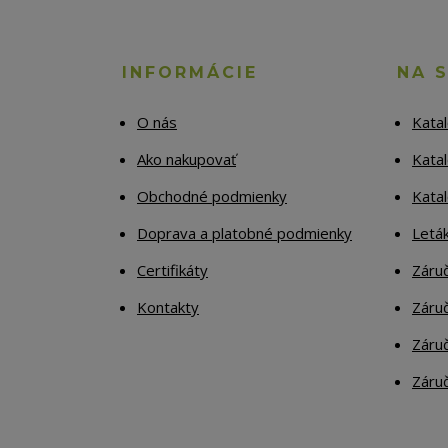
INFORMÁCIE
NA 
O nás
Kata
Ako nakupovať
Katal
Obchodné podmienky
Kata
Doprava a platobné podmienky
Letá
Certifikáty
Záruč
Kontakty
Záruč
Záruč
Záruč