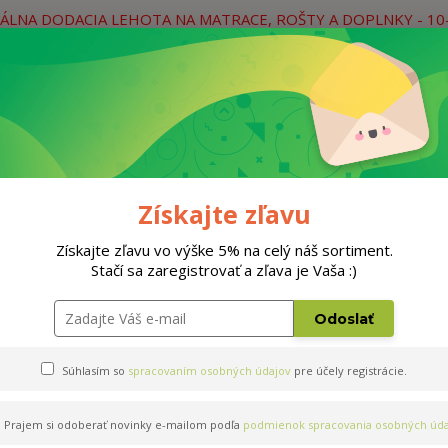
ÁLNA DODACIA LEHOTA NA MATRACE, ROŠTY A DOPLNKY - 10
práce
Neviete si rady? Zavolajte.
0
Hľada
Rošty
Doplnky
Postele
Materiá
Získajte zľavu
Získajte zľavu vo výške 5% na celý náš sortiment.
Stačí sa zaregistrovať a zľava je Vaša :)
s 200x140cm
Odoslať
Súhlasím so
spracovaním osobných údajov
pre účely registrácie.
Prajem si odoberať novinky e-mailom podľa
podmienok spracovania osobných úda