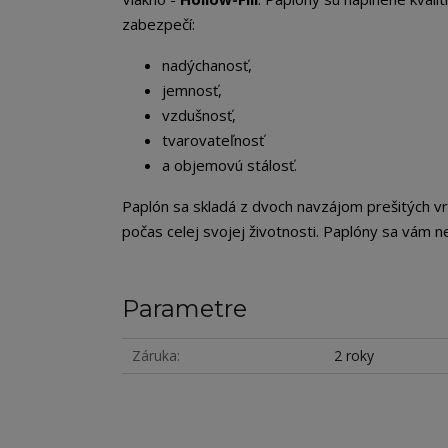
zabezpečí:
nadýchanosť,
jemnosť,
vzdušnosť,
tvarovateľnosť
a objemovú stálosť.
Paplón sa skladá z dvoch navzájom prešitých vrs
počas celej svojej životnosti. Paplóny sa vám n
Parametre
Záruka
2 roky