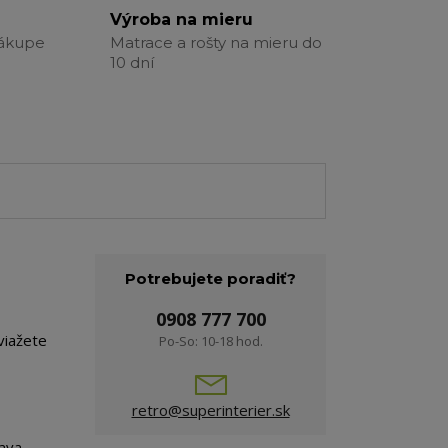
Výroba na mieru
nákupe
Matrace a rošty na mieru do
10 dní
Potrebujete poradiť?
0908 777 700
viažete
Po-So: 10-18 hod.
retro@superinterier.sk
rava