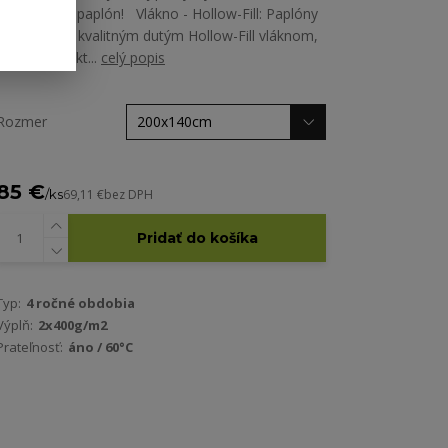
hrejiý zimný paplón! Vlákno - Hollow-Fill: Paplóny
sú naplnené kvalitným dutým Hollow-Fill vláknom,
ktorého štrukt...
celý popis
Rozmer
85 €
/
ks
69,11 €
bez DPH
Pridať do košíka
Typ:
4 ročné obdobia
Výplň:
2x400g/m2
Prateľnosť:
áno / 60°C