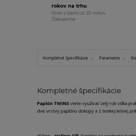
rokov na trhu
Sme s Vami už 25 rokov.
Ďakujeme.
Kompletné špecifikácie
Parametre
K
Kompletné špecifikácie
Paplón TWINS
viete využívať celý rok vďka pr
dve vrstvy paplónu dokopy a z tenkej letnej pri
Vlákno -
Hollow-Fill
: Paplóny sú naplnené kvali