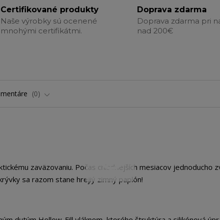
Certifikované produkty
Doprava zdarma
Naše výrobky sú ocenené
Doprava zdarma pri 
mnohými certifikátmi.
nad 200€
omentáre
0
aktickému zaväzovaniu. Počas chladnejších mesiacov jednoducho z
krývky sa razom stane hrejiý zimný paplón!
tným dutým Hollow-Fill vláknom, ktorého štruktúra a silikónová úp