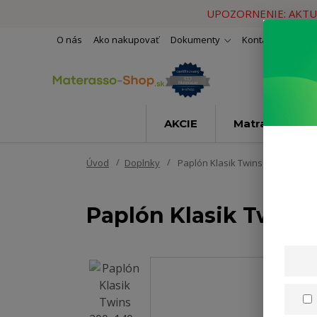
UPOZORNENIE: AKTU
O nás
Ako nakupovať
Dokumenty
Kontakty
Naše 
AKCIE
Matrace
Úvod
Doplnky
Paplón Klasik Twins 200x140cm
Paplón Klasik Twin