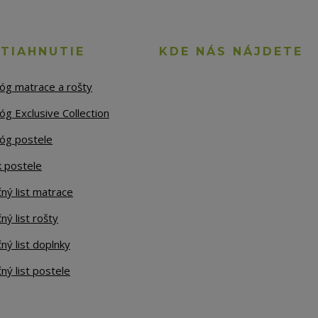
STIAHNUTIE
KDE NÁS NÁJDETE
lóg matrace a rošty
óg Exclusive Collection
lóg postele
k postele
ný list matrace
ný list rošty
ný list doplnky
ný list postele