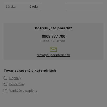
Záruka
2 roky
Potrebujete poradiť?
0908 777 700
Po-So: 10-18 hod.
retro@superinterier.sk
Tovar zaradený v kategóriách
Doplnky
Posteľové
Vankúše a paplóny