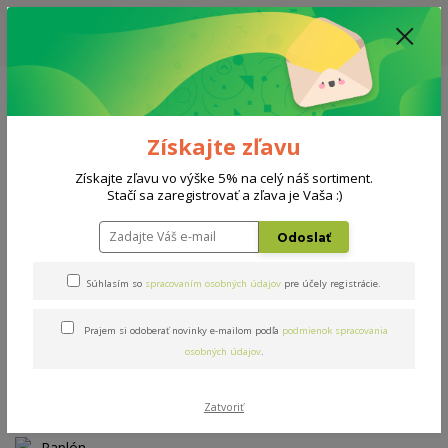
ZĽAVA: VŠETKY VYSTAVENÉ POSTELE ZA 400€ - CENA MATRACU A ROŠTU
PODĽA VÝBERU / DODACIA LEHOTA JE AKTUÁLNE 10-15 PRACOVNÝCH
DNÍ
0908 777 700
Po-So: 10-18 hod.
0
0 €
Získajte zľavu
Menu
Získajte zľavu vo výške 5% na celý náš sortiment.
Stačí sa zaregistrovať a zľava je Vaša :)
Úvod
Doplnky
Paplón Klasik 200x140cm
Odoslať
Paplón Klasik 200x140cm
Súhlasím so
spracovaním osobných údajov
pre účely registrácie.
Prajem si odoberať novinky e-mailom podľa
podmienok spracovania
TOP produkt
osobných údajov
.
Zatvoriť