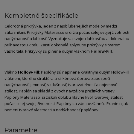
Kompletné špecifikácie
Celoročná prikrývka, jeden z najobľúbenejších modelov medzi
zákazníkmi. Prikrývky Materasso si držia počas celej svojej životnosti
nadýchanosť a ľahkosť. Vyznačuje sa svojou ľahkosťou a dokonalou
priľnavosťou k telu. Zaistí dokonalé splynutie prikrývky s tvarom
vášho tela. Prikrývky sú plnené dutým vláknom
Hollow-Fill
.
Vlákno
Hollow-Fill
: Paplóny sú naplnené kvalitným dutým Hollow-Fill
vláknom, ktorého štruktúra a silikónová úprava zabezpečí
nadýchanosť, jemnosť, vzdušnosť, tvarovateľnosť a objemovú
stálosť. Paplón sa skladá z dvoch navzájom prešitých vrstiev.
Paplóny Materasso si získali obľubu hlavne kvôli tvarovej stálosti
počas celej svojej životnosti. Paplóny sa vám nezľahnú. Pranie nijak
nemení tvarové vlastnosti a nadýchanosť paplónov.
Parametre