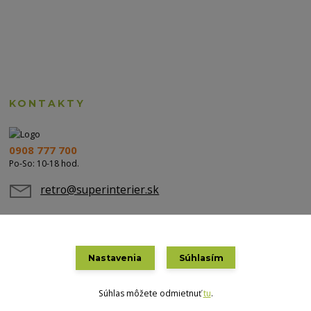
KONTAKTY
0908 777 700
Po-So: 10-18 hod.
retro@superinterier.sk
Nastavenia
Súhlasím
Súhlas môžete odmietnuť
tu
.
Vytvorené na
Eshop-rychlo.sk