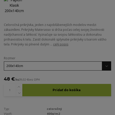
Celoročná prikrývka, jeden z najobľúbenejších modelov medzi
zákazníkmi. Prikrývky Materasso si držia počas celej svojej životnosti
nadýchanosť a ľahkosť. Vyznačuje sa svojou ľahkosťou a dokonalou
priľnavosťou k telu. Zaistí dokonalé splynutie prikrývky s tvarom vášho
tela. Prikrývky sú plnené dutým ...
celý popis
Rozmer
48 €
/
ks
39,02 €
bez DPH
Pridať do košíka
Typ:
celoročný
Výplň:
400g/m2