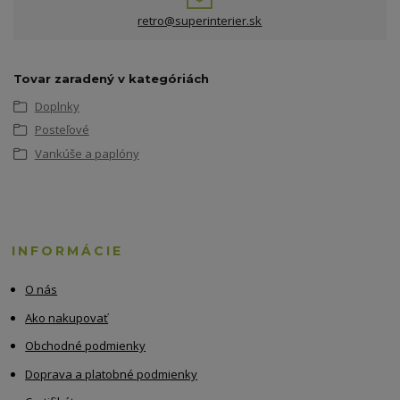
retro@superinterier.sk
Tovar zaradený v kategóriách
Doplnky
Posteľové
Vankúše a paplóny
INFORMÁCIE
O nás
Ako nakupovať
Obchodné podmienky
Doprava a platobné podmienky