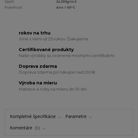
Výplň:
2x200g/m2
Prateľnosť:
áno / 60°C
rokov na trhu
Sme s Vami už 25 rokov. Ďakujeme.
Certifikované produkty
Naše výrobky sú ocenené mnohými certifikátmi.
Doprava zdarma
Doprava zdarma pri nákupe nad 200€
Výroba na mieru
Matrace a rošty na mieru do 10 dní
Kompletné špecifikácie
Parametre
Komentáre
0