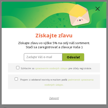
ZĽAVA: VŠETKY VYSTAVENÉ POSTELE ZA 400€ - CENA MATRACU A ROŠTU
PODĽA VÝBERU / DODACIA LEHOTA JE AKTUÁLNE 10-15 PRACOVNÝCH
DNÍ
0908 777 700
Po-So: 10-18 hod.
0
0 €
Získajte zľavu
Menu
Získajte zľavu vo výške 5% na celý náš sortiment.
Stačí sa zaregistrovať a zľava je Vaša :)
Úvod
Doplnky
Paplón Aloe Vera Duo 200x140cm
Odoslať
Paplón Aloe Vera Duo
Súhlasím so
spracovaním osobných údajov
pre účely registrácie.
200x140cm
Prajem si odoberať novinky e-mailom podľa
podmienok spracovania
osobných údajov
.
Zatvoriť