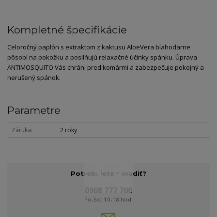
Kompletné špecifikácie
Celoročný paplón s extraktom z kaktusu AloeVera blahodarne
pôsobí na pokožku a posilňujú relaxačné účinky spánku. Úprava
ANTIMOSQUITO Vás chráni pred komármi a zabezpečuje pokojný a
nerušený spánok.
Parametre
Záruka
2 roky
Potrebujete poradiť?
0908 777 700
Po-So: 10-18 hod.