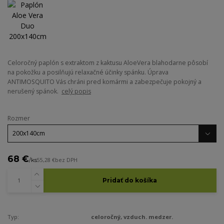
Celoročný paplón s extraktom z kaktusu AloeVera blahodarne pôsobí
na pokožku a posilňujú relaxačné účinky spánku. Úprava
ANTIMOSQUITO Vás chráni pred komármi a zabezpečuje pokojný a
nerušený spánok.
celý popis
Rozmer
68 €
/
ks
55,28 €
bez DPH
Pridať do košíka
Typ:
celoročný, vzduch. medzer.