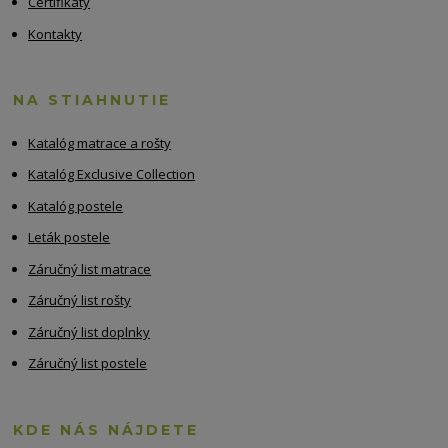
Certifikáty
Kontakty
NA STIAHNUTIE
Katalóg matrace a rošty
Katalóg Exclusive Collection
Katalóg postele
Leták postele
Záručný list matrace
Záručný list rošty
Záručný list doplnky
Záručný list postele
KDE NÁS NÁJDETE