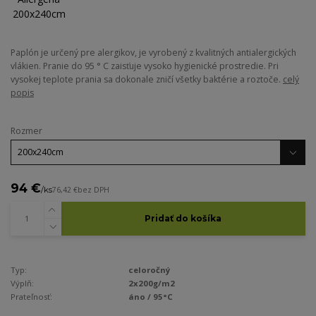
Paplón je určený pre alergikov, je vyrobený z kvalitných antialergických
vlákien. Pranie do 95 ° C zaisťuje vysoko hygienické prostredie. Pri
vysokej teplote prania sa dokonale zničí všetky baktérie a roztoče.
celý
popis
Rozmer
94 €
/
ks
76,42 €
bez DPH
Pridať do košíka
Typ:
celoročný
Výplň:
2x200g/m2
Prateľnosť:
áno / 95°C