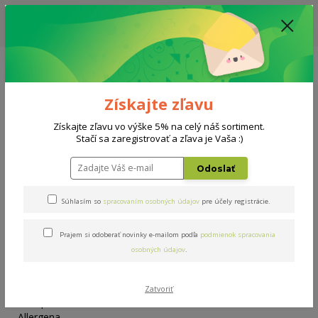
ZĽAVA: VŠETKY VYSTAVENÉ POSTELE ZA 400€ - CENA MATRACU A ROŠTU
PODĽA VÝBERU / DODACIA LEHOTA JE AKTUÁLNE 10-15 PRACOVNÝCH
DNÍ
0908 777 700
Po-So: 10-18 hod.
0
0 €
Získajte zľavu
Menu
Získajte zľavu vo výške 5% na celý náš sortiment.
Stačí sa zaregistrovať a zľava je Vaša :)
Úvod
Doplnky
Paplón Allergena 200x240cm
Odoslať
Paplón Allergena 200x240cm
Súhlasím so
spracovaním osobných údajov
pre účely registrácie.
Prajem si odoberať novinky e-mailom podľa
podmienok spracovania
osobných údajov
.
Zatvoriť