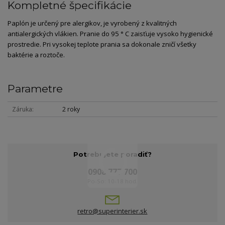
Kompletné špecifikácie
Paplón je určený pre alergikov, je vyrobený z kvalitných
antialergických vlákien. Pranie do 95 ° C zaisťuje vysoko hygienické
prostredie. Pri vysokej teplote prania sa dokonale zničí všetky
baktérie a roztoče.
Parametre
Záruka
2 roky
Potrebujete poradiť?
0908 777 700
Po-So: 10-18 hod.
retro@superinterier.sk