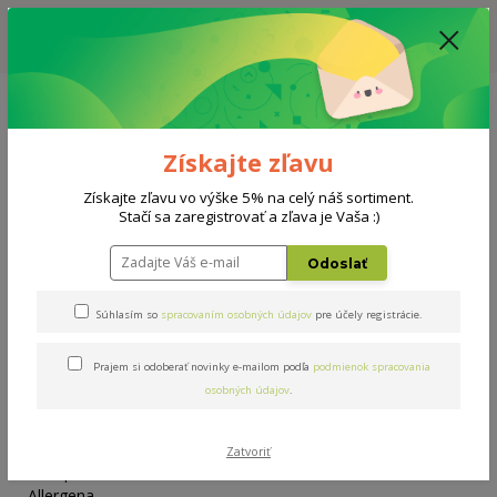
ZĽAVA: VŠETKY VYSTAVENÉ POSTELE ZA 400€ - CENA MATRACU A ROŠTU
PODĽA VÝBERU / DODACIA LEHOTA JE AKTUÁLNE 10-15 PRACOVNÝCH
DNÍ
0908 777 700
Po-So: 10-18 hod.
0
0 €
Získajte zľavu
Menu
Získajte zľavu vo výške 5% na celý náš sortiment.
Stačí sa zaregistrovať a zľava je Vaša :)
Úvod
Doplnky
Paplón Allergena 200x140cm
Odoslať
Paplón Allergena 200x140cm
Súhlasím so
spracovaním osobných údajov
pre účely registrácie.
Prajem si odoberať novinky e-mailom podľa
podmienok spracovania
osobných údajov
.
Zatvoriť