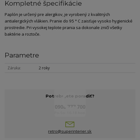
Kompletné špecifikácie
Paplón je určený pre alergikov, je vyrobený z kvalitných
antialergických vlákien. Pranie do 95 ° C zaisťuje vysoko hygienické
prostredie. Pri vysokej teplote prania sa dokonale zničí všetky
baktérie a roztoče.
Parametre
Záruka
2 roky
Potrebujete poradiť?
0908 777 700
Po-So: 10-18 hod.
retro@superinterier.sk