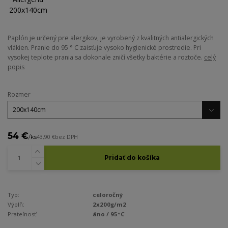
Paplón je určený pre alergikov, je vyrobený z kvalitných antialergických
vlákien. Pranie do 95 ° C zaisťuje vysoko hygienické prostredie. Pri
vysokej teplote prania sa dokonale zničí všetky baktérie a roztoče.
celý
popis
Rozmer
54 €
/
ks
43,90 €
bez DPH
Pridať do košíka
Typ:
celoročný
Výplň:
2x200g/m2
Prateľnosť:
áno / 95°C