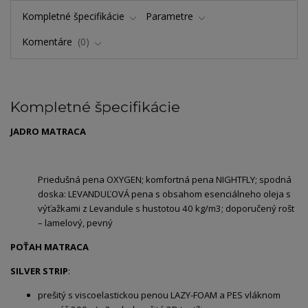
Kompletné špecifikácie
Parametre
Komentáre
0
Kompletné špecifikácie
JADRO MATRACA
Priedušná pena OXYGEN; komfortná pena NIGHTFLY; spodná
doska: LEVANDUĽOVÁ pena s obsahom esenciálneho oleja s
výťažkami z Levandule s hustotou 40 kg/m3; doporučený rošt
– lamelový, pevný
POŤAH MATRACA
SILVER STRIP
:
prešitý s viscoelastickou penou LAZY-FOAM a PES vláknom