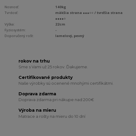
Nosnosť:
140kg
Tvrdosť:
mäkšia strana ●●●○○ / tvrdšia strana
●●●●○
Výška:
22cm
Fyziosystém:
-
Doporučený rošt:
lamelový, pevný
rokov na trhu
Sme s Vami už 25 rokov. Ďakujeme.
Certifikované produkty
Naše výrobky sú ocenené mnohými certifikátmi.
Doprava zdarma
Doprava zdarma pri nákupe nad 200€
Výroba na mieru
Matrace a rošty na mieru do 10 dní