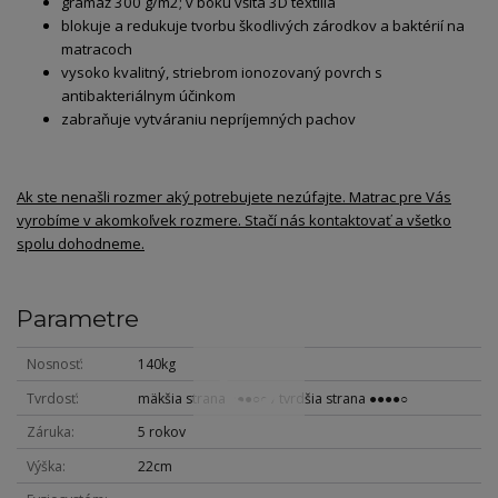
gramáž 300 g/m2; v boku všitá 3D textília
blokuje a redukuje tvorbu škodlivých zárodkov a baktérií na
matracoch
vysoko kvalitný, striebrom ionozovaný povrch s
antibakteriálnym účinkom
zabraňuje vytváraniu nepríjemných pachov
Ak ste nenašli rozmer aký potrebujete nezúfajte. Matrac pre Vás
vyrobíme v akomkoľvek rozmere. Stačí nás kontaktovať a všetko
spolu dohodneme.
Parametre
Nosnosť
140kg
Tvrdosť
mäkšia strana ●●●○○ / tvrdšia strana ●●●●○
Záruka
5 rokov
Výška
22cm