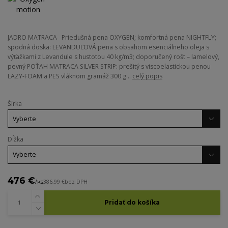
JADRO MATRACA Priedušná pena OXYGEN; komfortná pena NIGHTFLY;
spodná doska: LEVANDUĽOVÁ pena s obsahom esenciálneho oleja s
výťažkami z Levandule s hustotou 40 kg/m3; doporučený rošt – lamelový,
pevný POŤAH MATRACA SILVER STRIP: prešitý s viscoelastickou penou
LAZY-FOAM a PES vláknom gramáž 300 g...
celý popis
Šírka
Dĺžka
476 €
/
ks
386,99 €
bez DPH
Pridať do košíka