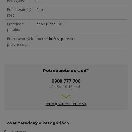
Fyziosystém
-
Polohovateľný
áno
rošt
Prateľnosť
áno / ručne 30°C
poťahu
Pri zdravotných
bolesti krížov, potenie
problémoch
Potrebujete poradiť?
0908 777 700
Po-So: 10-18 hod.
retro@superinterier.sk
Tovar zaradený v kategóriách