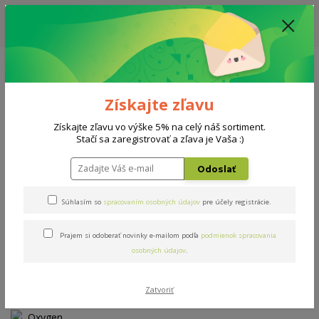
ZĽAVA: VŠETKY VYSTAVENÉ POSTELE ZA 400€ - CENA MATRACU A ROŠTU
PODĽA VÝBERU / DODACIA LEHOTA JE AKTUÁLNE 10-15 PRACOVNÝCH
DNÍ
0908 777 700
Po-So: 10-18 hod.
0
0 €
Získajte zľavu
Menu
Získajte zľavu vo výške 5% na celý náš sortiment.
Stačí sa zaregistrovať a zľava je Vaša :)
Úvod
Matrace
Oxygen motion
Odoslať
Oxygen motion
Súhlasím so
spracovaním osobných údajov
pre účely registrácie.
Novinka
Doprava ZADARMO
Prajem si odoberať novinky e-mailom podľa
podmienok spracovania
osobných údajov
.
Zatvoriť