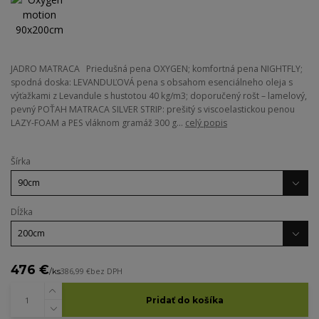
JADRO MATRACA Priedušná pena OXYGEN; komfortná pena NIGHTFLY;
spodná doska: LEVANDUĽOVÁ pena s obsahom esenciálneho oleja s
výťažkami z Levandule s hustotou 40 kg/m3; doporučený rošt – lamelový,
pevný POŤAH MATRACA SILVER STRIP: prešitý s viscoelastickou penou
LAZY-FOAM a PES vláknom gramáž 300 g...
celý popis
Šírka
Dĺžka
476 €
/
ks
386,99 €
bez DPH
Pridať do košíka