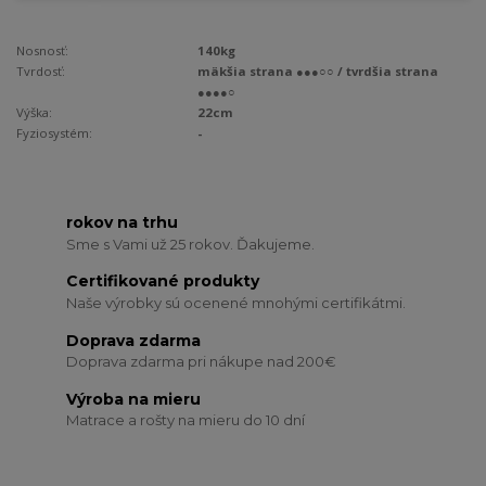
Nosnosť:
140kg
Tvrdosť:
mäkšia strana ●●●○○ / tvrdšia strana
●●●●○
Výška:
22cm
Fyziosystém:
-
rokov na trhu
Sme s Vami už 25 rokov. Ďakujeme.
Certifikované produkty
Naše výrobky sú ocenené mnohými certifikátmi.
Doprava zdarma
Doprava zdarma pri nákupe nad 200€
Výroba na mieru
Matrace a rošty na mieru do 10 dní