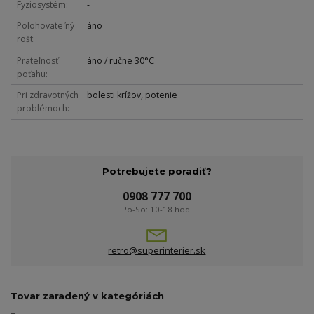
Fyziosystém
-
Polohovateľný
áno
rošt
Prateľnosť
áno / ručne 30°C
poťahu
Pri zdravotných
bolesti krížov, potenie
problémoch
Potrebujete poradiť?
0908 777 700
Po-So: 10-18 hod.
retro@superinterier.sk
Tovar zaradený v kategóriách