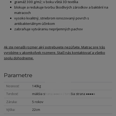
gramáž 300 g/m2; v boku všitá 3D textília
blokuje a redukuje tvorbu škodlivých zárodkov a baktérií na
matracoch
vysoko kvalitný, striebrom ionozovaný povrch s
antibakteriálnym účinkom
zabraňuje vytváraniu nepríjemných pachov
Ak ste nenašli rozmer aký potrebujete nezúfajte. Matrac pre Vás
vyrobíme v akomkoľvek rozmere. Stačí nás kontaktovať a všetko
spolu dohodneme.
Parametre
Nosnosť
140kg
Tvrdosť
mäkšia strana ●●●○○ / tvrdšia strana ●●●●○
Záruka
5 rokov
Výška
22cm