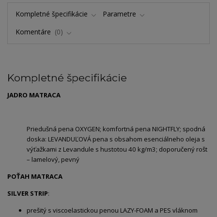
Kompletné špecifikácie
Parametre
Komentáre
0
Kompletné špecifikácie
JADRO MATRACA
Priedušná pena OXYGEN; komfortná pena NIGHTFLY; spodná
doska: LEVANDUĽOVÁ pena s obsahom esenciálneho oleja s
výťažkami z Levandule s hustotou 40 kg/m3; doporučený rošt
– lamelový, pevný
POŤAH MATRACA
SILVER STRIP
:
prešitý s viscoelastickou penou LAZY-FOAM a PES vláknom