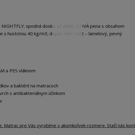
a NIGHTFLY; spodná doska: LEVANDUĽOVÁ pena s obsahom
le s hustotou 40 kg/m3; doporučený rošt – lamelový, pevný
OAM a PES vláknom
dkov a baktérií na matracoch
vrch s antibakteriálnym účinkom
v
te. Matrac pre Vás vyrobíme v akomkoľvek rozmere. Stačí nás kon