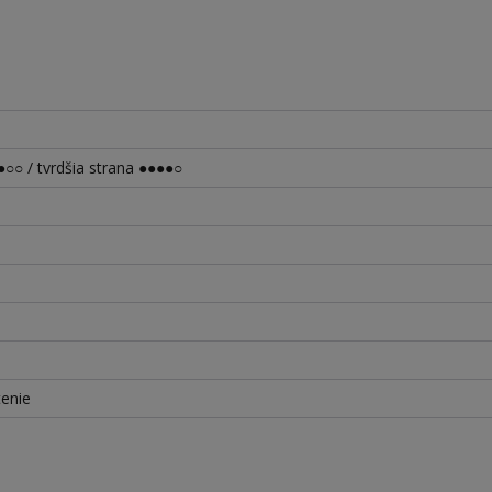
○○ / tvrdšia strana ●●●●○
tenie