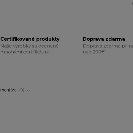
Certifikované produkty
Doprava zdarma
Naše výrobky sú ocenené
Doprava zdarma pri 
mnohými certifikátmi.
nad 200€
omentáre
0