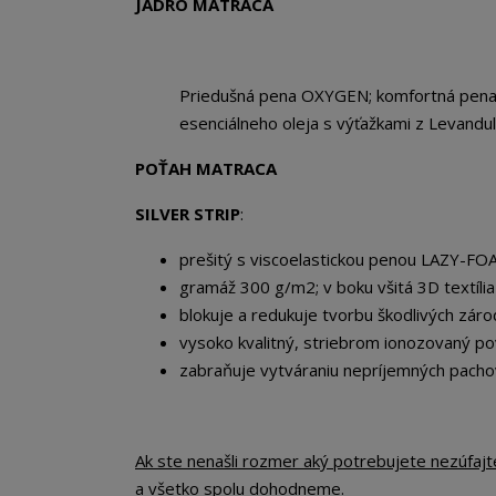
JADRO MATRACA
Priedušná pena OXYGEN; komfortná pen
esenciálneho oleja s výťažkami z Levandu
POŤAH MATRACA
SILVER STRIP
:
prešitý s viscoelastickou penou LAZY-F
gramáž 300 g/m2; v boku všitá 3D textília
blokuje a redukuje tvorbu škodlivých záro
vysoko kvalitný, striebrom ionozovaný po
zabraňuje vytváraniu nepríjemných pacho
Ak ste nenašli rozmer aký potrebujete nezúfaj
a všetko spolu dohodneme.