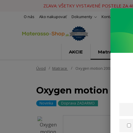
ZĽAVA: VŠETKY VYSTAVENÉ POSTELE ZA 
O nás
Ako nakupovať
Dokumenty
Kontakty
Naše 
AKCIE
Matrace
Úvod
Matrace
Oxygen motion 200x200cm
Oxygen motion 200
Novinka
Doprava ZADARMO