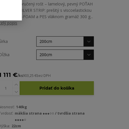
kg/m3; doporučený rošt – lamelový, pevný POŤAH
MATRACA SILVER STRIP: prešitý s viscoelastickou
penou LAZY-FOAM a PES vláknom gramáž 300 g...
celý popis
Šírka
Dĺžka
1 111 €
/
ks
903,25 €
bez DPH
Pridať do košíka
Nosnosť:
140kg
Tvrdosť:
mäkšia strana ●●●○○ / tvrdšia strana
●●●●○
Výška:
22cm