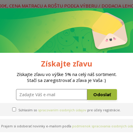
400€, CENA MATRACU A ROŠTU PODĽA VÝBERU / DODACIA LEH
práce
Neviete si rady? Zavolajte.
0
Hľada
Rošty
Doplnky
Postele
Materiá
Získajte zľavu
Získajte zľavu vo výške 5% na celý náš sortiment.
Stačí sa zaregistrovať a zľava je Vaša :)
x200cm
Odoslať
Súhlasím so
spracovaním osobných údajov
pre účely registrácie.
Prajem si odoberať novinky e-mailom podľa
podmienok spracovania osobných úda