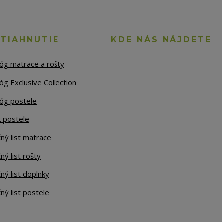
STIAHNUTIE
KDE NÁS NÁJDETE
lóg matrace a rošty
óg Exclusive Collection
lóg postele
k postele
ný list matrace
ný list rošty
ný list doplnky
ný list postele