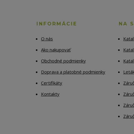
INFORMÁCIE
NA 
O nás
Kata
Ako nakupovať
Katal
Obchodné podmienky
Kata
Doprava a platobné podmienky
Letá
Certifikáty
Záruč
Kontakty
Záruč
Záruč
Záruč