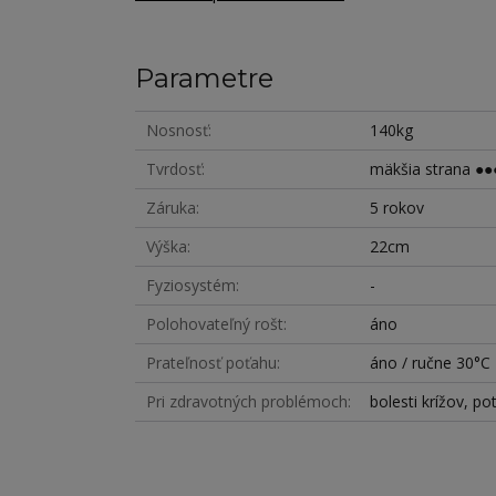
Parametre
Nosnosť
140kg
Tvrdosť
mäkšia strana ●●●
Záruka
5 rokov
Výška
22cm
Fyziosystém
-
Polohovateľný rošt
áno
Prateľnosť poťahu
áno / ručne 30°C
Pri zdravotných problémoch
bolesti krížov, po