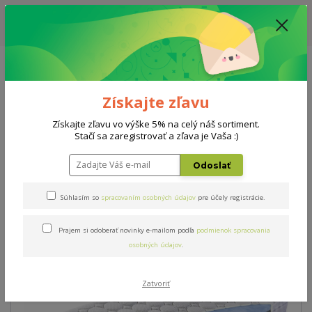
ZĽAVA: VŠETKY VYSTAVENÉ POSTELE ZA 400€ - CENA MATRACU A ROŠTU
PODĽA VÝBERU / DODACIA LEHOTA JE AKTUÁLNE 10-15 PRACOVNÝCH
DNÍ
0908 777 700
Po-So: 10-18 hod.
0
0 €
Získajte zľavu
Menu
Získajte zľavu vo výške 5% na celý náš sortiment.
Stačí sa zaregistrovať a zľava je Vaša :)
Úvod
Matrace
Oxygen motion 140x200cm
Odoslať
Oxygen motion 140x200cm
Súhlasím so
spracovaním osobných údajov
pre účely registrácie.
Prajem si odoberať novinky e-mailom podľa
podmienok spracovania
Novinka
Doprava ZADARMO
osobných údajov
.
Zatvoriť