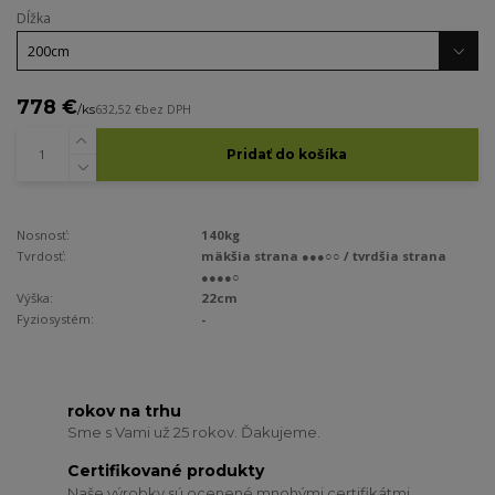
Dĺžka
778 €
/
ks
632,52 €
bez DPH
Pridať do košíka
Nosnosť:
140kg
Tvrdosť:
mäkšia strana ●●●○○ / tvrdšia strana
●●●●○
Výška:
22cm
Fyziosystém:
-
rokov na trhu
Sme s Vami už 25 rokov. Ďakujeme.
Certifikované produkty
Naše výrobky sú ocenené mnohými certifikátmi.