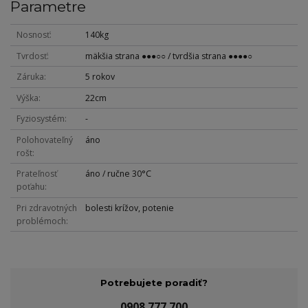
Parametre
Nosnosť
140kg
Tvrdosť
mäkšia strana ●●●○○ / tvrdšia strana ●●●●○
Záruka
5 rokov
Výška
22cm
Fyziosystém
-
Polohovateľný
áno
rošt
Prateľnosť
áno / ručne 30°C
poťahu
Pri zdravotných
bolesti krížov, potenie
problémoch
Potrebujete poradiť?
0908 777 700