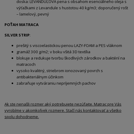
doska: LEVANDUĽOVÁ pena s obsahom esenciálneho oleja s
výťažkami z Levandule s hustotou 40 kg/m3; doporučený rošt
– lamelový, pevný
POŤAH MATRACA
SILVER STRIP
:
prešitý s viscoelastickou penou LAZY-FOAM a PES vláknom
gramáž 300 g/m2; v boku všitá 3D textília
blokuje a redukuje tvorbu škodlivých zárodkov a baktérií na
matracoch
vysoko kvalitný, striebrom ionozovaný povrch s
antibakteriálnym účinkom
zabraňuje vytváraniu nepríjemných pachov
Ak ste nenašli rozmer aký potrebujete nezúfajte. Matrac pre Vás
vyrobíme v akomkoľvek rozmere. Stačí nás kontaktovať a všetko
spolu dohodneme.