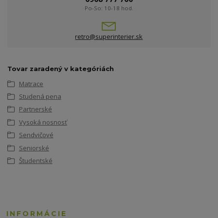
Po-So: 10-18 hod.
retro@superinterier.sk
Tovar zaradený v kategóriách
Matrace
Studená pena
Partnerské
Vysoká nosnosť
Sendvičové
Seniorské
Študentské
INFORMÁCIE