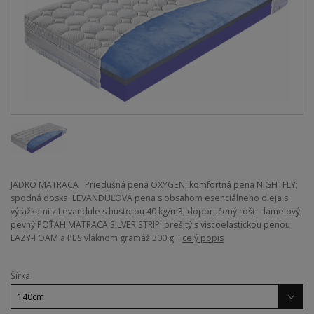
JADRO MATRACA Priedušná pena OXYGEN; komfortná pena NIGHTFLY;
spodná doska: LEVANDUĽOVÁ pena s obsahom esenciálneho oleja s
výťažkami z Levandule s hustotou 40 kg/m3; doporučený rošt – lamelový,
pevný POŤAH MATRACA SILVER STRIP: prešitý s viscoelastickou penou
LAZY-FOAM a PES vláknom gramáž 300 g...
celý popis
Šírka