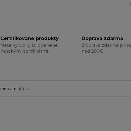
Certifikované produkty
Doprava zdarma
Naše výrobky sú ocenené
Doprava zdarma pri 
mnohými certifikátmi.
nad 200€
omentáre
0