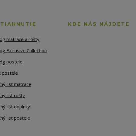
STIAHNUTIE
KDE NÁS NÁJDETE
lóg matrace a rošty
óg Exclusive Collection
lóg postele
k postele
ný list matrace
ný list rošty
ný list doplnky
ný list postele