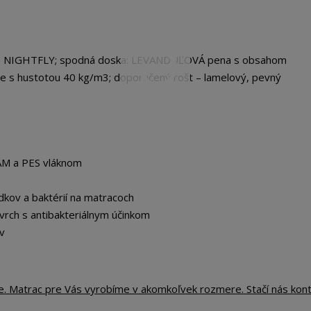
a NIGHTFLY; spodná doska: LEVANDUĽOVÁ pena s obsahom
le s hustotou 40 kg/m3; doporučený rošt – lamelový, pevný
OAM a PES vláknom
dkov a baktérií na matracoch
vrch s antibakteriálnym účinkom
v
te. Matrac pre Vás vyrobíme v akomkoľvek rozmere. Stačí nás kon