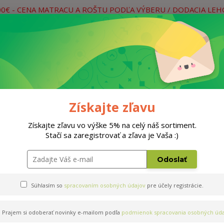
00€ - CENA MATRACU A ROŠTU PODĽA VÝBERU / DODACIA LE
práce
Neviete si rady? Zavolajte.
0
Hľada
Rošty
Doplnky
Postele
Materiá
Získajte zľavu
Získajte zľavu vo výške 5% na celý náš sortiment.
Stačí sa zaregistrovať a zľava je Vaša :)
x200cm
Odoslať
Súhlasím so
spracovaním osobných údajov
pre účely registrácie.
Prajem si odoberať novinky e-mailom podľa
podmienok spracovania osobných úda