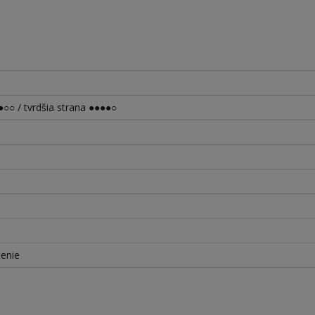
○○ / tvrdšia strana ●●●●○
tenie