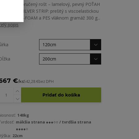
kg/m3; doporučený rošt – lamelový, pevný POŤAH
MATRACA SILVER STRIP: prešitý s viscoelastickou
penou LAZY-FOAM a PES vláknom gramáž 300 g...
celý popis
Šírka
Dĺžka
667 €
/
ks
542,28 €
bez DPH
Pridať do košíka
Nosnosť:
140kg
Tvrdosť:
mäkšia strana ●●●○○ / tvrdšia strana
●●●●○
Výška:
22cm