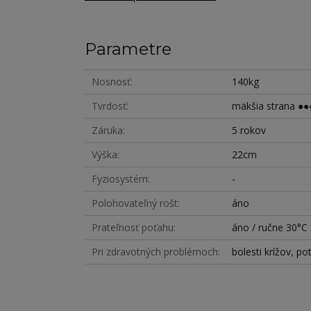
Parametre
Nosnosť
140kg
Tvrdosť
mäkšia strana ●●●
Záruka
5 rokov
Výška
22cm
Fyziosystém
-
Polohovateľný rošt
áno
Prateľnosť poťahu
áno / ručne 30°C
Pri zdravotných problémoch
bolesti krížov, po