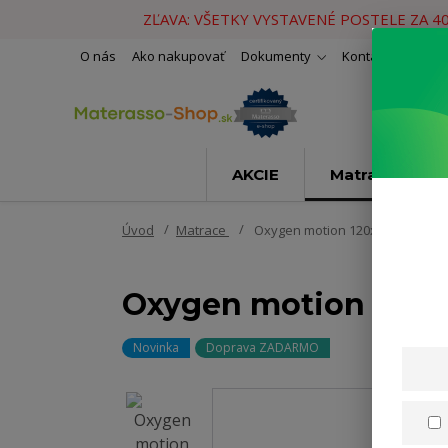
ZĽAVA: VŠETKY VYSTAVENÉ POSTELE ZA 4
O nás
Ako nakupovať
Dokumenty
Kontakty
Naše 
AKCIE
Matrace
Úvod
Matrace
Oxygen motion 120x200cm
Oxygen motion 120
Novinka
Doprava ZADARMO