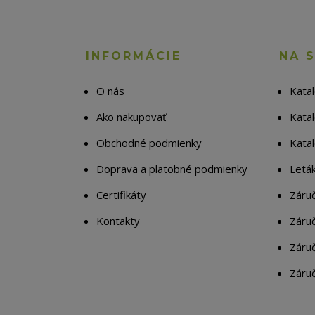
INFORMÁCIE
NA 
O nás
Kata
Ako nakupovať
Katal
Obchodné podmienky
Kata
Doprava a platobné podmienky
Letá
Certifikáty
Záruč
Kontakty
Záruč
Záruč
Záruč