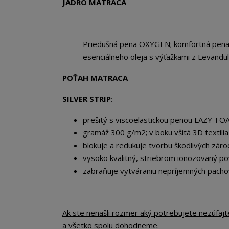
JADRO MATRACA
Priedušná pena OXYGEN; komfortná pen
esenciálneho oleja s výťažkami z Levandu
POŤAH MATRACA
SILVER STRIP
:
prešitý s viscoelastickou penou LAZY-F
gramáž 300 g/m2; v boku všitá 3D textília
blokuje a redukuje tvorbu škodlivých záro
vysoko kvalitný, striebrom ionozovaný po
zabraňuje vytváraniu nepríjemných pacho
Ak ste nenašli rozmer aký potrebujete nezúfaj
a všetko spolu dohodneme.