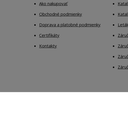
Ako nakupovať
Katal
Obchodné podmienky
Kata
Doprava a platobné podmienky
Letá
Certifikáty
Záruč
Kontakty
Záruč
Záruč
Záruč