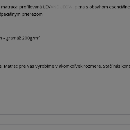
o matraca: profilovaná LEVANDUĽOVÁ pena s obsahom esenciálne
špeciálnym prierezom
2
m - gramáž 200g/m
te. Matrac pre Vás vyrobíme v akomkoľvek rozmere. Stačí nás kon