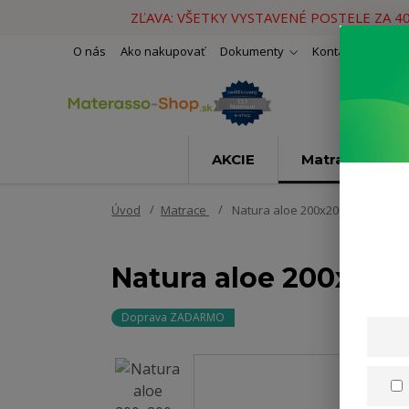
ZĽAVA: VŠETKY VYSTAVENÉ POSTELE ZA 4
O nás
Ako nakupovať
Dokumenty
Kontakty
Naše 
AKCIE
Matrace
Úvod
Matrace
Natura aloe 200x200cm
Natura aloe 200x20
Doprava ZADARMO