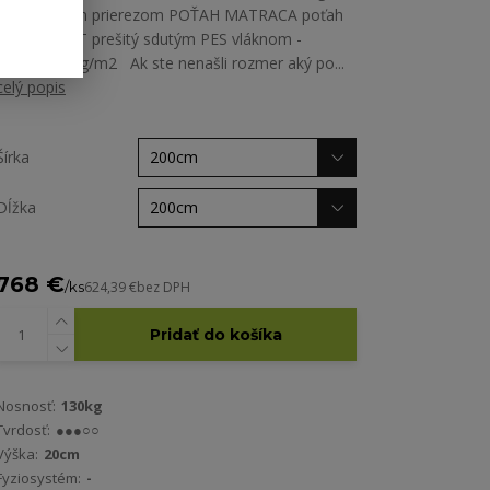
a špeciálnym prierezom POŤAH MATRACA poťah
GREENFIRST prešitý sdutým PES vláknom -
gramáž 200g/m2 Ak ste nenašli rozmer aký po...
celý popis
Šírka
Dĺžka
768 €
/
ks
624,39 €
bez DPH
Pridať do košíka
Nosnosť:
130kg
Tvrdosť:
●●●○○
Výška:
20cm
Fyziosystém:
-