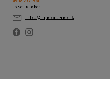
0908 777 700
Po-So: 10-18 hod.
retro@superinterier.sk