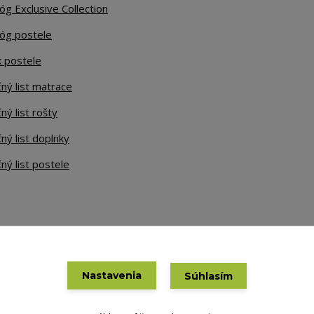
óg Exclusive Collection
lóg postele
k postele
ný list matrace
ný list rošty
ný list doplnky
ný list postele
Nastavenia
Súhlasím
Vytvorené na
Eshop-rychlo.sk