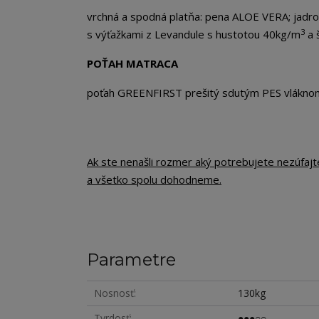
vrchná a spodná platňa: pena ALOE VERA; jadr
3
s výťažkami z Levandule s hustotou 40kg/m
a 
POŤAH MATRACA
poťah GREENFIRST prešitý sdutým PES vlákno
Ak ste nenašli rozmer aký potrebujete nezúfaj
a všetko spolu dohodneme.
Parametre
Nosnosť
130kg
Tvrdosť
●●●○○