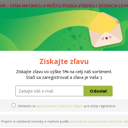
00€ - CENA MATRACU A ROŠTU PODĽA VÝBERU / DODACIA LE
práce
Neviete si rady? Zavolajte.
0
Hľada
Rošty
Doplnky
Postele
Materiá
Získajte zľavu
Získajte zľavu vo výške 5% na celý náš sortiment.
Stačí sa zaregistrovať a zľava je Vaša :)
0cm
Odoslať
Súhlasím so
spracovaním osobných údajov
pre účely registrácie.
Prajem si odoberať novinky e-mailom podľa
podmienok spracovania osobných úda