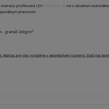
o matraca: profilovaná LEVANDUĽOVÁ pena s obsahom esenciálne
špeciálnym prierezom
2
m - gramáž 200g/m
te. Matrac pre Vás vyrobíme v akomkoľvek rozmere. Stačí nás kon