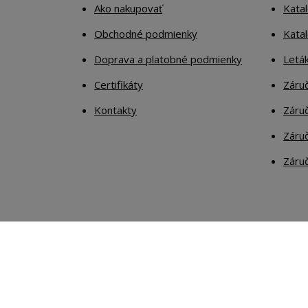
Ako nakupovať
Katal
Obchodné podmienky
Kata
Doprava a platobné podmienky
Letá
Certifikáty
Záruč
Kontakty
Záruč
Záruč
Záruč