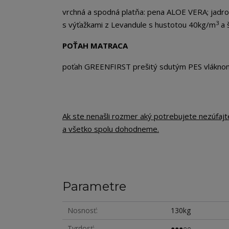
vrchná a spodná platňa: pena ALOE VERA; jadr
3
s výťažkami z Levandule s hustotou 40kg/m
a 
POŤAH MATRACA
poťah GREENFIRST prešitý sdutým PES vlákno
Ak ste nenašli rozmer aký potrebujete nezúfaj
a všetko spolu dohodneme.
Parametre
Nosnosť
130kg
Tvrdosť
●●●○○