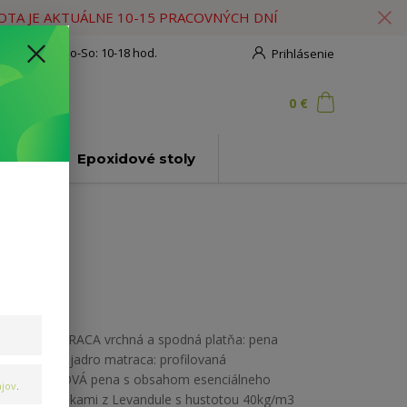
HOTA JE AKTUÁLNE 10-15 PRACOVNÝCH DNÍ
908 777 700
Po-So: 10-18 hod.
Prihlásenie
0
ks
za
0 €
ť
ly
Epoxidové stoly
JADRO MATRACA vrchná a spodná platňa: pena
ALOE VERA; jadro matraca: profilovaná
LEVANDUĽOVÁ pena s obsahom esenciálneho
jov
.
oleja s výťažkami z Levandule s hustotou 40kg/m3