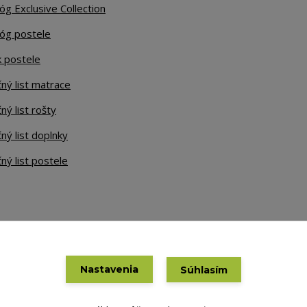
óg Exclusive Collection
lóg postele
k postele
ný list matrace
ný list rošty
ný list doplnky
ný list postele
Nastavenia
Súhlasím
Vytvorené na
Eshop-rychlo.sk