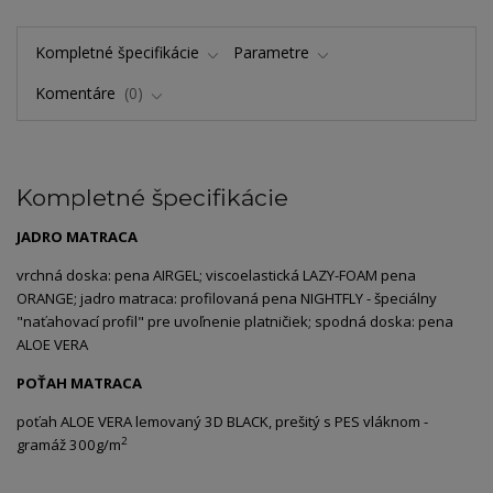
Kompletné špecifikácie
Parametre
Komentáre
0
Kompletné špecifikácie
JADRO MATRACA
vrchná doska: pena AIRGEL; viscoelastická LAZY-FOAM pena
ORANGE; jadro matraca: profilovaná pena NIGHTFLY - špeciálny
"naťahovací profil" pre uvoľnenie platničiek; spodná doska: pena
ALOE VERA
POŤAH MATRACA
poťah ALOE VERA lemovaný 3D BLACK, prešitý s PES vláknom -
2
gramáž 300g/m