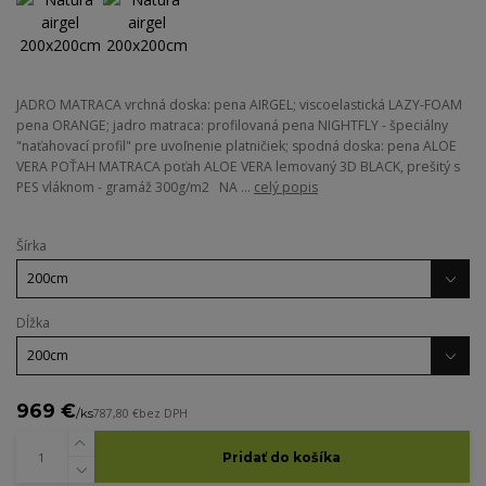
JADRO MATRACA vrchná doska: pena AIRGEL; viscoelastická LAZY-FOAM
pena ORANGE; jadro matraca: profilovaná pena NIGHTFLY - špeciálny
"naťahovací profil" pre uvoľnenie platničiek; spodná doska: pena ALOE
VERA POŤAH MATRACA poťah ALOE VERA lemovaný 3D BLACK, prešitý s
PES vláknom - gramáž 300g/m2 NA ...
celý popis
Šírka
Dĺžka
969 €
/
ks
787,80 €
bez DPH
Pridať do košíka