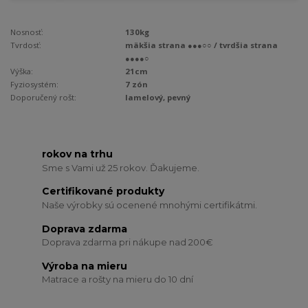
Nosnosť:
130kg
Tvrdosť:
mäkšia strana ●●●○○ / tvrdšia strana
●●●●○
Výška:
21cm
Fyziosystém:
7 zón
Doporučený rošt:
lamelový, pevný
rokov na trhu
Sme s Vami už 25 rokov. Ďakujeme.
Certifikované produkty
Naše výrobky sú ocenené mnohými certifikátmi.
Doprava zdarma
Doprava zdarma pri nákupe nad 200€
Výroba na mieru
Matrace a rošty na mieru do 10 dní