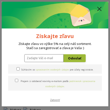
ZĽAVA: VŠETKY VYSTAVENÉ POSTELE ZA 400€ - CENA MATRACU A ROŠTU
PODĽA VÝBERU / DODACIA LEHOTA JE AKTUÁLNE 10-15 PRACOVNÝCH
DNÍ
0908 777 700
Po-So: 10-18 hod.
0
0 €
Získajte zľavu
Menu
Získajte zľavu vo výške 5% na celý náš sortiment.
Stačí sa zaregistrovať a zľava je Vaša :)
Úvod
Matrace
Natura airgel 200x200cm
Odoslať
Natura airgel 200x200cm
Súhlasím so
spracovaním osobných údajov
pre účely registrácie.
Prajem si odoberať novinky e-mailom podľa
podmienok spracovania
Doprava ZADARMO
osobných údajov
.
Zatvoriť