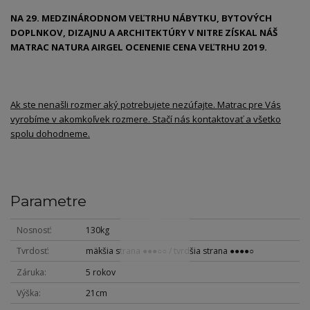
NA 29. MEDZINÁRODNOM VEĽTRHU NÁBYTKU, BYTOVÝCH
DOPLNKOV, DIZAJNU A ARCHITEKTÚRY V NITRE ZÍSKAL NÁŠ
MATRAC NATURA AIRGEL OCENENIE CENA VEĽTRHU 2019.
Ak ste nenašli rozmer aký potrebujete nezúfajte. Matrac pre Vás
vyrobíme v akomkoľvek rozmere. Stačí nás kontaktovať a všetko
spolu dohodneme.
Parametre
Nosnosť
130kg
Tvrdosť
mäkšia strana ●●●○○ / tvrdšia strana ●●●●○
Záruka
5 rokov
Výška
21cm