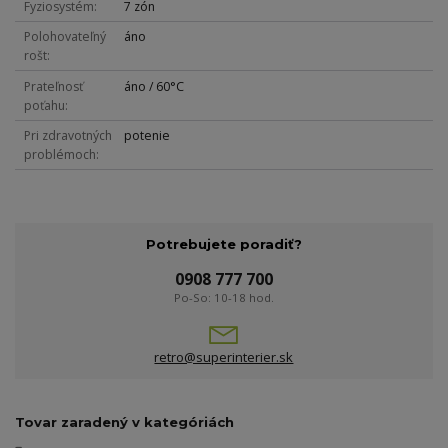
Fyziosystém
7 zón
Polohovateľný
áno
rošt
Prateľnosť
áno / 60°C
poťahu
Pri zdravotných
potenie
problémoch
Potrebujete poradiť?
0908 777 700
Po-So: 10-18 hod.
retro@superinterier.sk
Tovar zaradený v kategóriách