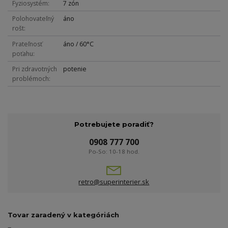
Fyziosystém
7 zón
Polohovateľný
áno
rošt
Prateľnosť
áno / 60°C
poťahu
Pri zdravotných
potenie
problémoch
Potrebujete poradiť?
0908 777 700
Po-So: 10-18 hod.
retro@superinterier.sk
Tovar zaradený v kategóriách