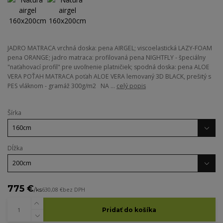
JADRO MATRACA vrchná doska: pena AIRGEL; viscoelastická LAZY-FOAM
pena ORANGE; jadro matraca: profilovaná pena NIGHTFLY - špeciálny
"naťahovací profil" pre uvoľnenie platničiek; spodná doska: pena ALOE
VERA POŤAH MATRACA poťah ALOE VERA lemovaný 3D BLACK, prešitý s
PES vláknom - gramáž 300g/m2 NA ...
celý popis
Šírka
Dĺžka
775 €
/
ks
630,08 €
bez DPH
Pridať do košíka