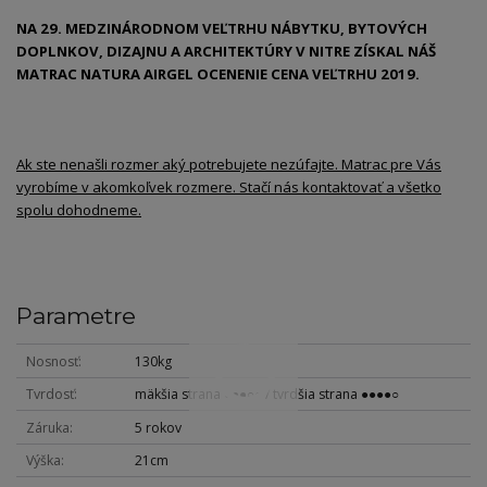
NA 29. MEDZINÁRODNOM VEĽTRHU NÁBYTKU, BYTOVÝCH
DOPLNKOV, DIZAJNU A ARCHITEKTÚRY V NITRE ZÍSKAL NÁŠ
MATRAC NATURA AIRGEL OCENENIE CENA VEĽTRHU 2019.
Ak ste nenašli rozmer aký potrebujete nezúfajte. Matrac pre Vás
vyrobíme v akomkoľvek rozmere. Stačí nás kontaktovať a všetko
spolu dohodneme.
Parametre
Nosnosť
130kg
Tvrdosť
mäkšia strana ●●●○○ / tvrdšia strana ●●●●○
Záruka
5 rokov
Výška
21cm