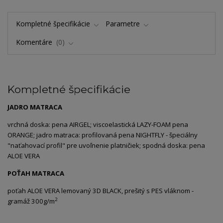
Kompletné špecifikácie
Parametre
Komentáre
0
Kompletné špecifikácie
JADRO MATRACA
vrchná doska: pena AIRGEL; viscoelastická LAZY-FOAM pena
ORANGE; jadro matraca: profilovaná pena NIGHTFLY - špeciálny
"naťahovací profil" pre uvoľnenie platničiek; spodná doska: pena
ALOE VERA
POŤAH MATRACA
poťah ALOE VERA lemovaný 3D BLACK, prešitý s PES vláknom -
2
gramáž 300g/m