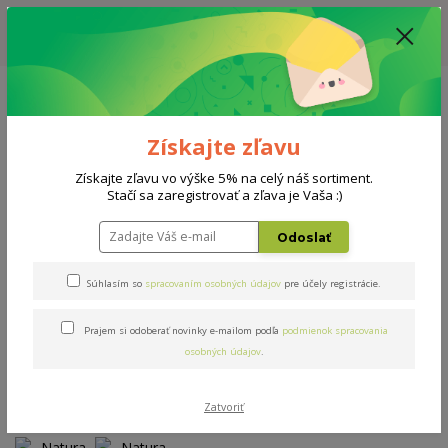
ZĽAVA: VŠETKY VYSTAVENÉ POSTELE ZA 400€ - CENA MATRACU A ROŠTU
PODĽA VÝBERU / DODACIA LEHOTA JE AKTUÁLNE 10-15 PRACOVNÝCH
DNÍ
0908 777 700
Po-So: 10-18 hod.
0
0 €
Získajte zľavu
Menu
Získajte zľavu vo výške 5% na celý náš sortiment.
Stačí sa zaregistrovať a zľava je Vaša :)
Úvod
Matrace
Natura airgel 160x200cm
Odoslať
Natura airgel 160x200cm
Súhlasím so
spracovaním osobných údajov
pre účely registrácie.
Prajem si odoberať novinky e-mailom podľa
podmienok spracovania
Doprava ZADARMO
osobných údajov
.
Zatvoriť