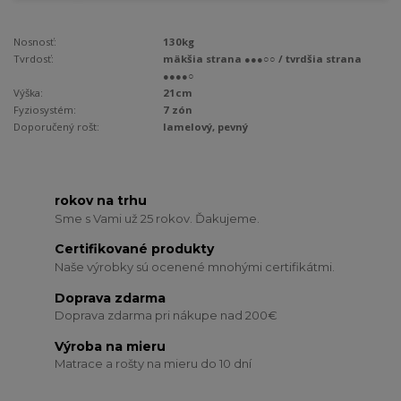
Nosnosť:
130kg
Tvrdosť:
mäkšia strana ●●●○○ / tvrdšia strana
●●●●○
Výška:
21cm
Fyziosystém:
7 zón
Doporučený rošt:
lamelový, pevný
rokov na trhu
Sme s Vami už 25 rokov. Ďakujeme.
Certifikované produkty
Naše výrobky sú ocenené mnohými certifikátmi.
Doprava zdarma
Doprava zdarma pri nákupe nad 200€
Výroba na mieru
Matrace a rošty na mieru do 10 dní