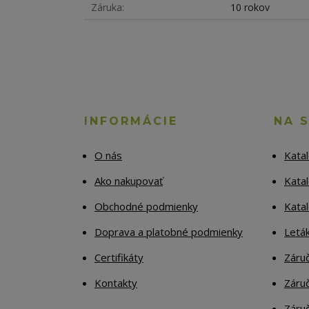
Záruka
10 rokov
INFORMÁCIE
NA 
O nás
Kata
Ako nakupovať
Katal
Obchodné podmienky
Kata
Doprava a platobné podmienky
Letá
Certifikáty
Záruč
Kontakty
Záruč
Záruč