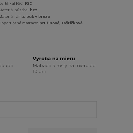
Certifikát FSC:
FSC
Materiál púzdra:
bez
Materiál rámu:
buk + breza
Doporučené matrace:
pružinové, taštičkové
Výroba na mieru
nákupe
Matrace a rošty na mieru do
10 dní