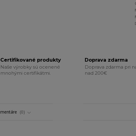
Certifikované produkty
Doprava zdarma
Naše výrobky sú ocenené
Doprava zdarma pri 
mnohými certifikátmi.
nad 200€
omentáre
0