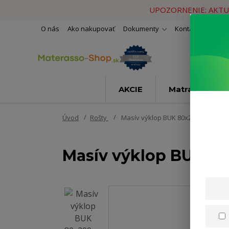
UPOZORNENIE: AKTU
O nás
Ako nakupovať
Dokumenty
Kontakty
Naše 
AKCIE
Matrace
Úvod
Rošty
Masív výklop BUK 80x200cm
Masív výklop BUK 8