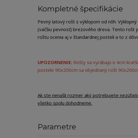
Kompletné špecifikácie
Pevný latový rošt s výklopom od nôh. Výklopný
(väčšiu pevnosť) brezového dreva. Tento rošt j
roštu ocenia aj v štandardnej posteli a to z d
UPOZORNENIE:
Rošty sa vyrábajú o 4cm kratši
postele 90x200cm sa objednaný rošt 90x200
Ak ste nenašli rozmer aký potrebujete nezúfajt
všetko spolu dohodneme.
Parametre