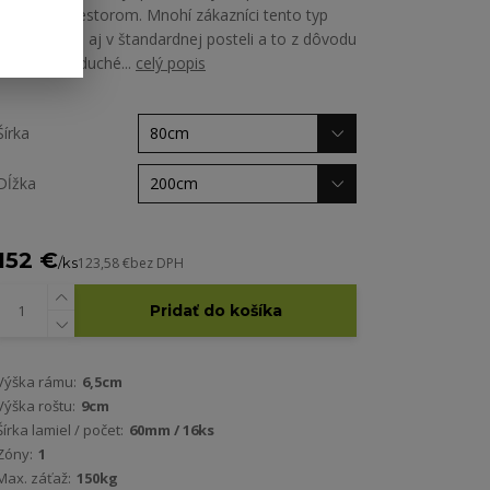
úložným priestorom. Mnohí zákazníci tento typ
roštu ocenia aj v štandardnej posteli a to z dôvodu
veľmi jednoduché...
celý popis
Šírka
Dĺžka
152 €
/
ks
123,58 €
bez DPH
Pridať do košíka
Výška rámu:
6,5cm
Výška roštu:
9cm
Šírka lamiel / počet:
60mm / 16ks
Zóny:
1
Max. záťaž:
150kg