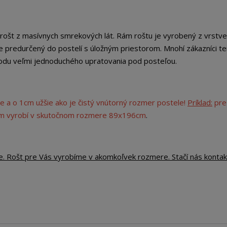
 rošt z masívnych smrekových lát. Rám roštu je vyrobený z vrstv
e predurčený do postelí s úložným priestorom. Mnohí zákazníci te
ôvodu veľmi jednoduchého upratovania pod posteľou.
e a o 1cm užšie ako je čistý vnútorný rozmer postele!
Príklad:
pre
cm vyrobí v skutočnom rozmere 89x196cm
.
e. Rošt pre Vás vyrobíme v akomkoľvek rozmere. Stačí nás kontak