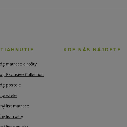
STIAHNUTIE
KDE NÁS NÁJDETE
lóg matrace a rošty
óg Exclusive Collection
lóg postele
k postele
ný list matrace
ný list rošty
ný list doplnky