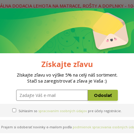
ÁLNA DODACIA LEHOTA NA MATRACE, ROŠTY A DOPLNKY - 10
práce
Neviete si rady? Zavolajte.
0
Hľada
Rošty
Doplnky
Postele
Materiá
Získajte zľavu
Získajte zľavu vo výške 5% na celý náš sortiment.
Stačí sa zaregistrovať a zľava je Vaša :)
0x200cm
Odoslať
Súhlasím so
spracovaním osobných údajov
pre účely registrácie.
Prajem si odoberať novinky e-mailom podľa
podmienok spracovania osobných úda