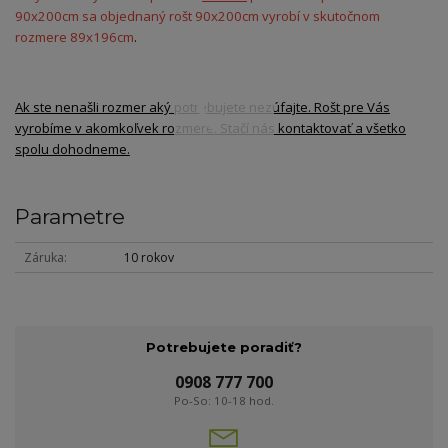
90x200cm sa objednaný rošt 90x200cm vyrobí v skutočnom
rozmere 89x196cm
.
Ak ste nenašli rozmer aký potrebujete nezúfajte. Rošt pre Vás
vyrobíme v akomkoľvek rozmere. Stačí nás kontaktovať a všetko
spolu dohodneme.
Parametre
Záruka
10 rokov
Potrebujete poradiť?
0908 777 700
Po-So: 10-18 hod.