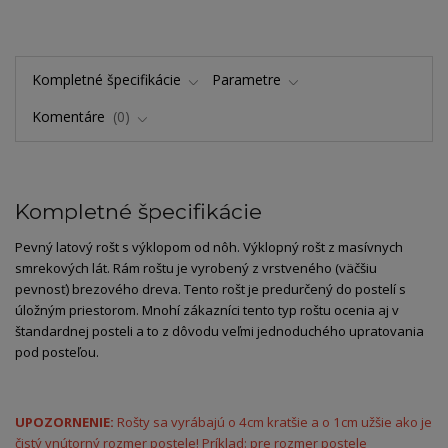
Kompletné špecifikácie
Parametre
Komentáre
0
Kompletné špecifikácie
Pevný latový rošt s výklopom od nôh. Výklopný rošt z masívnych
smrekových lát. Rám roštu je vyrobený z vrstveného (väčšiu
pevnosť) brezového dreva. Tento rošt je predurčený do postelí s
úložným priestorom. Mnohí zákazníci tento typ roštu ocenia aj v
štandardnej posteli a to z dôvodu veľmi jednoduchého upratovania
pod posteľou.
UPOZORNENIE:
Rošty sa vyrábajú o 4cm kratšie a o 1cm užšie ako je
čistý vnútorný rozmer postele!
Príklad:
pre rozmer postele