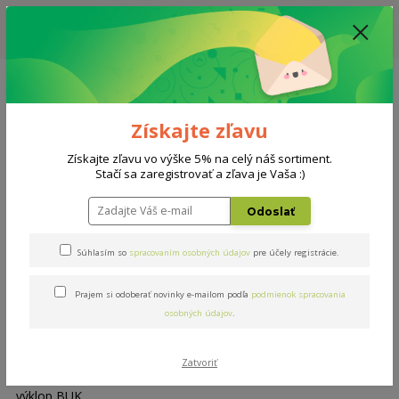
ZĽAVA: VŠETKY VYSTAVENÉ POSTELE ZA 400€, CENA MATRACU A ROŠTU
PODĽA VÝBERU / DODACIA LEHOTA JE AKTUÁLNE 10-15 PRACOVNÝCH
DNÍ
0908 777 700
Po-So: 10-18 hod.
0
0 €
Získajte zľavu
Menu
Získajte zľavu vo výške 5% na celý náš sortiment.
Stačí sa zaregistrovať a zľava je Vaša :)
Úvod
Rošty
Masív výklop BUK 100x200cm
Odoslať
Masív výklop BUK 100x200cm
Súhlasím so
spracovaním osobných údajov
pre účely registrácie.
Prajem si odoberať novinky e-mailom podľa
podmienok spracovania
osobných údajov
.
Zatvoriť