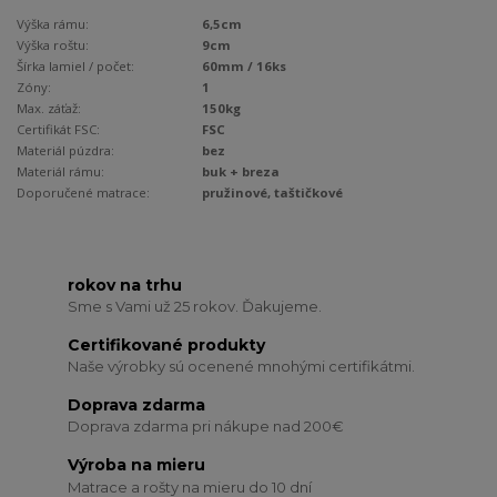
Výška rámu:
6,5cm
Výška roštu:
9cm
Šírka lamiel / počet:
60mm / 16ks
Zóny:
1
Max. záťaž:
150kg
Certifikát FSC:
FSC
Materiál púzdra:
bez
Materiál rámu:
buk + breza
Doporučené matrace:
pružinové, taštičkové
rokov na trhu
Sme s Vami už 25 rokov. Ďakujeme.
Certifikované produkty
Naše výrobky sú ocenené mnohými certifikátmi.
Doprava zdarma
Doprava zdarma pri nákupe nad 200€
Výroba na mieru
Matrace a rošty na mieru do 10 dní