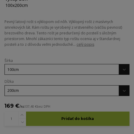
Pevný latový rošt s výklopom od nôh. Výklopný rošt z masívnych
smrekových lát. Rám roštu je vyrobený z vrstveného (väčšiu pevnosť)
brezového dreva. Tento rošt je predurčený do postelí s úložným
priestorom. Mnohí zákazníci tento typ roštu ocenia aj v štandardnej
posteli a to z dôvodu veľmi jednoduché...
celý popis
Šírka
Dĺžka
169 €
/
ks
137,40 €
bez DPH
Pridať do košíka