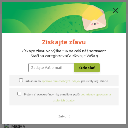
UPOZORNENIE: AKTUÁLNA DODACIA LEHOTA NA MATRACE, ROŠTY A
DOPLNKY - 10-15 PRACOVNÝCH DNÍ
0908 777 700
Po-So: 10-18 hod.
0
0 €
Získajte zľavu
Menu
Získajte zľavu vo výške 5% na celý náš sortiment.
Stačí sa zaregistrovať a zľava je Vaša :)
Úvod
Rošty
Masív v ráme BUK 180x200cm
Odoslať
Masív v ráme BUK
Súhlasím so
spracovaním osobných údajov
pre účely registrácie.
180x200cm
Prajem si odoberať novinky e-mailom podľa
podmienok spracovania
osobných údajov
.
Zatvoriť