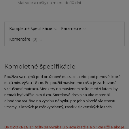
Matrace a rošty na mieru do 10 dní
Kompletné špecifikácie
Parametre
Komentáre
0
Kompletné špecifikácie
Používa sa najmä pod pružinové matrace alebo pod penové, ktoré
majú min. výšku 18 cm. Pri použití masívneho roštu je zachovaná
vzdušnosť matraca. Medzery na masívnom rošte medzi latami by
nemali byť väčšie ako 6 cm. Smrekové drevo sa ako materiál
dlhodobo využíva na výrobu nábytku pre jeho skvelé vlastnosti.
Stromy, z ktorých je rošt vyrobený, rástli v slovenských lesoch.
UPOZORNENIE:
Rošty sa vyrábajú o 4cm kratšie a o 1cm užšie ako je