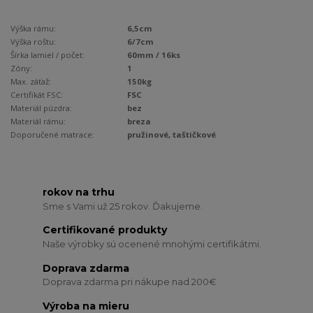
Výška rámu:
6,5cm
Výška roštu:
6/7cm
Šírka lamiel / počet:
60mm / 16ks
Zóny:
1
Max. záťaž:
150kg
Certifikát FSC:
FSC
Materiál púzdra:
bez
Materiál rámu:
breza
Doporučené matrace:
pružinové, taštičkové
rokov na trhu
Sme s Vami už 25 rokov. Ďakujeme.
Certifikované produkty
Naše výrobky sú ocenené mnohými certifikátmi.
Doprava zdarma
Doprava zdarma pri nákupe nad 200€
Výroba na mieru