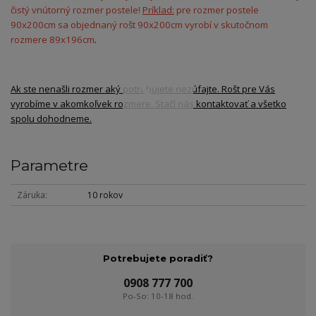
čistý vnútorný rozmer postele!
Príklad:
pre rozmer postele
90x200cm sa objednaný rošt 90x200cm vyrobí v skutočnom
rozmere 89x196cm
.
Ak ste nenašli rozmer aký potrebujete nezúfajte. Rošt pre Vás
vyrobíme v akomkoľvek rozmere. Stačí nás kontaktovať a všetko
spolu dohodneme.
Parametre
Záruka
10 rokov
Potrebujete poradiť?
0908 777 700
Po-So: 10-18 hod.