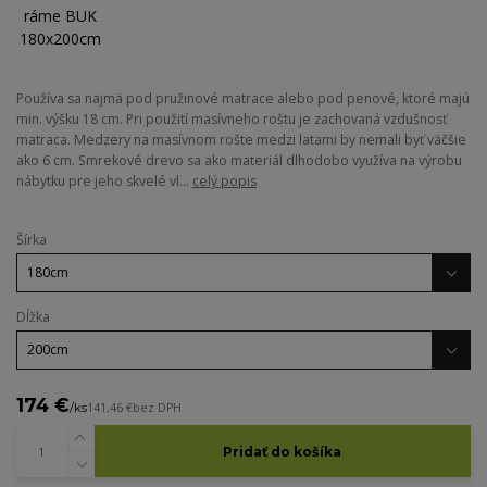
Používa sa najmä pod pružinové matrace alebo pod penové, ktoré majú
min. výšku 18 cm. Pri použití masívneho roštu je zachovaná vzdušnosť
matraca. Medzery na masívnom rošte medzi latami by nemali byť väčšie
ako 6 cm. Smrekové drevo sa ako materiál dlhodobo využíva na výrobu
nábytku pre jeho skvelé vl...
celý popis
Šírka
Dĺžka
174 €
/
ks
141,46 €
bez DPH
Pridať do košíka