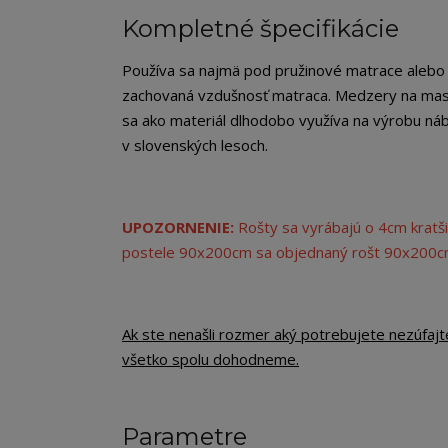
Kompletné špecifikácie
Používa sa najmä pod pružinové matrace alebo p
zachovaná vzdušnosť matraca. Medzery na masí
sa ako materiál dlhodobo využíva na výrobu náby
v slovenských lesoch.
UPOZORNENIE:
Rošty sa vyrábajú o 4cm kratši
postele 90x200cm sa objednaný rošt 90x200
Ak ste nenašli rozmer aký potrebujete nezúfajt
všetko spolu dohodneme.
Parametre