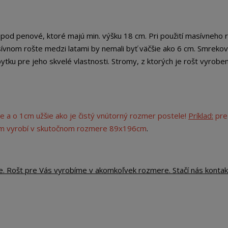
od penové, ktoré majú min. výšku 18 cm. Pri použití masívneho r
vnom rošte medzi latami by nemali byť väčšie ako 6 cm. Smreko
tku pre jeho skvelé vlastnosti. Stromy, z ktorých je rošt vyrobený
e a o 1cm užšie ako je čistý vnútorný rozmer postele!
Príklad:
pre
cm vyrobí v skutočnom rozmere 89x196cm
.
e. Rošt pre Vás vyrobíme v akomkoľvek rozmere. Stačí nás kontak