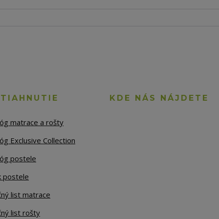
STIAHNUTIE
KDE NÁS NÁJDETE
lóg matrace a rošty
óg Exclusive Collection
lóg postele
k postele
ný list matrace
ný list rošty