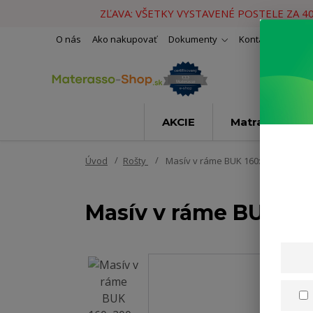
ZĽAVA: VŠETKY VYSTAVENÉ POSTELE ZA 4
O nás
Ako nakupovať
Dokumenty
Kontakty
Naše 
AKCIE
Matrace
Úvod
Rošty
Masív v ráme BUK 160x200cm
Masív v ráme BUK 1