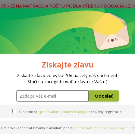
00€ - CENA MATRACU A ROŠTU PODĽA VÝBERU / DODACIA LE
práce
Neviete si rady? Zavolajte.
0
Hľada
Rošty
Doplnky
Postele
Materiá
Získajte zľavu
Získajte zľavu vo výške 5% na celý náš sortiment.
Stačí sa zaregistrovať a zľava je Vaša :)
60x200cm
Odoslať
Súhlasím so
spracovaním osobných údajov
pre účely registrácie.
Prajem si odoberať novinky e-mailom podľa
podmienok spracovania osobných úda