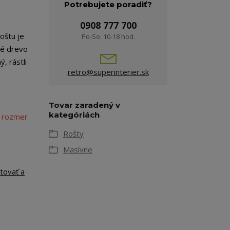
Potrebujete poradiť?
0908 777 700
oštu je
Po-So: 10-18 hod.
vé drevo
, rástli
retro@superinterier.sk
Tovar zaradený v
kategóriách
 rozmer
Rošty
Masívne
tovať a