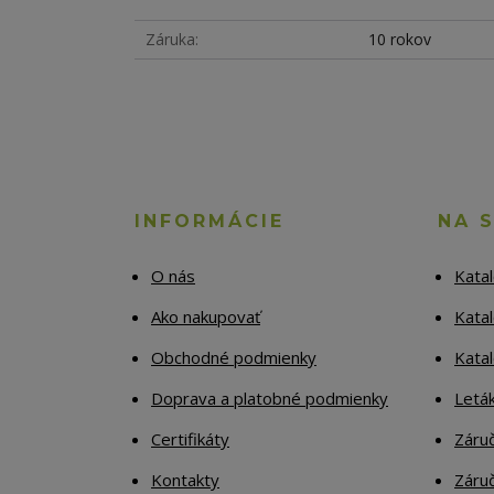
Záruka
10 rokov
INFORMÁCIE
NA 
O nás
Kata
Ako nakupovať
Katal
Obchodné podmienky
Kata
Doprava a platobné podmienky
Letá
Certifikáty
Záruč
Kontakty
Záruč