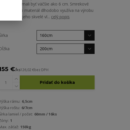
latami by nemali byť väčšie ako 6 cm. Smrekové
drevo sa ako materiál dlhodobo využíva na výrobu
nábytku pre jeho skvelé vl...
celý popis
Šírka
Dĺžka
155 €
/
ks
126,02 €
bez DPH
Pridať do košíka
Výška rámu:
6,5cm
Výška roštu:
6/7cm
Šírka lamiel / počet:
60mm / 16ks
Zóny:
1
Max. záťaž:
150kg