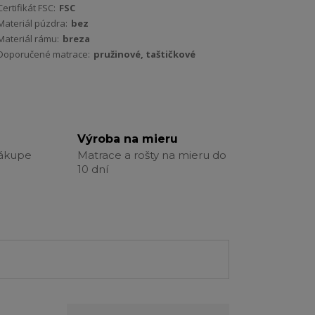
Certifikát FSC:
FSC
Materiál púzdra:
bez
Materiál rámu:
breza
Doporučené matrace:
pružinové, taštičkové
Výroba na mieru
nákupe
Matrace a rošty na mieru do
10 dní