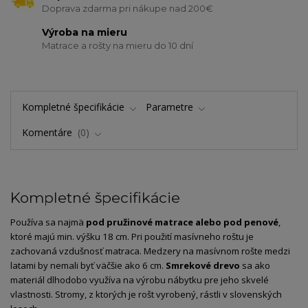
Doprava zdarma pri nákupe nad 200€
Výroba na mieru
Matrace a rošty na mieru do 10 dní
Kompletné špecifikácie
Parametre
Komentáre
0
Kompletné špecifikácie
Používa sa najmä
pod pružinové matrace alebo pod penové
,
ktoré majú min. výšku 18 cm. Pri použití masívneho roštu je
zachovaná vzdušnosť matraca. Medzery na masívnom rošte medzi
latami by nemali byť väčšie ako 6 cm.
Smrekové drevo
sa ako
materiál dlhodobo využíva na výrobu nábytku pre jeho skvelé
vlastnosti. Stromy, z ktorých je rošt vyrobený, rástli v slovenských