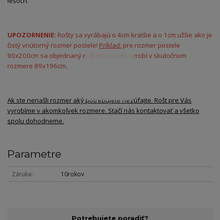
lesoch.
UPOZORNENIE:
Rošty sa vyrábajú o 4cm kratšie a o 1cm užšie ako je
čistý vnútorný rozmer postele!
Príklad:
pre rozmer postele
90x200cm sa objednaný rošt 90x200cm vyrobí v skutočnom
rozmere 89x196cm
.
Ak ste nenašli rozmer aký potrebujete nezúfajte. Rošt pre Vás
vyrobíme v akomkoľvek rozmere. Stačí nás kontaktovať a všetko
spolu dohodneme.
Parametre
Záruka
10rokov
Potrebujete poradiť?