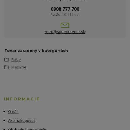
0908 777 700
Po-So: 10-18 hod.
retro@superinterier.sk
Tovar zaradený v kategóriách
Rošty
Masívne
INFORMÁCIE
O nás
Ako nakupovať
Obchodné podmienky