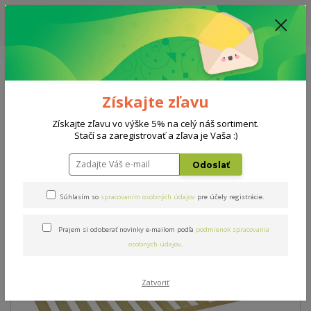
ZĽAVA: VŠETKY VYSTAVENÉ POSTELE ZA 400€ - CENA MATRACU A ROŠTU
PODĽA VÝBERU / DODACIA LEHOTA JE AKTUÁLNE 10-15 PRACOVNÝCH
DNÍ
0908 777 700
Po-So: 10-18 hod.
0
0 €
Získajte zľavu
Menu
Získajte zľavu vo výške 5% na celý náš sortiment.
Stačí sa zaregistrovať a zľava je Vaša :)
Úvod
Rošty
Masív v ráme 90x200cm
Odoslať
Masív v ráme 90x200cm
Súhlasím so
spracovaním osobných údajov
pre účely registrácie.
Prajem si odoberať novinky e-mailom podľa
podmienok spracovania
osobných údajov
.
Zatvoriť