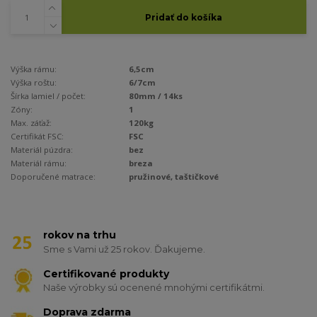
Pridať do košíka
Výška rámu:
6,5cm
Výška roštu:
6/7cm
Šírka lamiel / počet:
80mm / 14ks
Zóny:
1
Max. záťaž:
120kg
Certifikát FSC:
FSC
Materiál púzdra:
bez
Materiál rámu:
breza
Doporučené matrace:
pružinové, taštičkové
rokov na trhu
Sme s Vami už 25 rokov. Ďakujeme.
Certifikované produkty
Naše výrobky sú ocenené mnohými certifikátmi.
Doprava zdarma