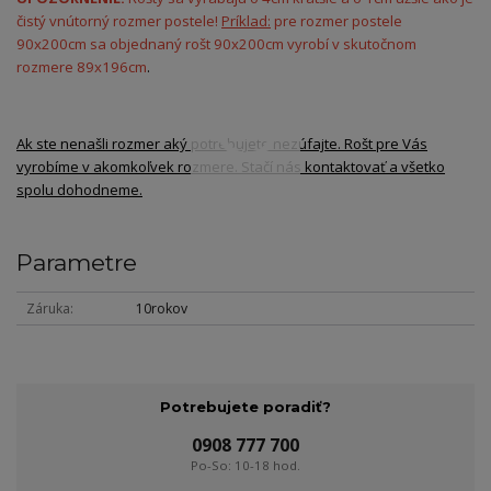
čistý vnútorný rozmer postele!
Príklad:
pre rozmer postele
90x200cm sa objednaný rošt 90x200cm vyrobí v skutočnom
rozmere 89x196cm
.
Ak ste nenašli rozmer aký potrebujete nezúfajte. Rošt pre Vás
vyrobíme v akomkoľvek rozmere. Stačí nás kontaktovať a všetko
spolu dohodneme.
Parametre
Záruka
10rokov
Potrebujete poradiť?
0908 777 700
Po-So: 10-18 hod.