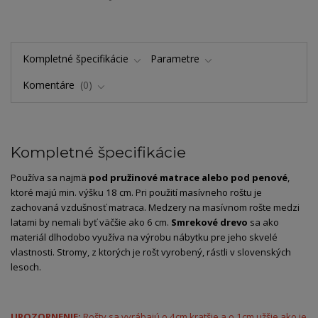
Kompletné špecifikácie
Parametre
Komentáre
0
Kompletné špecifikácie
Používa sa najmä
pod pružinové matrace alebo pod penové
,
ktoré majú min. výšku 18 cm. Pri použití masívneho roštu je
zachovaná vzdušnosť matraca. Medzery na masívnom rošte medzi
latami by nemali byť väčšie ako 6 cm.
Smrekové drevo
sa ako
materiál dlhodobo využíva na výrobu nábytku pre jeho skvelé
vlastnosti. Stromy, z ktorých je rošt vyrobený, rástli v slovenských
lesoch.
UPOZORNENIE:
Rošty sa vyrábajú o 4cm kratšie a o 1cm užšie ako je