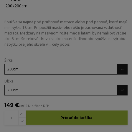
Používa sa najmä pod pružinové matrace alebo pod penové, ktoré majú
min. výšku 18 cm. Pri použití masívneho roštu je zachovaná vzdušnosť
matraca. Medzery na masívnom rošte medzi latami by nemali byť väčšie
ako 6 cm. Smrekové drevo sa ako materiál dlhodobo využíva na výrobu
nábytku pre jeho skvelé vl...
celý popis
Šírka
Dĺžka
149 €
/
ks
121,14 €
bez DPH
Pridať do košíka