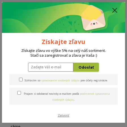
ZĽAVA: VŠETKY VYSTAVENÉ POSTELE ZA 400€ - CENA MATRACU A ROŠTU
PODĽA VÝBERU / DODACIA LEHOTA JE AKTUÁLNE 10-15 PRACOVNÝCH
DNÍ
0908 777 700
Po-So: 10-18 hod.
0
0 €
Získajte zľavu
Menu
Získajte zľavu vo výške 5% na celý náš sortiment.
Stačí sa zaregistrovať a zľava je Vaša :)
Úvod
Rošty
Masív v ráme 200x200cm
Odoslať
Masív v ráme 200x200cm
Súhlasím so
spracovaním osobných údajov
pre účely registrácie.
Prajem si odoberať novinky e-mailom podľa
podmienok spracovania
osobných údajov
.
Zatvoriť