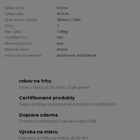
Výška rámu:
6,5cm
Výška roštu:
6/7cm
Šírka lamiel / počet:
80mm / 14ks
Zóny:
1
Max. záťaž:
120kg
Certifikát FSC:
FSC
Materiál púzdra:
bez
Materiál rámu:
breza
Doporučené matrace:
pružinové, taštičkové
rokov na trhu
Sme s Vami už 25 rokov. Ďakujeme.
Certifikované produkty
Naše výrobky sú ocenené mnohými certifikátmi.
Doprava zdarma
Doprava zdarma pri nákupe nad 200€
Výroba na mieru
Matrace a rošty na mieru do 10 dní