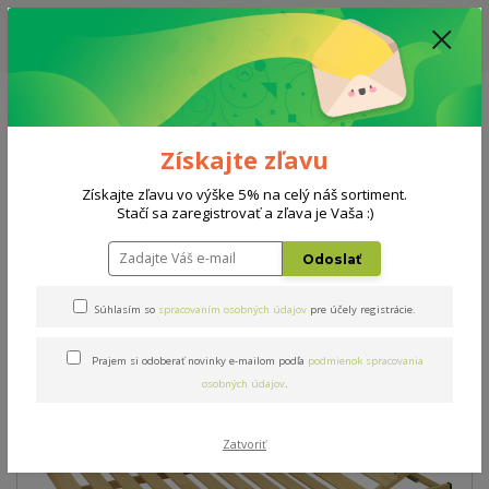
ZĽAVA: VŠETKY VYSTAVENÉ POSTELE ZA 400€ - CENA MATRACU A ROŠTU
PODĽA VÝBERU / DODACIA LEHOTA JE AKTUÁLNE 10-15 PRACOVNÝCH
DNÍ
0908 777 700
Po-So: 10-18 hod.
0
0 €
Získajte zľavu
Menu
Získajte zľavu vo výške 5% na celý náš sortiment.
Stačí sa zaregistrovať a zľava je Vaša :)
Úvod
Rošty
Masív NV
Odoslať
Masív NV
Súhlasím so
spracovaním osobných údajov
pre účely registrácie.
Prajem si odoberať novinky e-mailom podľa
podmienok spracovania
osobných údajov
.
Zatvoriť