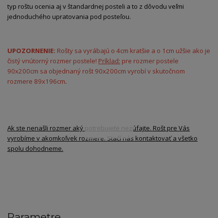
typ roštu ocenia aj v štandardnej posteli a to z dôvodu veľmi
jednoduchého upratovania pod posteľou.
UPOZORNENIE:
Rošty sa vyrábajú o 4cm kratšie a o 1cm užšie ako je
čistý vnútorný rozmer postele!
Príklad:
pre rozmer postele
90x200cm sa objednaný rošt 90x200cm vyrobí v skutočnom
rozmere 89x196cm
.
Ak ste nenašli rozmer aký potrebujete nezúfajte. Rošt pre Vás
vyrobíme v akomkoľvek rozmere. Stačí nás kontaktovať a všetko
spolu dohodneme.
Parametre