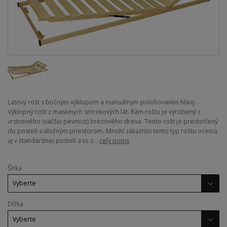
Latový rošt s bočným výklopom a manuálnym polohovaním hlavy.
Výklopný rošt z masívnych smrekových lát. Rám roštu je vyrobený z
vrstveného (väčšiu pevnosť) brezového dreva. Tento rošt je predurčený
do postelí s úložným priestorom. Mnohí zákazníci tento typ roštu ocenia
aj v štandardnej posteli a to z...
celý popis
Šírka
Dĺžka