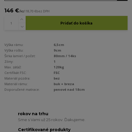
146 €
/
ks
118,70 €
bez DPH
Pridať do košíka
Výška rámu:
6,5cm
Výška roštu:
9cm
Šírka lamiel / počet:
80mm / 14ks
Zóny:
1
Max. záťaž:
120kg
Certifikát FSC:
FSC
Materiál púzdra:
bez
Materiál rámu:
buk + breza
Doporučené matrace:
penové nad 18cm
rokov na trhu
Sme s Vami už 25 rokov. Ďakujeme.
Certifikované produkty