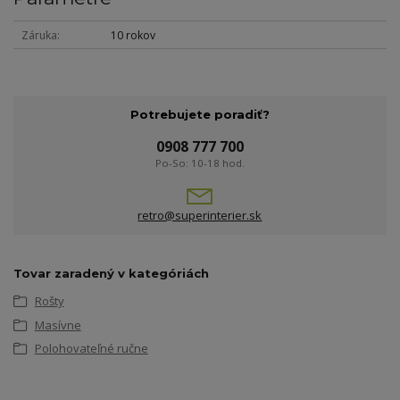
Záruka
10 rokov
Potrebujete poradiť?
0908 777 700
Po-So: 10-18 hod.
retro@superinterier.sk
Tovar zaradený v kategóriách
Rošty
Masívne
Polohovateľné ručne