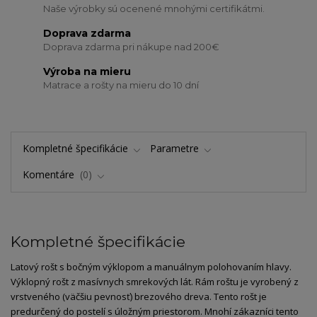
Naše výrobky sú ocenené mnohými certifikátmi.
Doprava zdarma
Doprava zdarma pri nákupe nad 200€
Výroba na mieru
Matrace a rošty na mieru do 10 dní
Kompletné špecifikácie
Parametre
Komentáre
0
Kompletné špecifikácie
Latový rošt s bočným výklopom a manuálnym polohovaním hlavy.
Výklopný rošt z masívnych smrekových lát. Rám roštu je vyrobený z
vrstveného (väčšiu pevnosť) brezového dreva. Tento rošt je
predurčený do postelí s úložným priestorom. Mnohí zákazníci tento