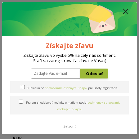
ZĽAVA: VŠETKY VYSTAVENÉ POSTELE ZA 400€ - CENA MATRACU A ROŠTU
PODĽA VÝBERU / DODACIA LEHOTA JE AKTUÁLNE 10-15 PRACOVNÝCH
DNÍ
0908 777 700
Po-So: 10-18 hod.
0
0 €
Získajte zľavu
Menu
Získajte zľavu vo výške 5% na celý náš sortiment.
Stačí sa zaregistrovať a zľava je Vaša :)
Úvod
Rošty
Masív BV BUK 90x200cm
Odoslať
Masív BV BUK 90x200cm
Súhlasím so
spracovaním osobných údajov
pre účely registrácie.
Prajem si odoberať novinky e-mailom podľa
podmienok spracovania
osobných údajov
.
Zatvoriť