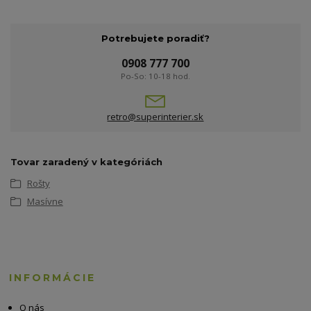
Potrebujete poradiť?
0908 777 700
Po-So: 10-18 hod.
retro@superinterier.sk
Tovar zaradený v kategóriách
Rošty
Masívne
INFORMÁCIE
O nás