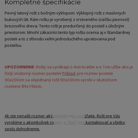
Kompletné špecifikácie
Pevný latový rošt s bočným výklopom. Výklopný rošt z masívnych
bukových lát. Rám roštu je vyrobený z vrstveného (väčšiu pevnosť)
brezového dreva. Tento rošt je predurčený do postelí s úložným
priestorom. Mnohí zákazníci tento typ roštu ocenia aj v štandardnej
posteli a to z dôvodu veľmi jednoduchého upratovania pod
posteľou.
UPOZORNENIE:
Rošty sa vyrábajú o 4cm kratšie a o 1cm užšie ako je
čistý vnútorný rozmer postele!
Príklad:
pre rozmer postele
90x200cm sa objednaný rošt 90x200cm vyrobí v skutočnom
rozmere 89x196cm
.
Ak ste nenašli rozmer aký potrebujete nezúfajte. Rošt pre Vás
vyrobíme v akomkoľvek rozmere. Stačí nás kontaktovať a všetko
spolu dohodneme.