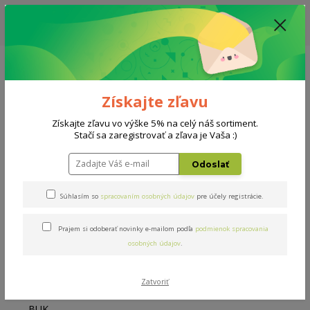
ZĽAVA: VŠETKY VYSTAVENÉ POSTELE ZA 400€ - CENA MATRACU A ROŠTU
PODĽA VÝBERU / DODACIA LEHOTA JE AKTUÁLNE 10-15 PRACOVNÝCH
DNÍ
0908 777 700
Po-So: 10-18 hod.
0
0 €
Získajte zľavu
Menu
Získajte zľavu vo výške 5% na celý náš sortiment.
Stačí sa zaregistrovať a zľava je Vaša :)
Úvod
Rošty
Masív BV BUK 120x200cm
Odoslať
Masív BV BUK 120x200cm
Súhlasím so
spracovaním osobných údajov
pre účely registrácie.
Prajem si odoberať novinky e-mailom podľa
podmienok spracovania
osobných údajov
.
Zatvoriť