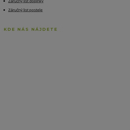
Záručný list doplnky
Záručný list postele
KDE NÁS NÁJDETE