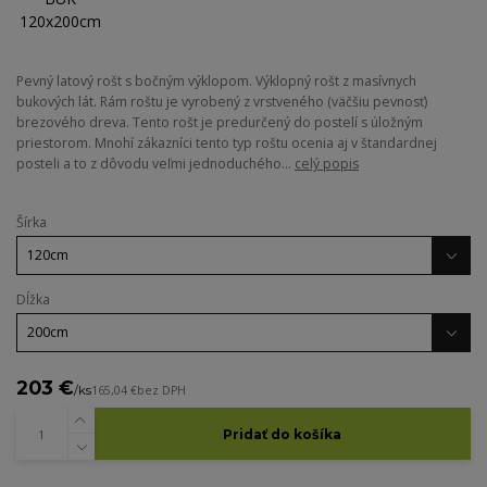
Pevný latový rošt s bočným výklopom. Výklopný rošt z masívnych
bukových lát. Rám roštu je vyrobený z vrstveného (väčšiu pevnosť)
brezového dreva. Tento rošt je predurčený do postelí s úložným
priestorom. Mnohí zákazníci tento typ roštu ocenia aj v štandardnej
posteli a to z dôvodu veľmi jednoduchého...
celý popis
Šírka
Dĺžka
203 €
/
ks
165,04 €
bez DPH
Pridať do košíka