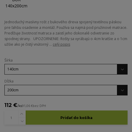
Jednoduchý masívny rošt z bukového dreva spojený textilnou páskou
pre ľahšiu osadenie a montáž. Používa sa najmä pod pružinové matrace.
Predlžuje životnosť matraca a zaistí jeho dokonalé odvetranie zo
spodnej strany. UPOZORNENIE: Rošty sa vyrábajú o 4cm kratšie a o 1cm
užšie ako je čistý vnútorný ...
celý popis
Šírka
Dĺžka
112 €
/
ks
91,06 €
bez DPH
Pridať do košíka