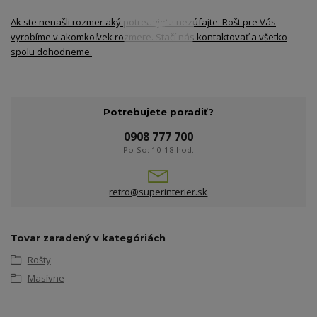
Ak ste nenašli rozmer aký potrebujete nezúfajte. Rošt pre Vás
vyrobíme v akomkoľvek rozmere. Stačí nás kontaktovať a všetko
spolu dohodneme.
Potrebujete poradiť?
0908 777 700
Po-So: 10-18 hod.
retro@superinterier.sk
Tovar zaradený v kategóriách
Rošty
Masívne