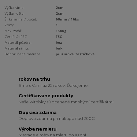
Výška rámu:
2cm
Výška roštu:
2cm
Šírka lamiel / počet:
60mm / 16ks
Zóny:
1
Max. záťaž:
150kg
Certifikát FSC:
FSC
Materiál púzdra:
bez
Materiál rámu:
buk
Doporučené matrace:
pružinové, taštičkové
rokov na trhu
Sme s Vami už 25 rokov. Ďakujeme.
Certifikované produkty
Naše výrobky sú ocenené mnohými certifikátmi.
Doprava zdarma
Doprava zdarma pri nákupe nad 200€
Výroba na mieru
Matrace a rošty na mieru do 10 dní