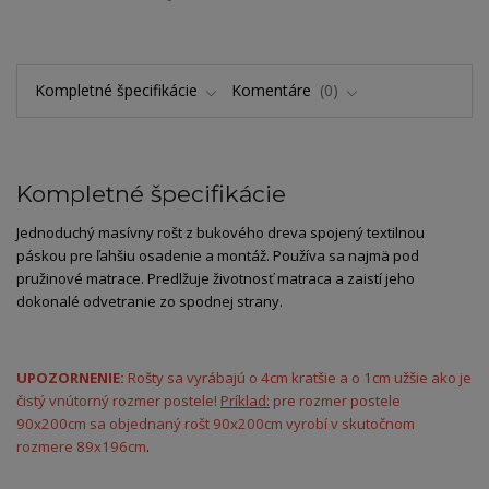
Kompletné špecifikácie
Komentáre
0
Kompletné špecifikácie
Jednoduchý masívny rošt z bukového dreva spojený textilnou
páskou pre ľahšiu osadenie a montáž. Používa sa najmä pod
pružinové matrace. Predlžuje životnosť matraca a zaistí jeho
dokonalé odvetranie zo spodnej strany.
UPOZORNENIE:
Rošty sa vyrábajú o 4cm kratšie a o 1cm užšie ako je
čistý vnútorný rozmer postele!
Príklad:
pre rozmer postele
90x200cm sa objednaný rošt 90x200cm vyrobí v skutočnom
rozmere 89x196cm
.