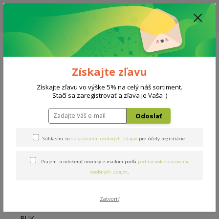
ZĽAVA: VŠETKY VYSTAVENÉ POSTELE ZA 400€ - CENA MATRACU A ROŠTU
PODĽA VÝBERU / DODACIA LEHOTA JE AKTUÁLNE 10-15 PRACOVNÝCH
DNÍ
0908 777 700
Po-So: 10-18 hod.
0
0 €
Získajte zľavu
Menu
Získajte zľavu vo výške 5% na celý náš sortiment.
Stačí sa zaregistrovať a zľava je Vaša :)
Úvod
Rošty
Masív BUK 140x200cm
Odoslať
Masív BUK 140x200cm
Súhlasím so
spracovaním osobných údajov
pre účely registrácie.
Prajem si odoberať novinky e-mailom podľa
podmienok spracovania
osobných údajov
.
Zatvoriť