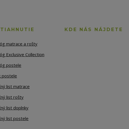
STIAHNUTIE
KDE NÁS NÁJDETE
lóg matrace a rošty
óg Exclusive Collection
lóg postele
k postele
ný list matrace
ný list rošty
ný list doplnky
ný list postele