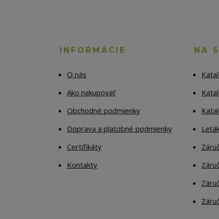
INFORMÁCIE
NA 
O nás
Kata
Ako nakupovať
Katal
Obchodné podmienky
Kata
Doprava a platobné podmienky
Letá
Certifikáty
Záruč
Kontakty
Záruč
Záruč
Záruč