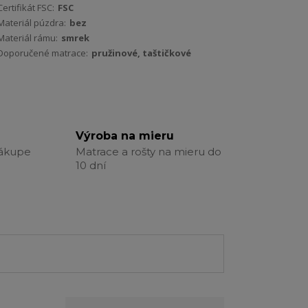
Certifikát FSC:
FSC
Materiál púzdra:
bez
Materiál rámu:
smrek
Doporučené matrace:
pružinové, taštičkové
Výroba na mieru
nákupe
Matrace a rošty na mieru do
10 dní