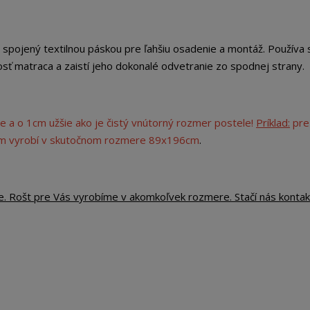
pojený textilnou páskou pre ľahšiu osadenie a montáž. Používa 
sť matraca a zaistí jeho dokonalé odvetranie zo spodnej strany.
e a o 1cm užšie ako je čistý vnútorný rozmer postele!
Príklad:
pre
cm vyrobí v skutočnom rozmere 89x196cm
.
e. Rošt pre Vás vyrobíme v akomkoľvek rozmere. Stačí nás kontak