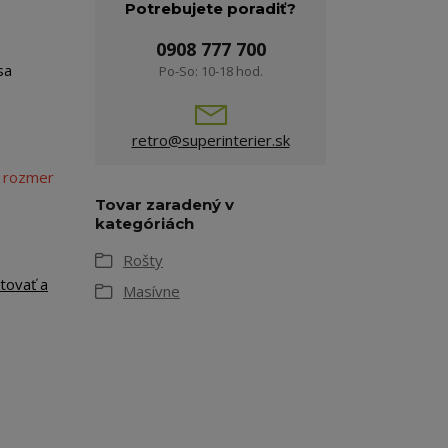
Potrebujete poradiť?
0908 777 700
sa
Po-So: 10-18 hod.
retro@superinterier.sk
 rozmer
Tovar zaradený v
kategóriách
Rošty
tovať a
Masívne