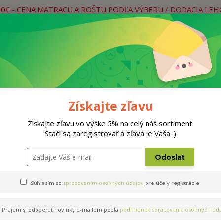
00€ - CENA MATRACU A ROŠTU PODĽA VÝBERU / DODACIA LE
práce
Neviete si rady? Zavolajte.
0
Hľada
Rošty
Doplnky
Postele
Materiá
Získajte zľavu
Získajte zľavu vo výške 5% na celý náš sortiment.
Stačí sa zaregistrovať a zľava je Vaša :)
Odoslať
Súhlasím so
spracovaním osobných údajov
pre účely registrácie.
Prajem si odoberať novinky e-mailom podľa
podmienok spracovania osobných úda