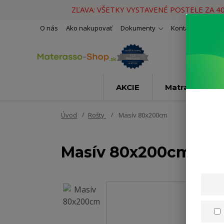
ZĽAVA: VŠETKY VYSTAVENÉ POSTELE ZA 4
O nás
Ako nakupovať
Dokumenty
Kontakty
Naše 
AKCIE
Matrace
Úvod
Rošty
Masív 80x200cm
Masív 80x200cm