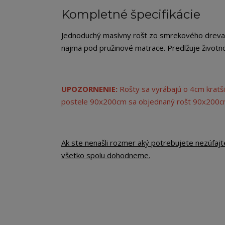
Kompletné špecifikácie
Jednoduchý masívny rošt zo smrekového dreva s
najmä pod pružinové matrace. Predlžuje životno
UPOZORNENIE:
Rošty sa vyrábajú o 4cm kratši
postele 90x200cm sa objednaný rošt 90x200
Ak ste nenašli rozmer aký potrebujete nezúfajt
všetko spolu dohodneme.