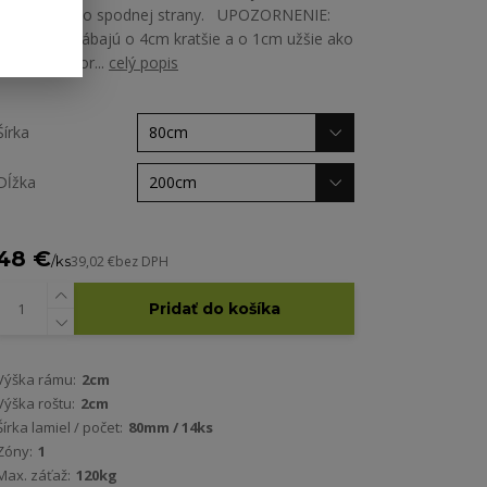
odvetranie zo spodnej strany. UPOZORNENIE:
Rošty sa vyrábajú o 4cm kratšie a o 1cm užšie ako
je čistý vnútor...
celý popis
Šírka
Dĺžka
48 €
/
ks
39,02 €
bez DPH
Pridať do košíka
Výška rámu:
2cm
Výška roštu:
2cm
Šírka lamiel / počet:
80mm / 14ks
Zóny:
1
Max. záťaž:
120kg