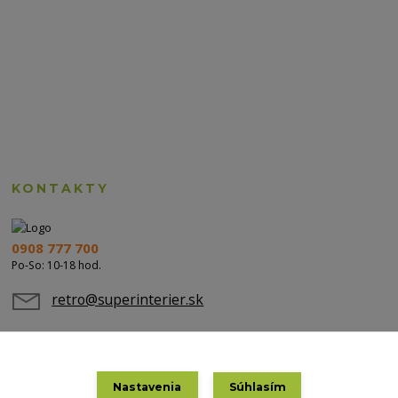
KONTAKTY
0908 777 700
Po-So: 10-18 hod.
retro@superinterier.sk
Nastavenia
Súhlasím