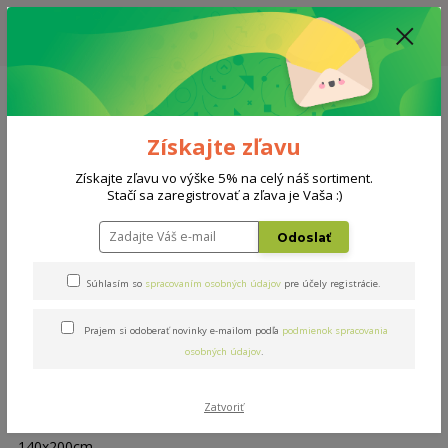
ZĽAVA: VŠETKY VYSTAVENÉ POSTELE ZA 400€ - CENA MATRACU A ROŠTU
PODĽA VÝBERU / DODACIA LEHOTA JE AKTUÁLNE 10-15 PRACOVNÝCH
DNÍ
0908 777 700
Po-So: 10-18 hod.
0
0 €
Získajte zľavu
Menu
Získajte zľavu vo výške 5% na celý náš sortiment.
Stačí sa zaregistrovať a zľava je Vaša :)
Úvod
Rošty
Masív 140x200cm
Odoslať
Masív 140x200cm
Súhlasím so
spracovaním osobných údajov
pre účely registrácie.
Prajem si odoberať novinky e-mailom podľa
podmienok spracovania
osobných údajov
.
Zatvoriť