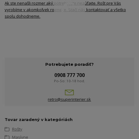
Ak ste nenašli rozmer aký potrebujete nezúfajte. Rošt pre Vás
vyrobíme v akomkoľvek rozmere. Stačí nás kontaktovať a všetko
spolu dohodneme.
Potrebujete poradiť?
0908 777 700
Po-So: 10-18 hod.
retro@superinterier.sk
Tovar zaradený v kategóriách
Rošty
Masívne