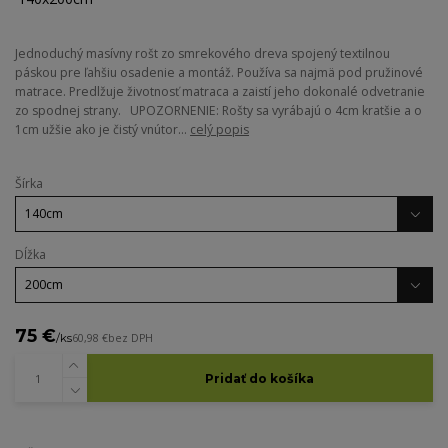
Jednoduchý masívny rošt zo smrekového dreva spojený textilnou
páskou pre ľahšiu osadenie a montáž. Používa sa najmä pod pružinové
matrace. Predlžuje životnosť matraca a zaistí jeho dokonalé odvetranie
zo spodnej strany. UPOZORNENIE: Rošty sa vyrábajú o 4cm kratšie a o
1cm užšie ako je čistý vnútor...
celý popis
Šírka
Dĺžka
75 €
/
ks
60,98 €
bez DPH
Pridať do košíka