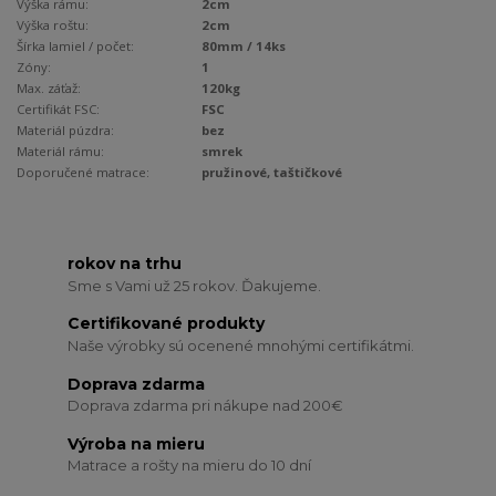
Výška rámu:
2cm
Výška roštu:
2cm
Šírka lamiel / počet:
80mm / 14ks
Zóny:
1
Max. záťaž:
120kg
Certifikát FSC:
FSC
Materiál púzdra:
bez
Materiál rámu:
smrek
Doporučené matrace:
pružinové, taštičkové
rokov na trhu
Sme s Vami už 25 rokov. Ďakujeme.
Certifikované produkty
Naše výrobky sú ocenené mnohými certifikátmi.
Doprava zdarma
Doprava zdarma pri nákupe nad 200€
Výroba na mieru
Matrace a rošty na mieru do 10 dní