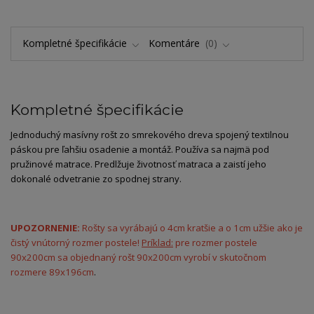
Kompletné špecifikácie
Komentáre
0
Kompletné špecifikácie
Jednoduchý masívny rošt zo smrekového dreva spojený textilnou
páskou pre ľahšiu osadenie a montáž. Používa sa najmä pod
pružinové matrace. Predlžuje životnosť matraca a zaistí jeho
dokonalé odvetranie zo spodnej strany.
UPOZORNENIE:
Rošty sa vyrábajú o 4cm kratšie a o 1cm užšie ako je
čistý vnútorný rozmer postele!
Príklad:
pre rozmer postele
90x200cm sa objednaný rošt 90x200cm vyrobí v skutočnom
rozmere 89x196cm
.