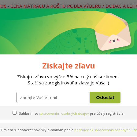
00€ - CENA MATRACU A ROŠTU PODĽA VÝBERU / DODACIA LE
práce
Neviete si rady? Zavolajte.
0
Hľada
Rošty
Doplnky
Postele
Materiá
Získajte zľavu
Získajte zľavu vo výške 5% na celý náš sortiment.
Stačí sa zaregistrovať a zľava je Vaša :)
200cm
Odoslať
Súhlasím so
spracovaním osobných údajov
pre účely registrácie.
Prajem si odoberať novinky e-mailom podľa
podmienok spracovania osobných úda