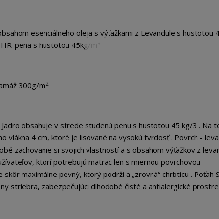
sahom esenciálneho oleja s výťažkami z Levandule s hustotou 
3
á HR-pena s hustotou 45kg/m
2
gramáž 300g/m
. Jadro obsahuje v strede studenú penu s hustotou 45 kg/3 . Na t
ho vlákna 4 cm, ktoré je lisované na vysokú tvrdosť . Povrch - lev
é zachovanie si svojich vlastností a s obsahom výťažkov z leva
užívateľov, ktorí potrebujú matrac len s miernou povrchovou
e skôr maximálne pevný, ktorý podrží a „zrovná“ chrbticu . Poťah
ny striebra, zabezpečujúci dlhodobé čisté a antialergické prostre