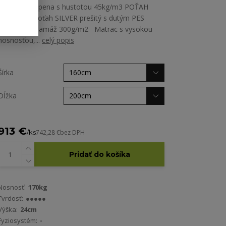
studená HR-pena s hustotou 45kg/m3 POŤAH
MATRACA poťah SILVER prešitý s dutým PES
vláknom - gramáž 300g/m2 Matrac s vysokou
nosnosťou,...
celý popis
Šírka
Dĺžka
913 €
/
ks
742,28 €
bez DPH
Pridať do košíka
Nosnosť:
170kg
Tvrdosť:
●●●●●
Výška:
24cm
Fyziosystém:
-