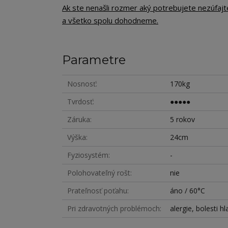
Ak ste nenašli rozmer aký potrebujete nezúfaj
a všetko spolu dohodneme.
Parametre
Nosnosť
170kg
Tvrdosť
●●●●●
Záruka
5 rokov
Výška
24cm
Fyziosystém
-
Polohovateľný rošt
nie
Prateľnosť poťahu
áno / 60°C
Pri zdravotných problémoch
alergie, bolesti h