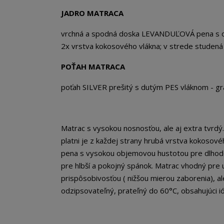
JADRO MATRACA
vrchná a spodná doska LEVANDUĽOVÁ pena s ob
2x vrstva kokosového vlákna; v strede studen
POŤAH MATRACA
poťah SILVER prešitý s dutým PES vláknom - 
Matrac s vysokou nosnosťou, ale aj extra tvrdý
platni je z každej strany hrubá vrstva kokosové
pena s vysokou objemovou hustotou pre dlhodob
pre hlbší a pokojný spánok. Matrac vhodný pre 
prispôsobivosťou ( nižšou mierou zaborenia), al
odzipsovateľný, prateľný do 60°C, obsahujúci ió