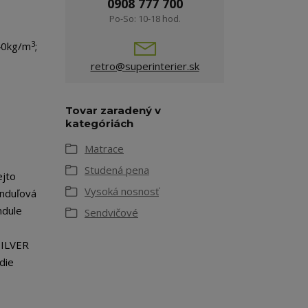
0908 777 700
Po-So: 10-18 hod.
3
40kg/m
;
retro@superinterier.sk
Tovar zaradený v
kategóriách
Matrace
Studená pena
ejto
Vysoká nosnosť
anduľová
ndule
Sendvičové
 SILVER
die