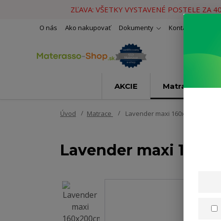
ZĽAVA: VŠETKY VYSTAVENÉ POSTELE ZA 4
O nás
Ako nakupovať
Dokumenty
Kontakty
Naše 
AKCIE
Matrace
Úvod
Matrace
Lavender maxi 160x200cm
Lavender maxi 160x