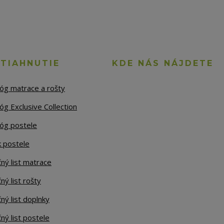
STIAHNUTIE
KDE NÁS NÁJDETE
lóg matrace a rošty
óg Exclusive Collection
lóg postele
k postele
ný list matrace
ný list rošty
ný list doplnky
ný list postele