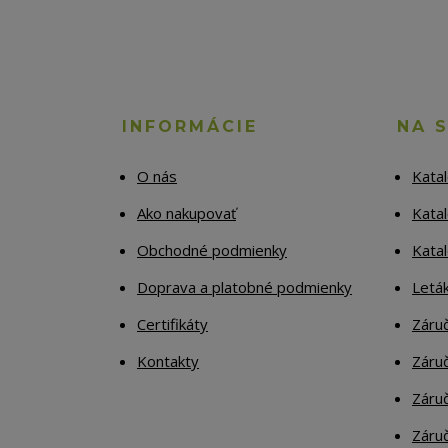
INFORMÁCIE
NA 
O nás
Kata
Ako nakupovať
Katal
Obchodné podmienky
Kata
Doprava a platobné podmienky
Letá
Certifikáty
Záruč
Kontakty
Záruč
Záruč
Záruč