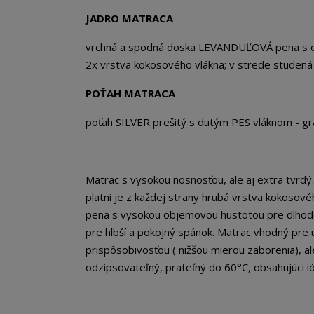
JADRO MATRACA
vrchná a spodná doska LEVANDUĽOVÁ pena s ob
2x vrstva kokosového vlákna; v strede studen
POŤAH MATRACA
poťah SILVER prešitý s dutým PES vláknom - 
Matrac s vysokou nosnosťou, ale aj extra tvrdý
platni je z každej strany hrubá vrstva kokosové
pena s vysokou objemovou hustotou pre dlhodob
pre hlbší a pokojný spánok. Matrac vhodný pre 
prispôsobivosťou ( nižšou mierou zaborenia), al
odzipsovateľný, prateľný do 60°C, obsahujúci ió