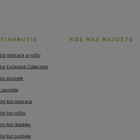
STIAHNUTIE
KDE NÁS NÁJDETE
lóg matrace a rošty
óg Exclusive Collection
lóg postele
k postele
ný list matrace
ný list rošty
ný list doplnky
ný list postele