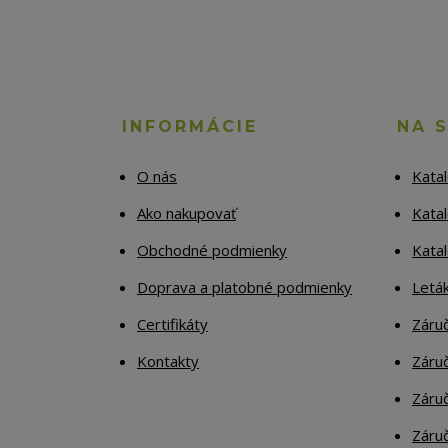
INFORMÁCIE
NA 
O nás
Kata
Ako nakupovať
Katal
Obchodné podmienky
Kata
Doprava a platobné podmienky
Letá
Certifikáty
Záruč
Kontakty
Záruč
Záruč
Záruč