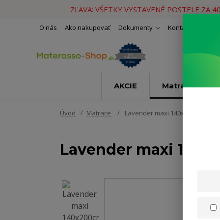
ZĽAVA: VŠETKY VYSTAVENÉ POSTELE ZA 4
O nás
Ako nakupovať
Dokumenty
Kontakty
Naše 
AKCIE
Matrace
Úvod
Matrace
Lavender maxi 140x200cm
Lavender maxi 140x