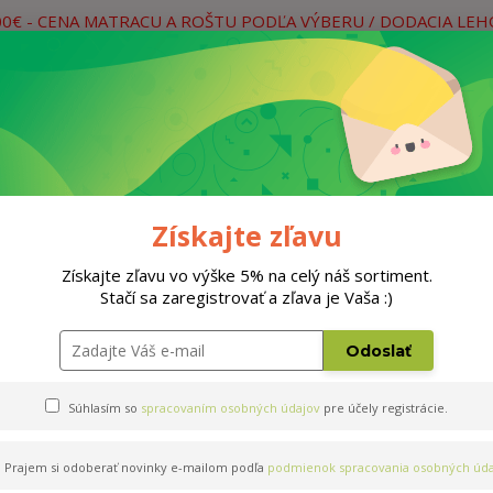
00€ - CENA MATRACU A ROŠTU PODĽA VÝBERU / DODACIA LE
práce
Neviete si rady? Zavolajte.
0
Hľada
Rošty
Doplnky
Postele
Materiá
Získajte zľavu
Získajte zľavu vo výške 5% na celý náš sortiment.
Stačí sa zaregistrovať a zľava je Vaša :)
200cm
Odoslať
Súhlasím so
spracovaním osobných údajov
pre účely registrácie.
Prajem si odoberať novinky e-mailom podľa
podmienok spracovania osobných úda