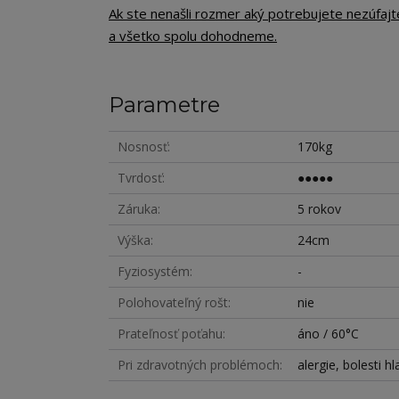
Ak ste nenašli rozmer aký potrebujete nezúfaj
a všetko spolu dohodneme.
Parametre
Nosnosť
170kg
Tvrdosť
●●●●●
Záruka
5 rokov
Výška
24cm
Fyziosystém
-
Polohovateľný rošt
nie
Prateľnosť poťahu
áno / 60°C
Pri zdravotných problémoch
alergie, bolesti h