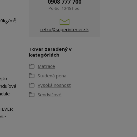
0908 777 700
Po-So: 10-18 hod.
3
40kg/m
;
retro@superinterier.sk
Tovar zaradený v
kategóriách
Matrace
Studená pena
ejto
Vysoká nosnosť
anduľová
ndule
Sendvičové
 SILVER
die