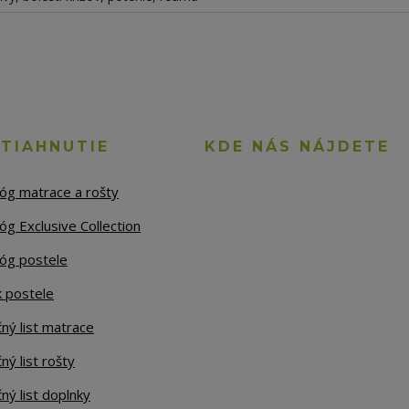
STIAHNUTIE
KDE NÁS NÁJDETE
lóg matrace a rošty
óg Exclusive Collection
lóg postele
k postele
ný list matrace
ný list rošty
ný list doplnky