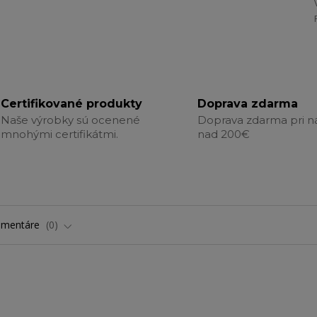
Certifikované produkty
Doprava zdarma
Naše výrobky sú ocenené
Doprava zdarma pri 
mnohými certifikátmi.
nad 200€
omentáre
0