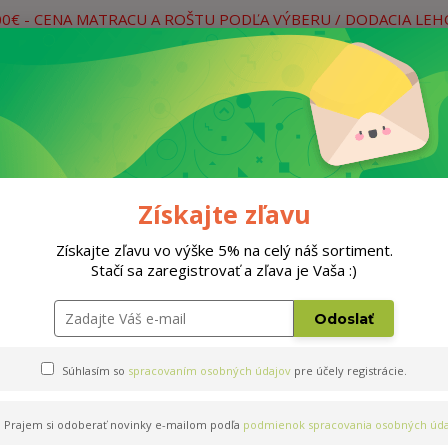
00€ - CENA MATRACU A ROŠTU PODĽA VÝBERU / DODACIA LE
práce
Neviete si rady? Zavolajte.
0
Hľada
Rošty
Doplnky
Postele
Materiá
Získajte zľavu
Získajte zľavu vo výške 5% na celý náš sortiment.
Stačí sa zaregistrovať a zľava je Vaša :)
 80x200cm
Odoslať
Súhlasím so
spracovaním osobných údajov
pre účely registrácie.
Prajem si odoberať novinky e-mailom podľa
podmienok spracovania osobných úda