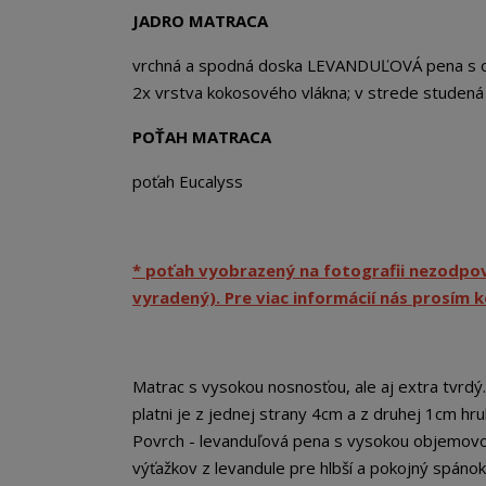
JADRO MATRACA
vrchná a spodná doska LEVANDUĽOVÁ pena s ob
2x vrstva kokosového vlákna; v strede studen
POŤAH MATRACA
poťah Eucalyss
* poťah vyobrazený na fotografii nezodp
vyradený). Pre viac informácií nás prosím 
Matrac s vysokou nosnosťou, ale aj extra tvrdý
platni je z jednej strany 4cm a z druhej 1cm hr
Povrch - levanduľová pena s vysokou objemovou
výťažkov z levandule pre hlbší a pokojný spánok