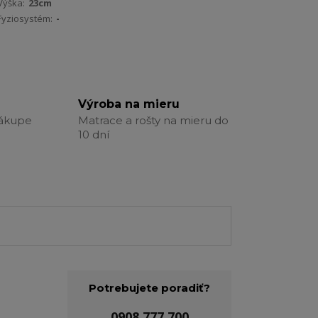
Výška:
23cm
Fyziosystém:
-
Výroba na mieru
nákupe
Matrace a rošty na mieru do
10 dní
Potrebujete poradiť?
0908 777 700