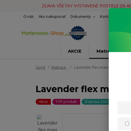
ZĽAVA: VŠETKY VYSTAVENÉ POSTELE ZA 4
O nás
Ako nakupovať
Dokumenty
Kontakty
Naše 
AKCIE
Matrace
Úvod
Matrace
Lavender flex maxi 80x200cm
Lavender flex maxi
Akcia
TOP produkt
Doprava ZADARMO