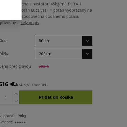
studená HR-ena s hustotou 45kg/m3 POŤAH
MATRACA poťah Eucalyss * poťah vyobrazený na
fotografii nezodpovedná dodanému poťahu
(pôvodný ...
celý popis
Šírka
Dĺžka
Cena pred zľavou
592 €
516 €
/
ks
419,51 €
bez DPH
Pridať do košíka
Nosnosť:
170kg
Tvrdosť:
●●●●●