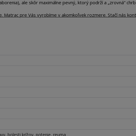
orenia), ale skôr maximálne pevný, ktorý podrží a „zrovná“ chrbt
te. Matrac pre Vás vyrobíme v akomkoľvek rozmere. Stačí nás kon
lavy, bolesti krížov, potenie, reuma