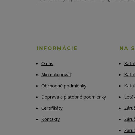
INFORMÁCIE
NA 
O nás
Kata
Ako nakupovať
Katal
Obchodné podmienky
Kata
Doprava a platobné podmienky
Letá
Certifikáty
Záruč
Kontakty
Záruč
Záruč