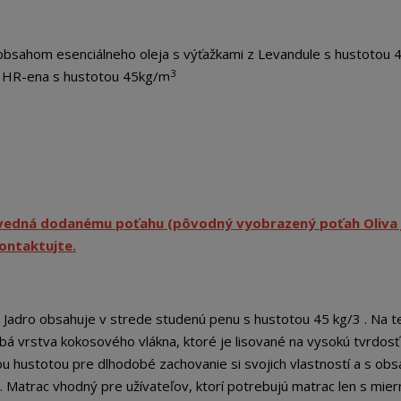
sahom esenciálneho oleja s výťažkami z Levandule s hustotou 
3
á HR-ena s hustotou 45kg/m
ovedná dodanému poťahu (pôvodný vyobrazený poťah Oliva 
kontaktujte.
. Jadro obsahuje v strede studenú penu s hustotou 45 kg/3 . Na t
ubá vrstva kokosového vlákna, ktoré je lisované na vysokú tvrdosť 
 hustotou pre dlhodobé zachovanie si svojich vlastností a s ob
. Matrac vhodný pre užívateľov, ktorí potrebujú matrac len s mie