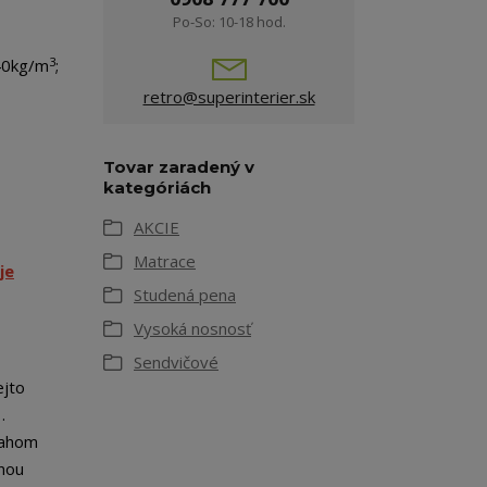
Po-So: 10-18 hod.
3
40kg/m
;
retro@superinterier.sk
Tovar zaradený v
kategóriách
AKCIE
Matrace
je
Studená pena
Vysoká nosnosť
Sendvičové
ejto
.
sahom
rnou