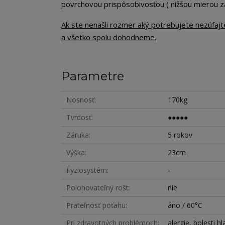
povrchovou prispôsobivosťou ( nižšou mierou zab
Ak ste nenašli rozmer aký potrebujete nezúfaj
a všetko spolu dohodneme.
Parametre
Nosnosť
170kg
Tvrdosť
●●●●●
Záruka
5 rokov
Výška
23cm
Fyziosystém
-
Polohovateľný rošt
nie
Prateľnosť poťahu
áno / 60°C
Pri zdravotných problémoch
alergie, bolesti h