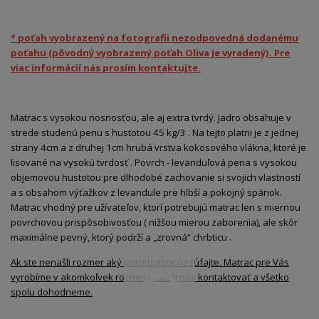
* poťah vyobrazený na fotografii nezodpovedná dodanému
poťahu (pôvodný vyobrazený poťah Oliva je vyradený). Pre
viac informácií nás prosím kontaktujte.
Matrac s vysokou nosnosťou, ale aj extra tvrdý. Jadro obsahuje v
strede studenú penu s hustotou 45 kg/3 . Na tejto platni je z jednej
strany 4cm a z druhej 1cm hrubá vrstva kokosového vlákna, ktoré je
lisované na vysokú tvrdosť . Povrch - levanduľová pena s vysokou
objemovou hustotou pre dlhodobé zachovanie si svojich vlastností
a s obsahom výťažkov z levandule pre hlbší a pokojný spánok.
Matrac vhodný pre užívateľov, ktorí potrebujú matrac len s miernou
povrchovou prispôsobivosťou ( nižšou mierou zaborenia), ale skôr
maximálne pevný, ktorý podrží a „zrovná“ chrbticu .
Ak ste nenašli rozmer aký potrebujete nezúfajte. Matrac pre Vás
vyrobíme v akomkoľvek rozmere. Stačí nás kontaktovať a všetko
spolu dohodneme.