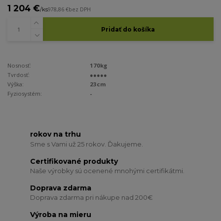
1 204 €
/
ks
978,86 €
bez DPH
Pridať do košíka
Nosnosť:
170kg
Tvrdosť:
●●●●●
Výška:
23cm
Fyziosystém:
-
rokov na trhu
Sme s Vami už 25 rokov. Ďakujeme.
Certifikované produkty
Naše výrobky sú ocenené mnohými certifikátmi.
Doprava zdarma
Doprava zdarma pri nákupe nad 200€
Výroba na mieru