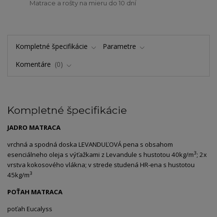
Matrace a rošty na mieru do 10 dní
Kompletné špecifikácie
Parametre
Komentáre
0
Kompletné špecifikácie
JADRO MATRACA
vrchná a spodná doska LEVANDUĽOVÁ pena s obsahom
3
esenciálneho oleja s výťažkami z Levandule s hustotou 40kg/m
; 2x
vrstva kokosového vlákna; v strede studená HR-ena s hustotou
3
45kg/m
POŤAH MATRACA
poťah Eucalyss