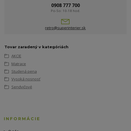
0908 777 700
Po-So: 10-18 hod.
retro@superinterier.sk
Tovar zaradený v kategóriách
AKCIE
Matrace
Studená pena
Vysoká nosnosť
Sendvičové
INFORMÁCIE