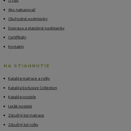
O nás
Ako nakupovať
Obchodné podmienky
Doprava a platobné podmienky
Certifikáty
Kontakty
NA STIAHNUTIE
Katalóg matrace a rošty
Katalóg Exclusive Collection
Katalóg postele
Leták postele
Záručný list matrace
Záručný list rošty