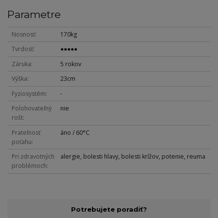
Parametre
Nosnosť
170kg
Tvrdosť
●●●●●
Záruka
5 rokov
Výška
23cm
Fyziosystém
-
Polohovateľný
nie
rošt
Prateľnosť
áno / 60°C
poťahu
Pri zdravotných
alergie, bolesti hlavy, bolesti krížov, potenie, reuma
problémoch
Potrebujete poradiť?