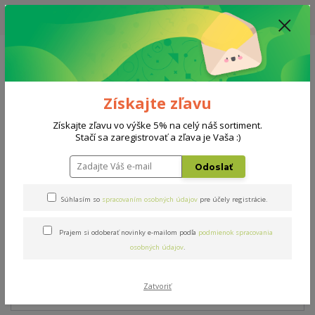
UPOZORNENIE: AKTUÁLNA DODACIA LEHOTA NA MATRACE, ROŠTY A
DOPLNKY - 10-15 PRACOVNÝCH DNÍ
0908 777 700
Po-So: 10-18 hod.
0
0 €
Získajte zľavu
Menu
Získajte zľavu vo výške 5% na celý náš sortiment.
Stačí sa zaregistrovať a zľava je Vaša :)
Úvod
Matrace
Lavender flex maxi 200x200cm
Odoslať
Lavender flex maxi
Súhlasím so
spracovaním osobných údajov
pre účely registrácie.
200x200cm
Prajem si odoberať novinky e-mailom podľa
podmienok spracovania
Akcia
TOP produkt
Doprava ZADARMO
osobných údajov
.
- 13 %
Zatvoriť