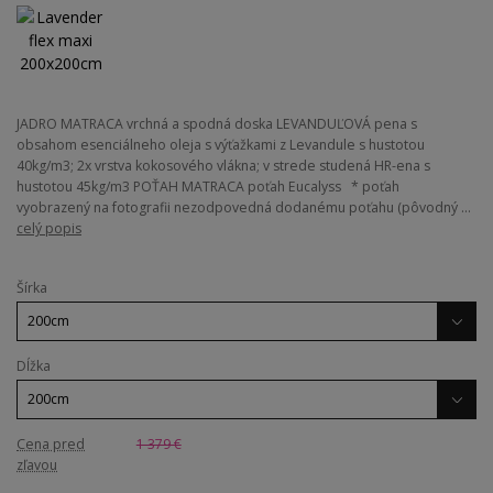
JADRO MATRACA vrchná a spodná doska LEVANDUĽOVÁ pena s
obsahom esenciálneho oleja s výťažkami z Levandule s hustotou
40kg/m3; 2x vrstva kokosového vlákna; v strede studená HR-ena s
hustotou 45kg/m3 POŤAH MATRACA poťah Eucalyss * poťah
vyobrazený na fotografii nezodpovedná dodanému poťahu (pôvodný ...
celý popis
Šírka
Dĺžka
Cena pred
1 379 €
zľavou