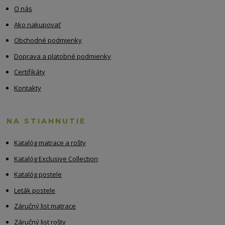
O nás
Ako nakupovať
Obchodné podmienky
Doprava a platobné podmienky
Certifikáty
Kontakty
NA STIAHNUTIE
Katalóg matrace a rošty
Katalóg Exclusive Collection
Katalóg postele
Leták postele
Záručný list matrace
Záručný list rošty