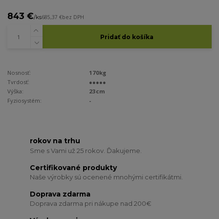
843 €
/
ks
685,37 €
bez DPH
Pridať do košíka
Nosnosť:
170kg
Tvrdosť:
●●●●●
Výška:
23cm
Fyziosystém:
-
rokov na trhu
Sme s Vami už 25 rokov. Ďakujeme.
Certifikované produkty
Naše výrobky sú ocenené mnohými certifikátmi.
Doprava zdarma
Doprava zdarma pri nákupe nad 200€