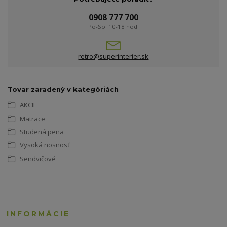
0908 777 700
Po-So: 10-18 hod.
retro@superinterier.sk
Tovar zaradený v kategóriách
AKCIE
Matrace
Studená pena
Vysoká nosnosť
Sendvičové
INFORMÁCIE