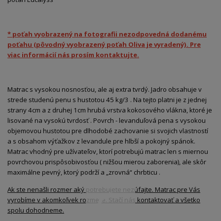
* poťah vyobrazený na fotografii nezodpovedná dodanému
poťahu (pôvodný vyobrazený poťah Oliva je vyradený). Pre
viac informácií nás prosím kontaktujte.
Matrac s vysokou nosnosťou, ale aj extra tvrdý. Jadro obsahuje v
strede studenú penu s hustotou 45 kg/3 . Na tejto platni je z jednej
strany 4cm a z druhej 1cm hrubá vrstva kokosového vlákna, ktoré je
lisované na vysokú tvrdosť . Povrch - levanduľová pena s vysokou
objemovou hustotou pre dlhodobé zachovanie si svojich vlastností
a s obsahom výťažkov z levandule pre hlbší a pokojný spánok.
Matrac vhodný pre užívateľov, ktorí potrebujú matrac len s miernou
povrchovou prispôsobivosťou ( nižšou mierou zaborenia), ale skôr
maximálne pevný, ktorý podrží a „zrovná“ chrbticu .
Ak ste nenašli rozmer aký potrebujete nezúfajte. Matrac pre Vás
vyrobíme v akomkoľvek rozmere. Stačí nás kontaktovať a všetko
spolu dohodneme.