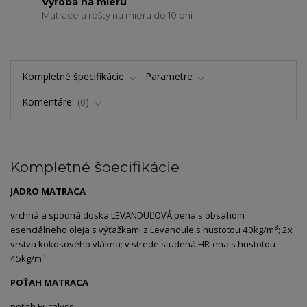
Výroba na mieru
Matrace a rošty na mieru do 10 dní
Kompletné špecifikácie
Parametre
Komentáre
0
Kompletné špecifikácie
JADRO MATRACA
vrchná a spodná doska LEVANDUĽOVÁ pena s obsahom
3
esenciálneho oleja s výťažkami z Levandule s hustotou 40kg/m
; 2x
vrstva kokosového vlákna; v strede studená HR-ena s hustotou
3
45kg/m
POŤAH MATRACA
poťah Eucalyss