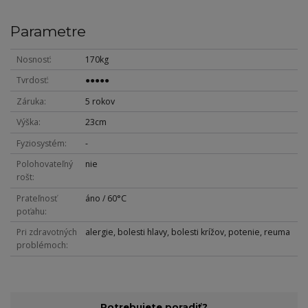
Parametre
Nosnosť
170kg
Tvrdosť
●●●●●
Záruka
5 rokov
Výška
23cm
Fyziosystém
-
Polohovateľný
nie
rošt
Prateľnosť
áno / 60°C
poťahu
Pri zdravotných
alergie, bolesti hlavy, bolesti krížov, potenie, reuma
problémoch
Potrebujete poradiť?