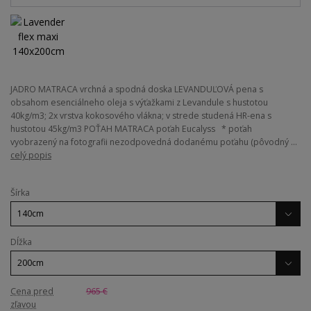
JADRO MATRACA vrchná a spodná doska LEVANDUĽOVÁ pena s
obsahom esenciálneho oleja s výťažkami z Levandule s hustotou
40kg/m3; 2x vrstva kokosového vlákna; v strede studená HR-ena s
hustotou 45kg/m3 POŤAH MATRACA poťah Eucalyss * poťah
vyobrazený na fotografii nezodpovedná dodanému poťahu (pôvodný ...
celý popis
Šírka
Dĺžka
Cena pred
965 €
zľavou