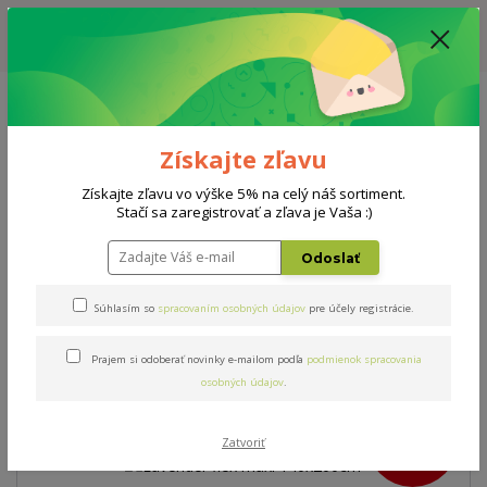
ZĽAVA: VŠETKY VYSTAVENÉ POSTELE ZA 400€ - CENA MATRACU A ROŠTU
PODĽA VÝBERU / DODACIA LEHOTA JE AKTUÁLNE 10-15 PRACOVNÝCH
DNÍ
0908 777 700
Po-So: 10-18 hod.
0
0 €
Získajte zľavu
Menu
Získajte zľavu vo výške 5% na celý náš sortiment.
Stačí sa zaregistrovať a zľava je Vaša :)
Úvod
Matrace
Lavender flex maxi 140x200cm
Odoslať
Lavender flex maxi
Súhlasím so
spracovaním osobných údajov
pre účely registrácie.
140x200cm
Prajem si odoberať novinky e-mailom podľa
podmienok spracovania
osobných údajov
.
Akcia
TOP produkt
Doprava ZADARMO
- 13 %
Zatvoriť