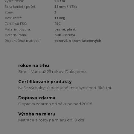
Výška roštu:
5,5cm
Šírka lamiel / počet:
53mm / 17ks
Zóny:
3
Max. záťaž:
110kg
Certifikát FSC:
FSC
Materiál púzdra:
pevné, plast
Materiál rámu:
buk + breza
Doporučené matrace:
penové, okrem latexových
rokov na trhu
Sme s Vami už 25 rokov. Ďakujeme.
Certifikované produkty
Naše výrobky sú ocenené mnohými certifikátmi.
Doprava zdarma
Doprava zdarma pri nákupe nad 200€
Výroba na mieru
Matrace a rošty na mieru do 10 dní