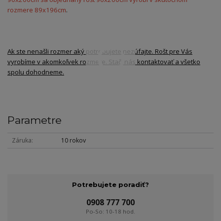
rozmere 89x196cm
.
Ak ste nenašli rozmer aký potrebujete nezúfajte. Rošt pre Vás
vyrobíme v akomkoľvek rozmere. Stačí nás kontaktovať a všetko
spolu dohodneme.
Parametre
Záruka
10 rokov
Potrebujete poradiť?
0908 777 700
Po-So: 10-18 hod.