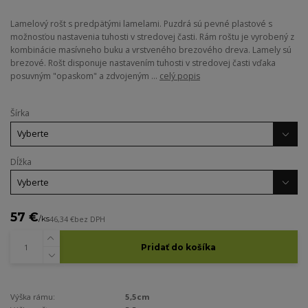
Lamelový rošt s predpätými lamelami. Puzdrá sú pevné plastové s
možnosťou nastavenia tuhosti v stredovej časti. Rám roštu je vyrobený z
kombinácie masívneho buku a vrstveného brezového dreva. Lamely sú
brezové. Rošt disponuje nastavením tuhosti v stredovej časti vďaka
posuvným "opaskom" a zdvojeným ...
celý popis
Šírka
Dĺžka
57 €
/
ks
46,34 €
bez DPH
Pridať do košíka
Výška rámu:
5,5cm