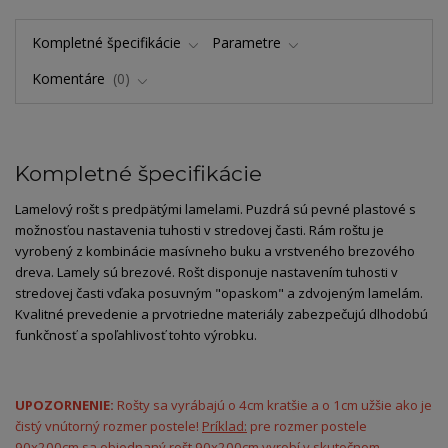
Kompletné špecifikácie
Parametre
Komentáre
0
Kompletné špecifikácie
Lamelový rošt s predpätými lamelami. Puzdrá sú pevné plastové s
možnosťou nastavenia tuhosti v stredovej časti. Rám roštu je
vyrobený z kombinácie masívneho buku a vrstveného brezového
dreva. Lamely sú brezové. Rošt disponuje nastavením tuhosti v
stredovej časti vďaka posuvným "opaskom" a zdvojeným lamelám.
Kvalitné prevedenie a prvotriedne materiály zabezpečujú dlhodobú
funkčnosť a spoľahlivosť tohto výrobku.
UPOZORNENIE:
Rošty sa vyrábajú o 4cm kratšie a o 1cm užšie ako je
čistý vnútorný rozmer postele!
Príklad:
pre rozmer postele
90x200cm sa objednaný rošt 90x200cm vyrobí v skutočnom