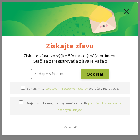
ZĽAVA: VŠETKY VYSTAVENÉ POSTELE ZA 400€ - CENA MATRACU A ROŠTU
PODĽA VÝBERU / DODACIA LEHOTA JE AKTUÁLNE 10-15 PRACOVNÝCH
DNÍ
0908 777 700
Po-So: 10-18 hod.
0
0 €
Získajte zľavu
Menu
Získajte zľavu vo výške 5% na celý náš sortiment.
Stačí sa zaregistrovať a zľava je Vaša :)
Úvod
Rošty
Klasik T5
Odoslať
Klasik T5
Súhlasím so
spracovaním osobných údajov
pre účely registrácie.
Prajem si odoberať novinky e-mailom podľa
podmienok spracovania
osobných údajov
.
Zatvoriť