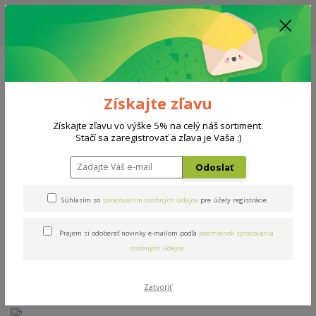
ZĽAVA: VŠETKY VYSTAVENÉ POSTELE ZA 400€ - CENA MATRACU A ROŠTU
PODĽA VÝBERU / DODACIA LEHOTA JE AKTUÁLNE 10-15 PRACOVNÝCH
DNÍ
0908 777 700
Po-So: 10-18 hod.
0
0 €
Získajte zľavu
Menu
Získajte zľavu vo výške 5% na celý náš sortiment.
Stačí sa zaregistrovať a zľava je Vaša :)
Úvod
Matrace
Hydrolatex duo 160x200cm
Odoslať
Hydrolatex duo 160x200cm
Súhlasím so
spracovaním osobných údajov
pre účely registrácie.
Prajem si odoberať novinky e-mailom podľa
podmienok spracovania
Novinka
osobných údajov
.
Zatvoriť