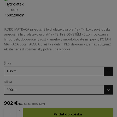
JADRO MATRACA priedušná hydrolatexová platňa - T4; kokosová doska;
priedušná hydrolatexová platňa - T3; FYZIOSYSTÉM - 5 zón rozloženia
hmotnosti; doporučený rošt - lamelový nepolohovateľný, pevný POŤAH
MATRACA poťah ALGUA prešitý s dutým PES vláknom - gramáž 200g/m2
Ak ste nenašli rozmer aký potre...
celý popis
Šírka
Dĺžka
902 €
/
ks
733,33 €
bez DPH
Pridať do košíka