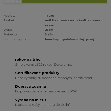
Nosnosť:
160kg
Tvrdosť:
mäkšia strana ●●●●○ / tvrdšia strana
●●●●●
Výška:
23cm
Fyziosystém:
5 zón
Doporučený rošt:
lamelový nepolohovateľný, pevný
rokov na trhu
Sme s Vami už 25 rokov. Ďakujeme.
Certifikované produkty
Naše výrobky sú ocenené mnohými certifikátmi.
Doprava zdarma
Doprava zdarma pri nákupe nad 200€
Výroba na mieru
Matrace a rošty na mieru do 10 dní