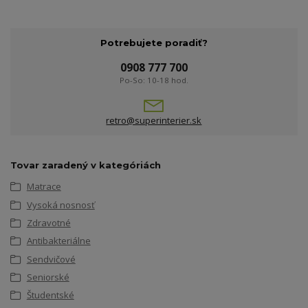
Potrebujete poradiť?
0908 777 700
Po-So: 10-18 hod.
retro@superinterier.sk
Tovar zaradený v kategóriách
Matrace
Vysoká nosnosť
Zdravotné
Antibakteriálne
Sendvičové
Seniorské
Študentské