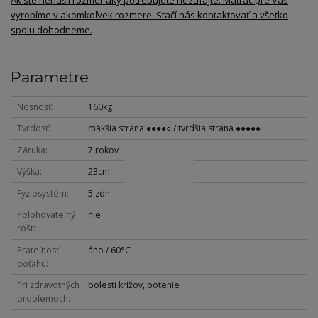
vyrobíme v akomkoľvek rozmere. Stačí nás kontaktovať a všetko
spolu dohodneme.
Parametre
Nosnosť
160kg
Tvrdosť
mäkšia strana ●●●●○ / tvrdšia strana ●●●●●
Záruka
7 rokov
Výška
23cm
Fyziosystém
5 zón
Polohovateľný
nie
rošt
Prateľnosť
áno / 60°C
poťahu
Pri zdravotných
bolesti krížov, potenie
problémoch