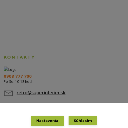
KONTAKTY
0908 777 700
Po-So: 10-18 hod.
retro@superinterier.sk
Nastavenia
Súhlasím