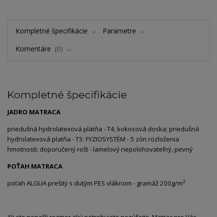
Kompletné špecifikácie
Parametre
Komentáre
0
Kompletné špecifikácie
JADRO MATRACA
priedušná hydrolatexová platňa - T4; kokosová doska; priedušná
hydrolatexová platňa - T3; FYZIOSYSTÉM - 5 zón rozloženia
hmotnosti; doporučený rošt - lamelový nepolohovateľný, pevný
POŤAH MATRACA
2
poťah ALGUA prešitý s dutým PES vláknom - gramáž 200g/m
Ak ste nenašli rozmer aký potrebujete nezúfajte. Matrac pre Vás